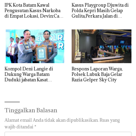
IPK Kota Batam Kawal
Kasus Playgroup Djuwita di
Pengusutan Kasus Narkoba
Polda Kepri Masih Gelap
di Empat Lokasi, Devin:Cari
Gulita,Perkara Jalan di
dan Usut tuntas Siapa Aktor
Tempat
Utamanya
Kompol Deni Langie di
Respons Laporan Warga,
Dukung Warga Batam
Polsek Lubuk Baja Gelar
Duduki jabatan Kasat
Razia Gelper Sky City
Reskrim Polresta Barelang
Tinggalkan Balasan
Alamat email Anda tidak akan dipublikasikan.
Ruas yang
wajib ditandai
*