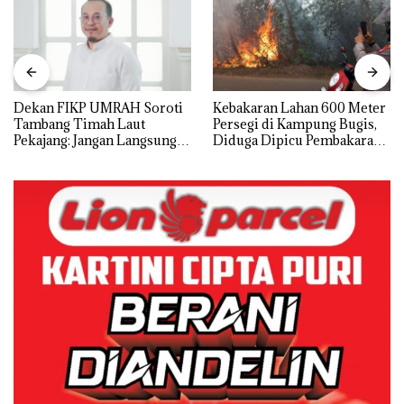
Dekan FIKP UMRAH Soroti
Kebakaran Lahan 600 Meter
Tambang Timah Laut
Persegi di Kampung Bugis,
Pekajang: Jangan Langsung
Diduga Dipicu Pembakaran
Bicara Kerugian, Buktikan
Sampah
Dulu Kerusakan
Lingkungannya