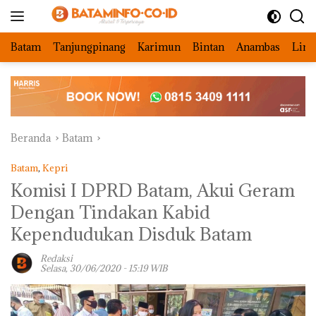
Langsung
ke
konten
Batam
Tanjungpinang
Karimun
Bintan
Anambas
Ling
Beranda
Batam
Batam
,
Kepri
Komisi I DPRD Batam, Akui Geram
Dengan Tindakan Kabid
Kependudukan Disduk Batam
Redaksi
Selasa, 30/06/2020 - 15:19 WIB