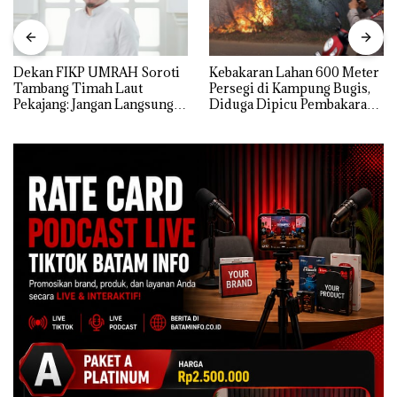
Dekan FIKP UMRAH Soroti
Kebakaran Lahan 600 Meter
Tambang Timah Laut
Persegi di Kampung Bugis,
Pekajang: Jangan Langsung
Diduga Dipicu Pembakaran
Bicara Kerugian, Buktikan
Sampah
Dulu Kerusakan
Lingkungannya