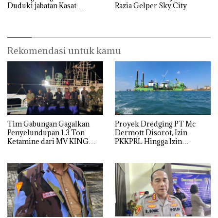
Duduki jabatan Kasat
Razia Gelper Sky City
Reskrim Polresta Barelang
Rekomendasi untuk kamu
Tim Gabungan Gagalkan
Proyek Dredging PT Mc
Penyelundupan 1,3 Ton
Dermott Disorot, Izin
Ketamine dari MV KING
PKKPRL Hingga Izin
Lingkungan Dipertanyakan