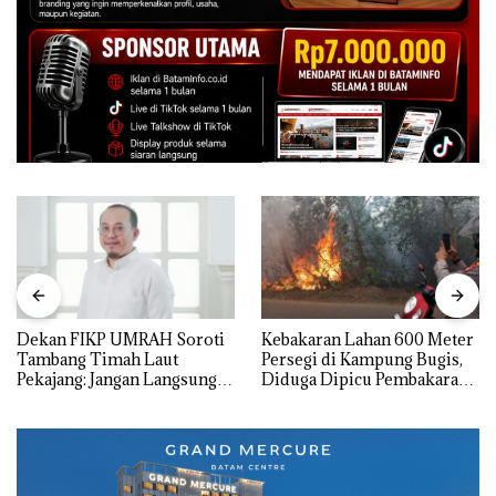
Dekan FIKP UMRAH Soroti
Kebakaran Lahan 600 Meter
Tambang Timah Laut
Persegi di Kampung Bugis,
Pekajang: Jangan Langsung
Diduga Dipicu Pembakaran
Bicara Kerugian, Buktikan
Sampah
Dulu Kerusakan
Lingkungannya