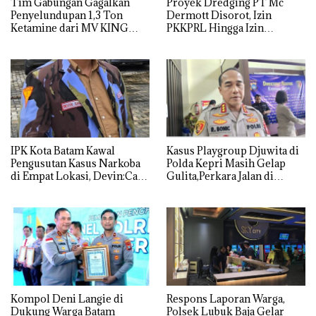
Tim Gabungan Gagalkan
Proyek Dredging PT Mc
Penyelundupan 1,3 Ton
Dermott Disorot, Izin
Ketamine dari MV KING
PKKPRL Hingga Izin
Lingkungan Dipertanyakan
IPK Kota Batam Kawal
Kasus Playgroup Djuwita di
Pengusutan Kasus Narkoba
Polda Kepri Masih Gelap
di Empat Lokasi, Devin:Cari
Gulita,Perkara Jalan di
dan Usut tuntas Siapa Aktor
Tempat
Utamanya
Kompol Deni Langie di
Respons Laporan Warga,
Dukung Warga Batam
Polsek Lubuk Baja Gelar