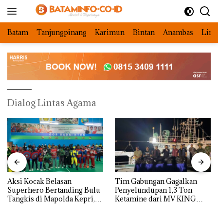
Langsung
ke
konten
Batam
Tanjungpinang
Karimun
Bintan
Anambas
Ling
Dialog Lintas Agama
Aksi Kocak Belasan
Tim Gabungan Gagalkan
Superhero Bertanding Bulu
Penyelundupan 1,3 Ton
Tangkis di Mapolda Kepri,
Ketamine dari MV KING
Sambut HUT RI Ke-81