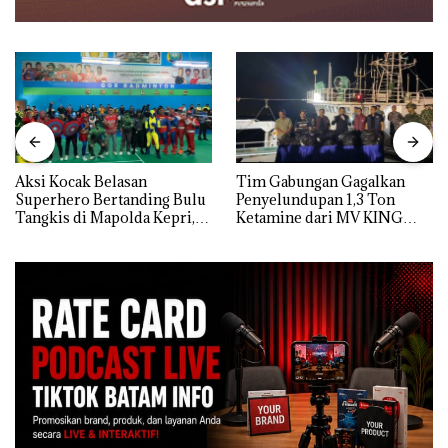
Aksi Kocak Belasan
Tim Gabungan Gagalkan
Superhero Bertanding Bulu
Penyelundupan 1,3 Ton
Tangkis di Mapolda Kepri,
Ketamine dari MV KING
Sambut HUT RI Ke-81