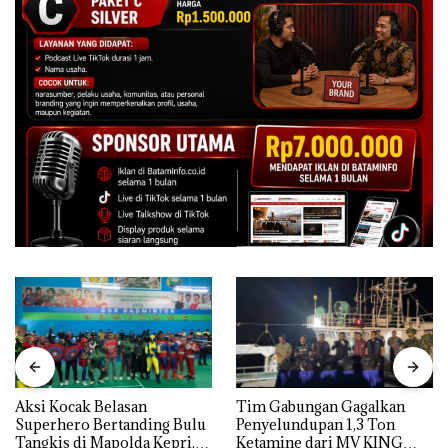
Aksi Kocak Belasan
Tim Gabungan Gagalkan
Superhero Bertanding Bulu
Penyelundupan 1,3 Ton
Tangkis di Mapolda Kepri,
Ketamine dari MV KING