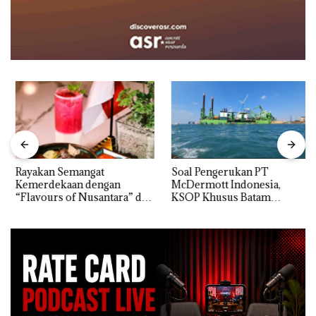
Rayakan Semangat
‎Soal Pengerukan PT
Kemerdekaan dengan
McDermott Indonesia,
“Flavours of Nusantara” di
KSOP Khusus Batam
Grand Mercure Batam
Tegaskan Perizinan Ada di
Centre
BP Batam