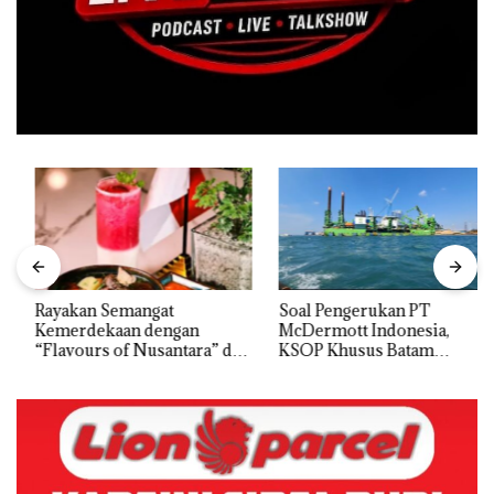
Rayakan Semangat
‎Soal Pengerukan PT
Kemerdekaan dengan
McDermott Indonesia,
“Flavours of Nusantara” di
KSOP Khusus Batam
Grand Mercure Batam
Tegaskan Perizinan Ada di
Centre
BP Batam