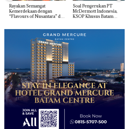
Rayakan Semangat
‎Soal Pengerukan PT
Kemerdekaan dengan
McDermott Indonesia,
“Flavours of Nusantara” di
KSOP Khusus Batam
Grand Mercure Batam
Tegaskan Perizinan Ada di
Centre
BP Batam