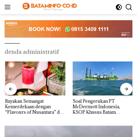
Langsung
ke
konten
denda administratif
Rayakan Semangat
‎Soal Pengerukan PT
Kemerdekaan dengan
McDermott Indonesia,
“Flavours of Nusantara” di
KSOP Khusus Batam
Grand Mercure Batam
Tegaskan Perizinan Ada di
Centre
BP Batam