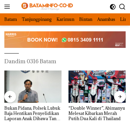
Langsung
ke
konten
Batam
Tanjungpinang
Karimun
Bintan
Anambas
Ling
Dandim 0316 Batam
Bukan Pidana, Polsek Lubuk
“Double Winner”, Abimanyu
Baja Hentikan Penyelidikan
Melesat Kibarkan Merah
Laporan Anak Dibawa Tanpa
Putih Dua Kali di Thailand
Izin: Murni Sengketa Hak
Asuh!