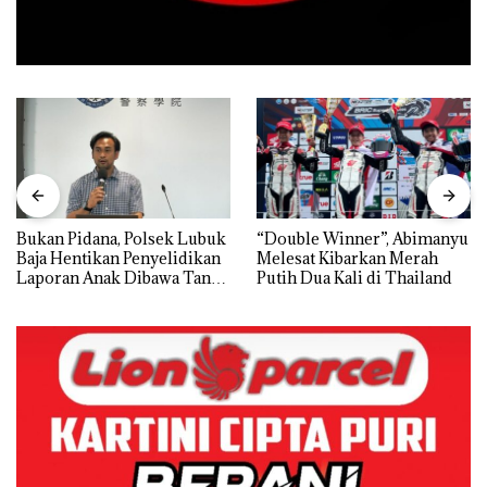
Bukan Pidana, Polsek Lubuk
“Double Winner”, Abimanyu
Baja Hentikan Penyelidikan
Melesat Kibarkan Merah
Laporan Anak Dibawa Tanpa
Putih Dua Kali di Thailand
Izin: Murni Sengketa Hak
Asuh!