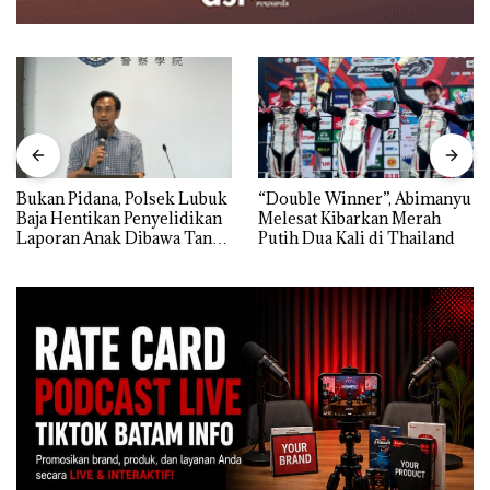
Bukan Pidana, Polsek Lubuk
“Double Winner”, Abimanyu
Baja Hentikan Penyelidikan
Melesat Kibarkan Merah
Laporan Anak Dibawa Tanpa
Putih Dua Kali di Thailand
Izin: Murni Sengketa Hak
Asuh!