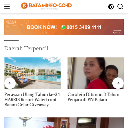
Langsung
ke
konten
Daerah Terpencil
Perayaan Ulang Tahun ke-24
Carolein Dituntut 3 Tahun
HARRIS Resort Waterfront
Penjara di PN Batam
Batam Gelar Giveaway
Spesial dan Diskon
Menginap 24%