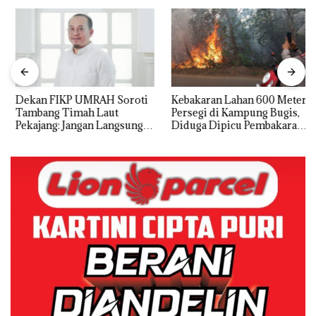
Dekan FIKP UMRAH Soroti
Kebakaran Lahan 600 Meter
Tambang Timah Laut
Persegi di Kampung Bugis,
Pekajang: Jangan Langsung
Diduga Dipicu Pembakaran
Bicara Kerugian, Buktikan
Sampah
Dulu Kerusakan
Lingkungannya