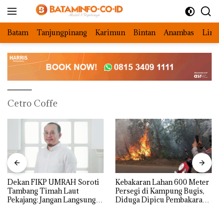
Langsung
ke
konten
Batam
Tanjungpinang
Karimun
Bintan
Anambas
Ling
Cetro Coffe
Dekan FIKP UMRAH Soroti
Kebakaran Lahan 600 Meter
Tambang Timah Laut
Persegi di Kampung Bugis,
Pekajang: Jangan Langsung
Diduga Dipicu Pembakaran
Bicara Kerugian, Buktikan
Sampah
Dulu Kerusakan