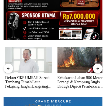
Dekan FIKP UMRAH Soroti
Kebakaran Lahan 600 Meter
Tambang Timah Laut
Persegi di Kampung Bugis,
Pekajang: Jangan Langsung
Diduga Dipicu Pembakaran
Bicara Kerugian, Buktikan
Sampah
Dulu Kerusakan
Lingkungannya