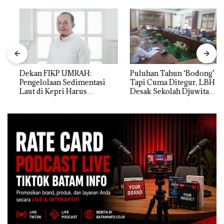
Dekan FIKP UMRAH:
Puluhan Tahun ‘Bodong’
Pengelolaan Sedimentasi
Tapi Cuma Ditegur, LBH
Laut di Kepri Harus
Desak Sekolah Djuwita
Dibuktikan Secara Ilmiah,
Batam Segera Ditutup!
Jangan Sampai Bertentangan
dengan Konservasi