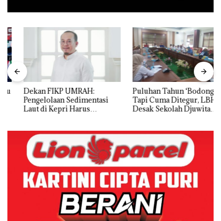
Dekan FIKP UMRAH:
Puluhan Tahun ‘Bodong’
Pengelolaan Sedimentasi
Tapi Cuma Ditegur, LBH
Laut di Kepri Harus
Desak Sekolah Djuwita
Dibuktikan Secara Ilmiah,
Batam Segera Ditutup!
Jangan Sampai Bertentangan
dengan Konservasi