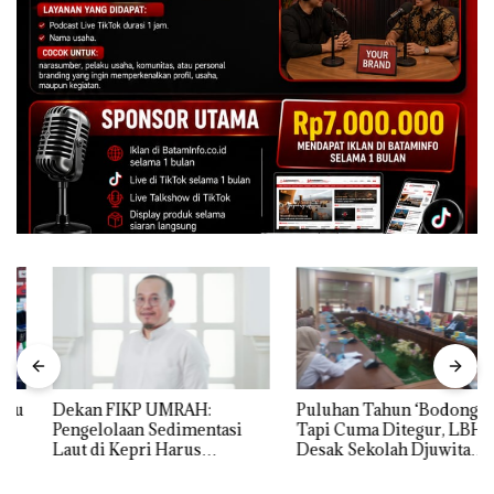
Dekan FIKP UMRAH:
Puluhan Tahun ‘Bodong’
Pengelolaan Sedimentasi
Tapi Cuma Ditegur, LBH
Laut di Kepri Harus
Desak Sekolah Djuwita
Dibuktikan Secara Ilmiah,
Batam Segera Ditutup!
Jangan Sampai Bertentangan