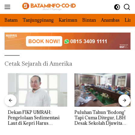
Langsung
ke
konten
Batam
Tanjungpinang
Karimun
Bintan
Anambas
Ling
Cetak Sejarah di Amerika
Dekan FIKP UMRAH:
Puluhan Tahun ‘Bodong’
Pengelolaan Sedimentasi
Tapi Cuma Ditegur, LBH
Laut di Kepri Harus
Desak Sekolah Djuwita
Dibuktikan Secara Ilmiah,
Batam Segera Ditutup!
Jangan Sampai Bertentangan