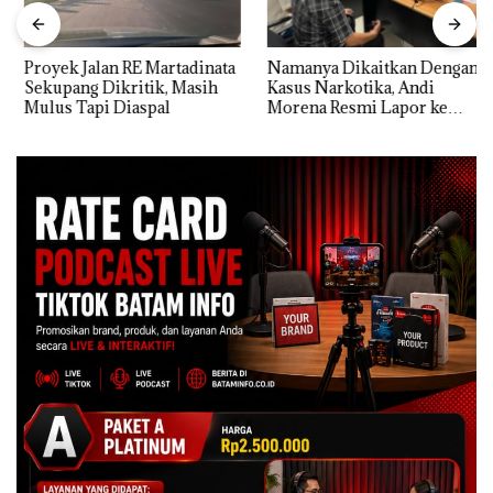
Proyek Jalan RE Martadinata
Namanya Dikaitkan Dengan
Sekupang Dikritik, Masih
Kasus Narkotika, Andi
Mulus Tapi Diaspal
Morena Resmi Lapor ke
Polda Kepri