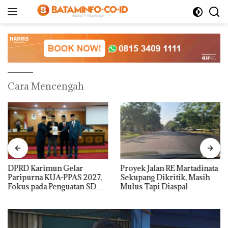
Langsung
ke
konten
Cara Mencengah
DPRD Karimun Gelar
Proyek Jalan RE Martadinata
Paripurna KUA-PPAS 2027,
Sekupang Dikritik, Masih
Fokus pada Penguatan SDM,
Mulus Tapi Diaspal
Infrastruktur, dan
Pertumbuhan Ekonomi