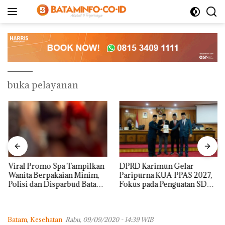
Langsung
ke
konten
buka pelayanan
Viral Promo Spa Tampilkan
DPRD Karimun Gelar
Wanita Berpakaian Minim,
Paripurna KUA-PPAS 2027,
Polisi dan Disparbud Batam
Fokus pada Penguatan SDM,
Turun Tangan ‎
Infrastruktur, dan
Pertumbuhan Ekonomi
Batam
,
Kesehatan
Rabu, 09/09/2020 - 14:39 WIB