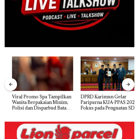
Viral Promo Spa Tampilkan
DPRD Karimun Gelar
Wanita Berpakaian Minim,
Paripurna KUA-PPAS 2027,
Polisi dan Disparbud Batam
Fokus pada Penguatan SDM,
Turun Tangan ‎
Infrastruktur, dan
Pertumbuhan Ekonomi