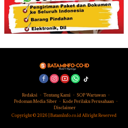
Redaksi
Tentang Kami
SOP Wartawan
Pedoman Media Siber
Kode Perilaku Perusahaan
Disclaimer
Copyright © 2026 | BatamInfo.co.id Allright Reserved