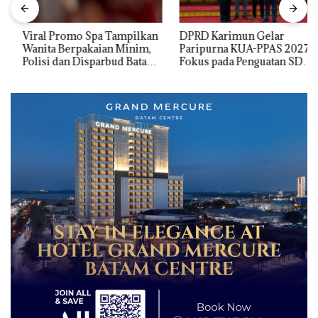
Viral Promo Spa Tampilkan
DPRD Karimun Gelar
Wanita Berpakaian Minim,
Paripurna KUA-PPAS 2027,
Polisi dan Disparbud Batam
Fokus pada Penguatan SDM,
Turun Tangan ‎
Infrastruktur, dan
Pertumbuhan Ekonomi