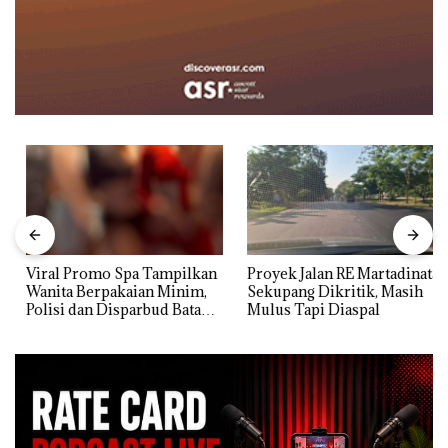
Viral Promo Spa Tampilkan
Proyek Jalan RE Martadinata
Wanita Berpakaian Minim,
Sekupang Dikritik, Masih
Polisi dan Disparbud Batam
Mulus Tapi Diaspal
Turun Tangan ‎