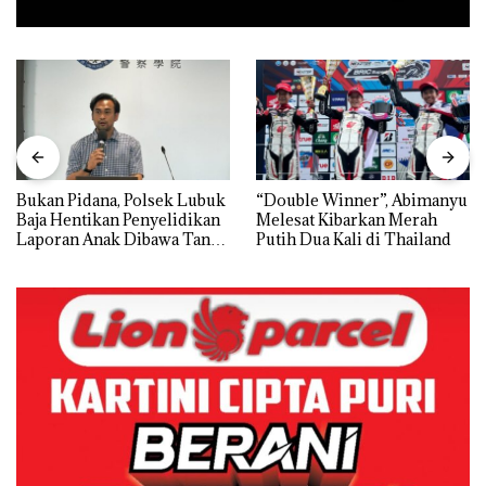
Bukan Pidana, Polsek Lubuk
“Double Winner”, Abimanyu
Baja Hentikan Penyelidikan
Melesat Kibarkan Merah
Laporan Anak Dibawa Tanpa
Putih Dua Kali di Thailand
Izin: Murni Sengketa Hak
Asuh!