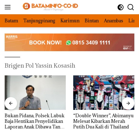
Langsung
ke
konten
Batam
Tanjungpinang
Karimun
Bintan
Anambas
Ling
Brigjen Pol Yassin Kosasih
Bukan Pidana, Polsek Lubuk
“Double Winner”, Abimanyu
Baja Hentikan Penyelidikan
Melesat Kibarkan Merah
Laporan Anak Dibawa Tanpa
Putih Dua Kali di Thailand
Izin: Murni Sengketa Hak
Asuh!