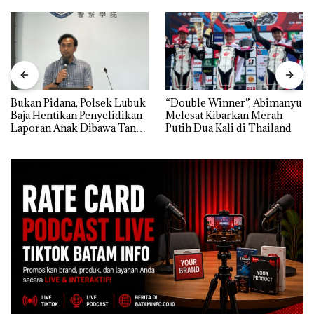
Bukan Pidana, Polsek Lubuk
“Double Winner”, Abimanyu
Baja Hentikan Penyelidikan
Melesat Kibarkan Merah
Laporan Anak Dibawa Tanpa
Putih Dua Kali di Thailand
Izin: Murni Sengketa Hak
Asuh!