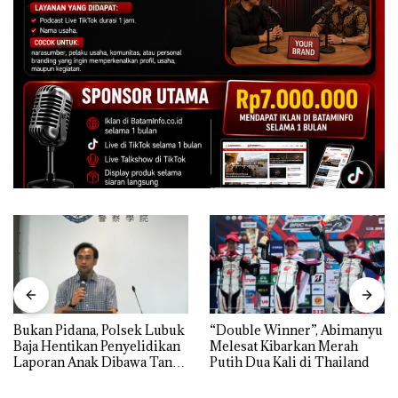
Bukan Pidana, Polsek Lubuk
“Double Winner”, Abimanyu
Baja Hentikan Penyelidikan
Melesat Kibarkan Merah
Laporan Anak Dibawa Tanpa
Putih Dua Kali di Thailand
Izin: Murni Sengketa Hak
Asuh!