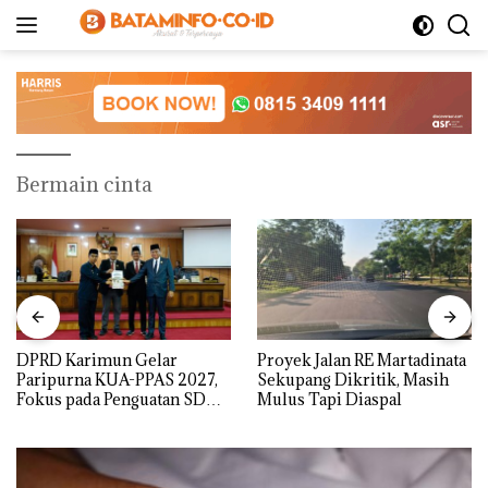
Langsung
ke
konten
Bermain cinta
DPRD Karimun Gelar
Proyek Jalan RE Martadinata
Paripurna KUA-PPAS 2027,
Sekupang Dikritik, Masih
Fokus pada Penguatan SDM,
Mulus Tapi Diaspal
Infrastruktur, dan
Pertumbuhan Ekonomi