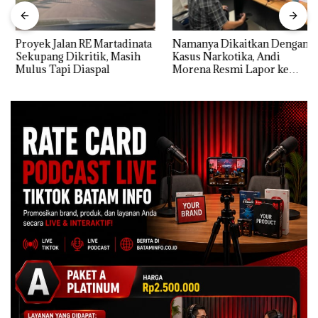
Proyek Jalan RE Martadinata
Namanya Dikaitkan Dengan
Sekupang Dikritik, Masih
Kasus Narkotika, Andi
Mulus Tapi Diaspal
Morena Resmi Lapor ke
Polda Kepri