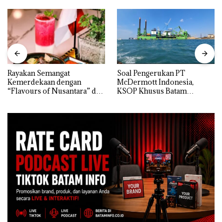
Rayakan Semangat
‎Soal Pengerukan PT
Kemerdekaan dengan
McDermott Indonesia,
“Flavours of Nusantara” di
KSOP Khusus Batam
Grand Mercure Batam
Tegaskan Perizinan Ada di
Centre
BP Batam