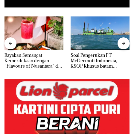
Rayakan Semangat
‎Soal Pengerukan PT
Kemerdekaan dengan
McDermott Indonesia,
“Flavours of Nusantara” di
KSOP Khusus Batam
Grand Mercure Batam
Tegaskan Perizinan Ada di
Centre
BP Batam