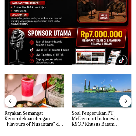
Rayakan Semangat
‎Soal Pengerukan PT
Kemerdekaan dengan
McDermott Indonesia,
“Flavours of Nusantara” di
KSOP Khusus Batam
Grand Mercure Batam
Tegaskan Perizinan Ada di
Centre
BP Batam