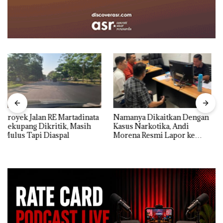
Namanya Dikaitkan Dengan
Dari Mujapati ke Sujapati 17
Kasus Narkotika, Andi
Bulan Kepemimpinan,Warga
Morena Resmi Lapor ke
Natuna Keluhkan Sulit
Polda Kepri
Temui Bupati