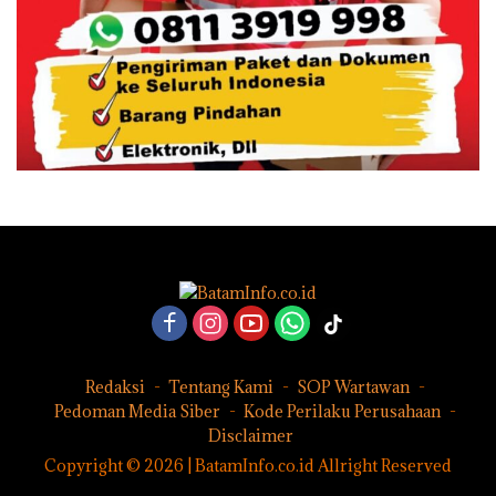
Redaksi
Tentang Kami
SOP Wartawan
Pedoman Media Siber
Kode Perilaku Perusahaan
Disclaimer
Copyright © 2026 | BatamInfo.co.id Allright Reserved