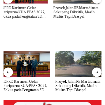
Proyek Jalan RE Martadinata
IPK Kota Batam Kawal
Sekupang Dikritik, Masih
Pengusutan Kasus Narkoba
Mulus Tapi Diaspal
di Empat Lokasi, Devin:Cari
dan Usut tuntas Siapa Aktor
Utamanya
Proyek Jalan RE Martadinata
IPK Kota Batam Kawal
Sekupang Dikritik, Masih
Pengusutan Kasus Narkoba
Mulus Tapi Diaspal
di Empat Lokasi, Devin:Cari
dan Usut tuntas Siapa Aktor
Utamanya