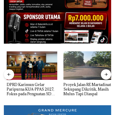
DPRD Karimun Gelar
Proyek Jalan RE Martadinata
Paripurna KUA-PPAS 2027,
Sekupang Dikritik, Masih
Fokus pada Penguatan SDM,
Mulus Tapi Diaspal
Infrastruktur, dan
Pertumbuhan Ekonomi