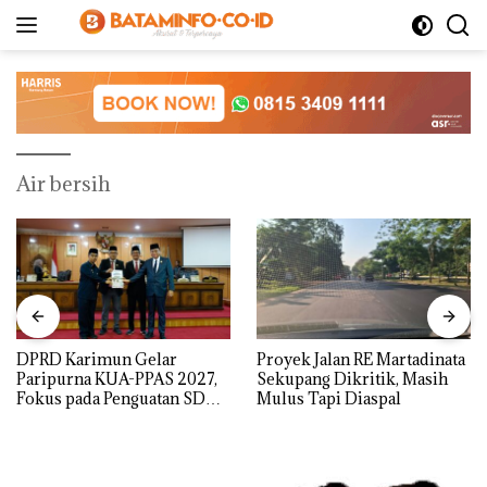
Langsung
ke
konten
Air bersih
DPRD Karimun Gelar
Proyek Jalan RE Martadinata
Paripurna KUA-PPAS 2027,
Sekupang Dikritik, Masih
Fokus pada Penguatan SDM,
Mulus Tapi Diaspal
Infrastruktur, dan
Pertumbuhan Ekonomi