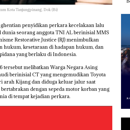
f
“Flavours of
Kampung Bugis,
Bert
gka
Nusantara” di Grand
Diduga Dipicu
Tang
ukum Kota Tanjungpinang, Dok (Bi)
s,
Mercure Batam
Pembakaran Sampah
Kep
533
Centre
RI K
nghentian penyidikan perkara kecelakaan lalu
l dunia seorang anggota TNI AL berinisial MMS
isme Restorative Justice (RJ) menimbulkan
an hukum, kesetaraan di hadapan hukum, dan
idana yang berlaku di Indonesia.
26 tersebut melibatkan Warga Negara Asing
udi berinisial CT yang mengemudikan Toyota
 arah Kijang dan diduga keluar jalur saat
 bertabrakan dengan sepeda motor korban yang
a di tempat kejadian perkara.