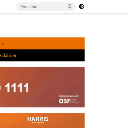
a
sclaimer