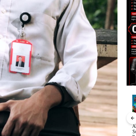
Rayakan Semangat
Kebakaran Lahan 600
Aksi
Kemerdekaan dengan
Meter Persegi di
Sup