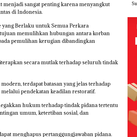
 Nekat
Tetapkan
Kemerdekaa
Meter
Sup
ut menjadi sangat penting karena menyangkut
 Vape
Kades Selaut
n dengan
Persegi di
Ber
tas di Indonesia.
Nonaktif
“Flavours of
Kampung
Bulu
ba
sebagai
Nusantara”
Bugis,
di 
e yang Berlaku untuk Semua Perkara
Tersangka
di Grand
Diduga
Kepr
Korupsi
Mercure
Dipicu
Sam
 bertujuan memulihkan hubungan antara korban
ek:
APBDes,
Batam
Pembakaran
RI K
pada pemulihan kerugian dibandingkan
kan
Negara Rugi
Centre
Sampah
Rp533 Juta
,5
iterapkan secara mutlak terhadap seluruh tindak
dern, terdapat batasan yang jelas terhadap
 melalui pendekatan keadilan restoratif.
negakkan hukum terhadap tindak pidana tertentu
tingan umum, ketertiban sosial, dan
 dapat menghapus pertanggungjawaban pidana.