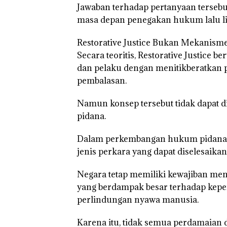
Superhero
Gagalkan
Akibat
Jawaban terhadap pertanyaan terseb
Bertanding
Penyelundup
Simpan
masa depan penegakan hukum lalu lin
Bulu Tangkis
an 1,3 Ton
Berisi
di Mapolda
Ketamine
Narko
Restorative Justice Bukan Mekanism
Kepri,
dari MV
dalam
Sambut HUT
KING SUN
Kulkas,
Secara teoritis, Restorative Justice
RI Ke-81
di Perairan
Kapols
dan pelaku dengan menitikberatkan 
Diedar
dengan
pembalasan.
Harga 2
Namun konsep tersebut tidak dapat d
pidana.
Dalam perkembangan hukum pidana mo
jenis perkara yang dapat diselesaikan
Negara tetap memiliki kewajiban me
yang berdampak besar terhadap kepen
perlindungan nyawa manusia.
Karena itu, tidak semua perdamaian