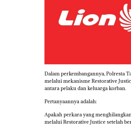
Dalam perkembangannya, Polresta T
melalui mekanisme Restorative Justi
antara pelaku dan keluarga korban.
Pertanyaannya adalah:
Apakah perkara yang menghilangkan
melalui Restorative Justice setela
Aksi Kocak
Tim
Dua Or
Belasan
Gabungan
Diama