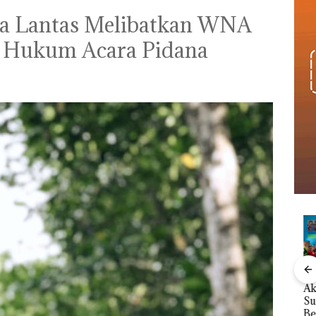
a Lantas Melibatkan WNA
 Hukum Acara Pidana
le
Perayaan Ulang
Kebakaran Lahan 600
Aksi
Tahun ke-24 HARRIS
Meter Persegi di
Sup
Resort Waterfront
Kampung Bugis,
Bert