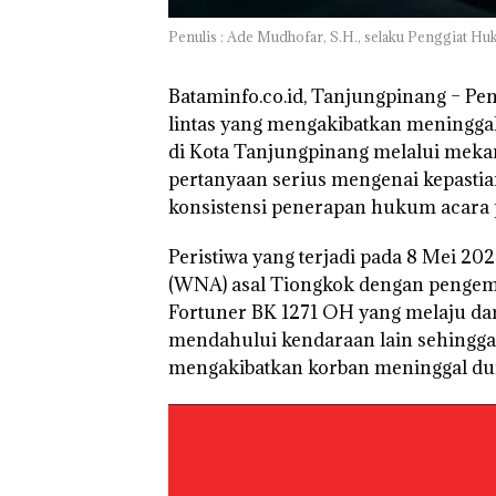
Selaut Nonakti
sebagai Tersan
Penulis : Ade Mudhofar, S.H., selaku Penggiat H
Korupsi APBDe
Negara Rugi Rp
Juta
Bataminfo.co.id, Tanjungpinang – Pe
lintas yang mengakibatkan meningga
di Kota Tanjungpinang melalui mekan
pertanyaan serius mengenai kepasti
konsistensi penerapan hukum acara p
Peristiwa yang terjadi pada 8 Mei 20
(WNA) asal Tiongkok dengan pengem
Fortuner BK 1271 OH yang melaju dari
mendahului kendaraan lain sehingga
mengakibatkan korban meninggal duni