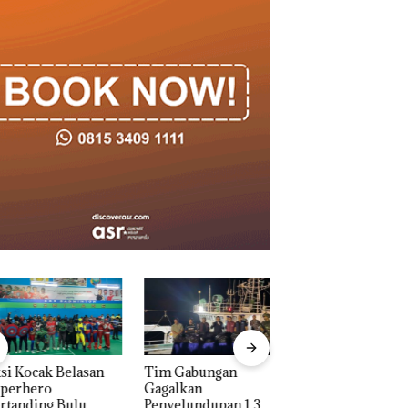
 Kocak Belasan
Tim Gabungan
Dua Orang
erhero
Gagalkan
Diamankan Akibat
anding Bulu
Penyelundupan 1,3
Nekat Simpan Vap