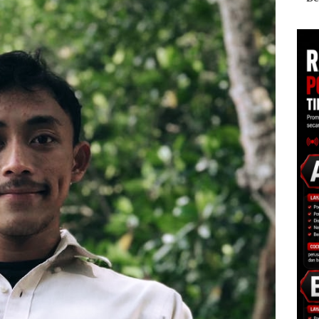
esar
Batam Gelar
Diduga Dipicu
Tang
Giveaway Spesial dan
Pembakaran Sampah
Kep
Diskon Menginap
RI K
24%