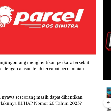
anjungpinang menghentikan perkara tersebut
ce dengan alasan telah tercapai perdamaian
 nyawa seseorang masih dapat dihentikan
h berlakunya KUHAP Nomor 20 Tahun 2025?
ang
Kejari
Rayakan
Kebakaran
Aksi
nkan
Natuna
Semangat
Lahan 600
Bela