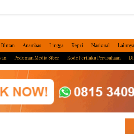
Bintan
Anambas
Lingga
Kepri
Nasional
Lainny
wan
Pedoman Media Siber
Kode Perilaku Perusahaan
Di