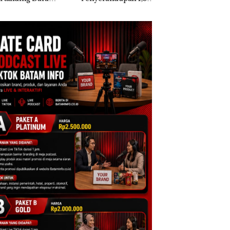
kis di Mapolda
Ton Ketamine dari
Berisi Narkoba da
ri, Sambut HUT
MV KING SUN di
Kulkas, Kapolsek:
e-81
Diedarkan dengan
Harga 2,5