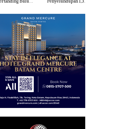
anding Bulu
Penyelundupan 1,3
Nekat Simpan Vap
kis di Mapolda
Ton Ketamine dari
Berisi Narkoba da
ri, Sambut HUT
MV KING SUN di
Kulkas, Kapolsek:
e-81
Diedarkan dengan
Harga 2,5