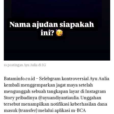
ss postingan Ayu Aulia di IG
‎Bataminfo.co.id – Selebgram kontroversial Ayu Aulia
kembali menggemparkan jagat maya setelah
mengunggah sebuah tangkapan layar di Instagram
Story pribadinya @ayuandiyantiaulia. Unggahan
tersebut menampilkan notifikasi keberhasilan dana
masuk (transfer) melalui aplikasi m-BCA