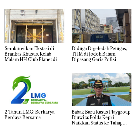
Ornamen Kemerdekaan
Parewang di TikTok Justru
Jadi Sorotan
Sembunyikan Ekstasi di
Diduga Digeledah Petugas,
Brankas Khusus, Kelab
THM di Jodoh Batam
Malam HH Club Planet di
Dipasang Garis Polisi
Batam Digerebek Bareskrim
Polri
2 Tahun LMG: Berkarya,
Babak Baru Kasus Playgroup
Berdaya Bersama
Djuwita: Polda Kepri
Naikkan Status ke Tahap
Penyidikan!