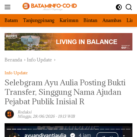
Langsung
ke
konten
Batam
Tanjungpinang
Karimun
Bintan
Anambas
Ling
Beranda
Info Update
Info Update
Selebgram Ayu Aulia Posting Bukti
Transfer, Singgung Nama Ajudan
Pejabat Publik Inisial R ‎
Redaksi
Minggu, 28/06/2026 - 19:13 WIB