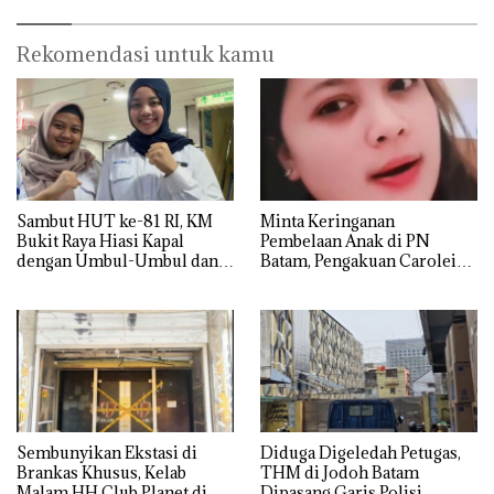
Rekomendasi untuk kamu
Sambut HUT ke-81 RI, KM
Minta Keringanan
Bukit Raya Hiasi Kapal
Pembelaan Anak di PN
dengan Umbul-Umbul dan
Batam, Pengakuan Carolein
Ornamen Kemerdekaan
Parewang di TikTok Justru
Jadi Sorotan
Sembunyikan Ekstasi di
Diduga Digeledah Petugas,
Brankas Khusus, Kelab
THM di Jodoh Batam
Malam HH Club Planet di
Dipasang Garis Polisi