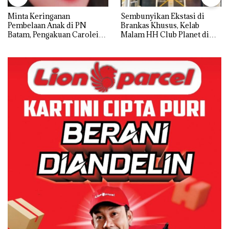
Minta Keringanan
Sembunyikan Ekstasi di
Pembelaan Anak di PN
Brankas Khusus, Kelab
Batam, Pengakuan Carolein
Malam HH Club Planet di
Parewang di TikTok Justru
Batam Digerebek Bareskrim
Jadi Sorotan
Polri