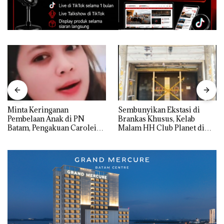
Minta Keringanan
Sembunyikan Ekstasi di
Pembelaan Anak di PN
Brankas Khusus, Kelab
Batam, Pengakuan Carolein
Malam HH Club Planet di
Parewang di TikTok Justru
Batam Digerebek Bareskrim
Jadi Sorotan
Polri