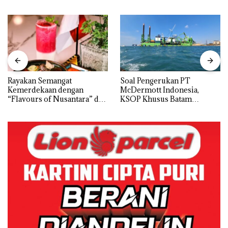
Rayakan Semangat
‎Soal Pengerukan PT
Kemerdekaan dengan
McDermott Indonesia,
“Flavours of Nusantara” di
KSOP Khusus Batam
Grand Mercure Batam
Tegaskan Perizinan Ada di
Centre
BP Batam