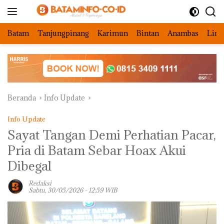
Langsung
ke
konten
Batam
Tanjungpinang
Karimun
Bintan
Anambas
Ling
Beranda
Info Update
Info Update
Sayat Tangan Demi Perhatian Pacar,
Pria di Batam Sebar Hoax Akui
Dibegal
Redaksi
Sabtu, 30/05/2026 - 12:59 WIB