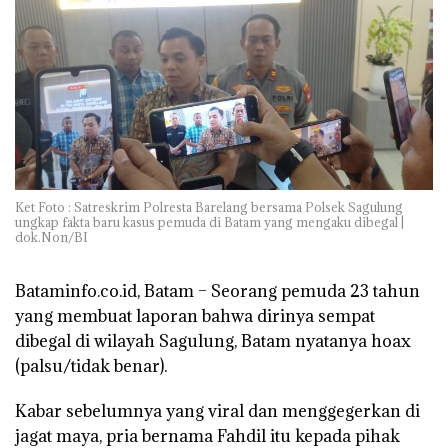
Ket Foto : Satreskrim Polresta Barelang bersama Polsek Sagulung
ungkap fakta baru kasus pemuda di Batam yang mengaku dibegal |
dok.Non/BI
Bataminfo.co.id, Batam – Seorang pemuda 23 tahun
yang membuat laporan bahwa dirinya sempat
dibegal di wilayah Sagulung, Batam nyatanya hoax
(palsu/tidak benar).
Kabar sebelumnya yang viral dan menggegerkan di
jagat maya, pria bernama Fahdil itu kepada pihak