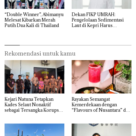
“Double Winner”, Abimanyu
Dekan FIKP UMRAH:
Melesat Kibarkan Merah
Pengelolaan Sedimentasi
Putih Dua Kali di Thailand
Laut di Kepri Harus
Dibuktikan Secara Ilmiah,
Jangan Sampai Bertentangan
dengan Konservasi
Rekomendasi untuk kamu
Kejari Natuna Tetapkan
Rayakan Semangat
Kades Selaut Nonaktif
Kemerdekaan dengan
sebagai Tersangka Korupsi
“Flavours of Nusantara” di
APBDes, Negara Rugi Rp533
Grand Mercure Batam
Juta
Centre