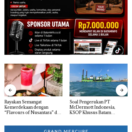
Rayakan Semangat
‎Soal Pengerukan PT
Kemerdekaan dengan
McDermott Indonesia,
“Flavours of Nusantara” di
KSOP Khusus Batam
Grand Mercure Batam
Tegaskan Perizinan Ada di
Centre
BP Batam