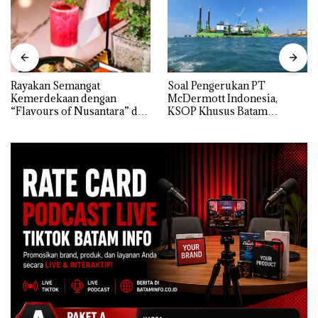
Rayakan Semangat
‎Soal Pengerukan PT
Kemerdekaan dengan
McDermott Indonesia,
“Flavours of Nusantara” di
KSOP Khusus Batam
Grand Mercure Batam
Tegaskan Perizinan Ada di
Centre
BP Batam