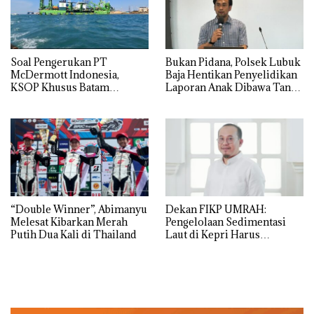
‎Soal Pengerukan PT
Bukan Pidana, Polsek Lubuk
McDermott Indonesia,
Baja Hentikan Penyelidikan
KSOP Khusus Batam
Laporan Anak Dibawa Tanpa
Tegaskan Perizinan Ada di
Izin: Murni Sengketa Hak
BP Batam
Asuh!
“Double Winner”, Abimanyu
Dekan FIKP UMRAH:
Melesat Kibarkan Merah
Pengelolaan Sedimentasi
Putih Dua Kali di Thailand
Laut di Kepri Harus
Dibuktikan Secara Ilmiah,
Jangan Sampai Bertentangan
dengan Konservasi