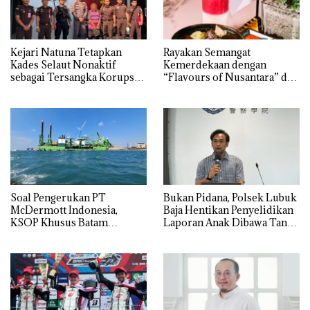
Kejari Natuna Tetapkan
Rayakan Semangat
Kades Selaut Nonaktif
Kemerdekaan dengan
sebagai Tersangka Korupsi
“Flavours of Nusantara” di
APBDes, Negara Rugi Rp533
Grand Mercure Batam
Juta
Centre
‎Soal Pengerukan PT
Bukan Pidana, Polsek Lubuk
McDermott Indonesia,
Baja Hentikan Penyelidikan
KSOP Khusus Batam
Laporan Anak Dibawa Tanpa
Tegaskan Perizinan Ada di
Izin: Murni Sengketa Hak
BP Batam
Asuh!