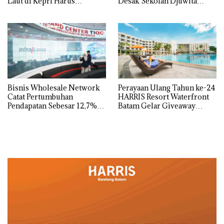
Laut di Kepri Harus
Desak Sekolah Djuwita
Dibuktikan Secara Ilmiah,
Batam Segera Ditutup!
Jangan Sampai Bertentangan
dengan Konservasi
Bisnis Wholesale Network
Perayaan Ulang Tahun ke-24
Catat Pertumbuhan
HARRIS Resort Waterfront
Pendapatan Sebesar 12,7%
Batam Gelar Giveaway
Secara Tahunan
Spesial dan Diskon
Menginap 24%