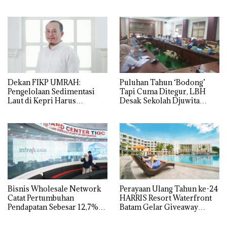
Izin: Murni Sengketa Hak
Asuh!
Dekan FIKP UMRAH:
Puluhan Tahun ‘Bodong’
Pengelolaan Sedimentasi
Tapi Cuma Ditegur, LBH
Laut di Kepri Harus
Desak Sekolah Djuwita
Dibuktikan Secara Ilmiah,
Batam Segera Ditutup!
Jangan Sampai Bertentangan
dengan Konservasi
Bisnis Wholesale Network
Perayaan Ulang Tahun ke-24
Catat Pertumbuhan
HARRIS Resort Waterfront
Pendapatan Sebesar 12,7%
Batam Gelar Giveaway
Secara Tahunan
Spesial dan Diskon
Menginap 24%