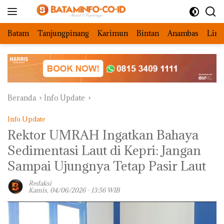
Langsung
ke
konten
Batam
Tanjungpinang
Karimun
Bintan
Anambas
Ling
Beranda
Info Update
Info Update
Rektor UMRAH Ingatkan Bahaya
Sedimentasi Laut di Kepri: Jangan
Sampai Ujungnya Tetap Pasir Laut
Redaksi
Kamis, 04/06/2026 - 13:56 WIB