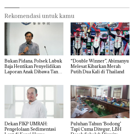
Rekomendasi untuk kamu
Bukan Pidana, Polsek Lubuk
“Double Winner”, Abimanyu
Baja Hentikan Penyelidikan
Melesat Kibarkan Merah
Laporan Anak Dibawa Tanpa
Putih Dua Kali di Thailand
Izin: Murni Sengketa Hak
Asuh!
Dekan FIKP UMRAH:
Puluhan Tahun ‘Bodong’
Pengelolaan Sedimentasi
Tapi Cuma Ditegur, LBH