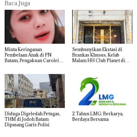
Baca Juga
Minta Keringanan
Sembunyikan Ekstasi di
Pembelaan Anak di PN
Brankas Khusus, Kelab
Batam, Pengakuan Carolein
Malam HH Club Planet di
Parewang di TikTok Justru
Batam Digerebek Bareskrim
Jadi Sorotan
Polri
Diduga Digeledah Petugas,
2 Tahun LMG: Berkarya,
THM di Jodoh Batam
Berdaya Bersama
Dipasang Garis Polisi