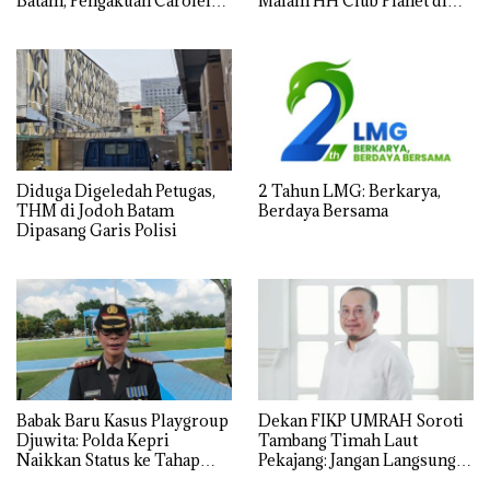
Batam, Pengakuan Carolein
Malam HH Club Planet di
Parewang di TikTok Justru
Batam Digerebek Bareskrim
Jadi Sorotan
Polri
Diduga Digeledah Petugas,
2 Tahun LMG: Berkarya,
THM di Jodoh Batam
Berdaya Bersama
Dipasang Garis Polisi
Babak Baru Kasus Playgroup
Dekan FIKP UMRAH Soroti
Djuwita: Polda Kepri
Tambang Timah Laut
Naikkan Status ke Tahap
Pekajang: Jangan Langsung
Penyidikan!
Bicara Kerugian, Buktikan