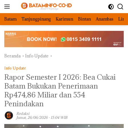
Langsung
ke
konten
Batam
Tanjungpinang
Karimun
Bintan
Anambas
Ling
Beranda
Info Update
Info Update
‎Rapor Semester I 2026: Bea Cukai
Batam Bukukan Penerimaan
Rp474,86 Miliar dan 554
Penindakan
Redaksi
Jumat, 26/06/2026 - 15:04 WIB