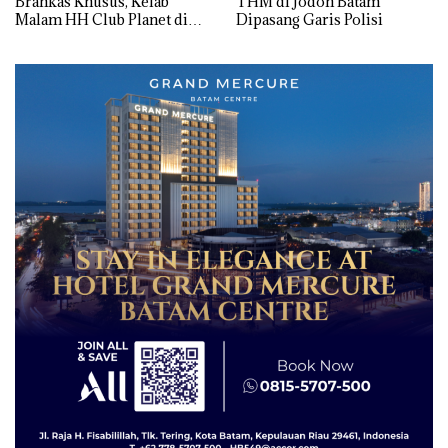
Brankas Khusus, Kelab
THM di Jodoh Batam
Malam HH Club Planet di
Dipasang Garis Polisi
Batam Digerebek Bareskrim
Polri