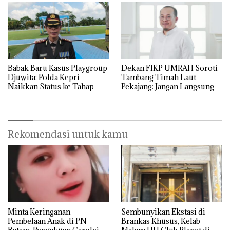
Babak Baru Kasus Playgroup
Dekan FIKP UMRAH Soroti
Djuwita: Polda Kepri
Tambang Timah Laut
Naikkan Status ke Tahap
Pekajang: Jangan Langsung
Penyidikan!
Bicara Kerugian, Buktikan
Dulu Kerusakan
Lingkungannya
Rekomendasi untuk kamu
Minta Keringanan
Sembunyikan Ekstasi di
Pembelaan Anak di PN
Brankas Khusus, Kelab