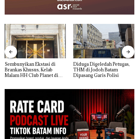
Sembunyikan Ekstasi di
Diduga Digeledah Petugas,
Brankas Khusus, Kelab
THM di Jodoh Batam
Malam HH Club Planet di
Dipasang Garis Polisi
Batam Digerebek Bareskrim
Polri