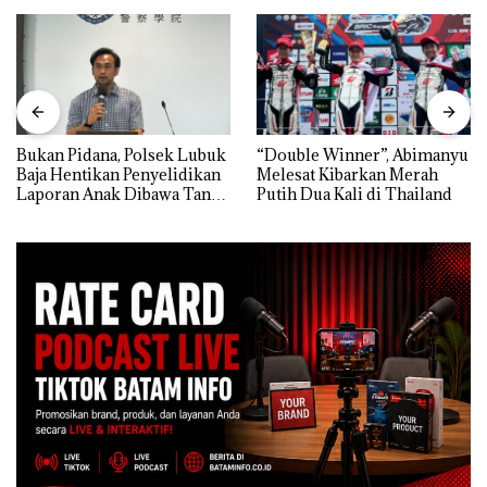
Bukan Pidana, Polsek Lubuk
“Double Winner”, Abimanyu
Baja Hentikan Penyelidikan
Melesat Kibarkan Merah
Laporan Anak Dibawa Tanpa
Putih Dua Kali di Thailand
Izin: Murni Sengketa Hak
Asuh!