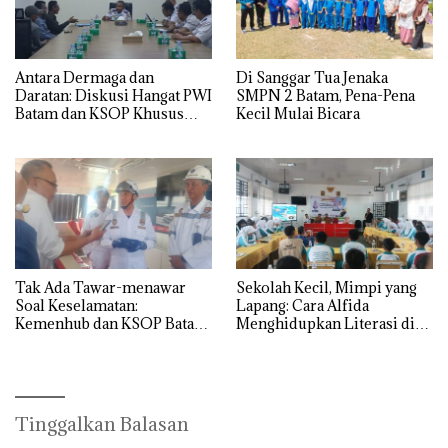
Antara Dermaga dan
Di Sanggar Tua Jenaka
Daratan: Diskusi Hangat PWI
SMPN 2 Batam, Pena-Pena
Batam dan KSOP Khusus
Kecil Mulai Bicara
Batam
Tak Ada Tawar-menawar
Sekolah Kecil, Mimpi yang
Soal Keselamatan:
Lapang: Cara Alfida
Kemenhub dan KSOP Batam
Menghidupkan Literasi di
Perketat Kelaikan Kapal
SMPN 38 Batam
Jelang Lebaran 2026
Tinggalkan Balasan