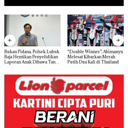
Bukan Pidana, Polsek Lubuk
“Double Winner”, Abimanyu
Baja Hentikan Penyelidikan
Melesat Kibarkan Merah
Laporan Anak Dibawa Tanpa
Putih Dua Kali di Thailand
Izin: Murni Sengketa Hak
Asuh!