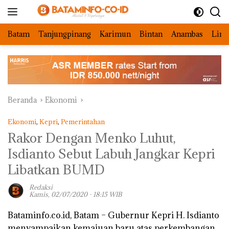
Langsung
ke
konten
Batam
Tanjungpinang
Karimun
Bintan
Anambas
Ling
Beranda
Ekonomi
Ekonomi
,
Kepri
,
Pemerintahan
Rakor Dengan Menko Luhut,
Isdianto Sebut Labuh Jangkar Kepri
Libatkan BUMD
Redaksi
Kamis, 02/07/2020 - 18:15 WIB
Bataminfo.co.id, Batam –
Gubernur Kepri H. Isdianto
menyampaikan kemajuan baru atas perkembangan