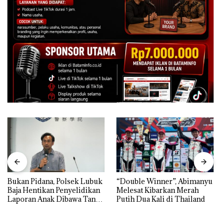
Bukan Pidana, Polsek Lubuk
“Double Winner”, Abimanyu
Baja Hentikan Penyelidikan
Melesat Kibarkan Merah
Laporan Anak Dibawa Tanpa
Putih Dua Kali di Thailand
Izin: Murni Sengketa Hak
Asuh!