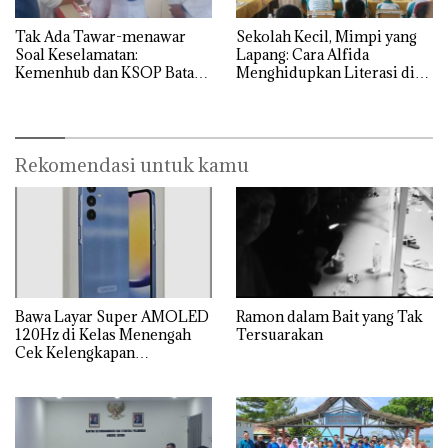
Tak Ada Tawar-menawar
Sekolah Kecil, Mimpi yang
Soal Keselamatan:
Lapang: Cara Alfida
Kemenhub dan KSOP Batam
Menghidupkan Literasi di
Perketat Kelaikan Kapal
SMPN 38 Batam
Jelang Lebaran 2026
Rekomendasi untuk kamu
Bawa Layar Super AMOLED
Ramon dalam Bait yang Tak
120Hz di Kelas Menengah
Tersuarakan
Cek Kelengkapan
Spesifikasi Samsung Galaxy
A25