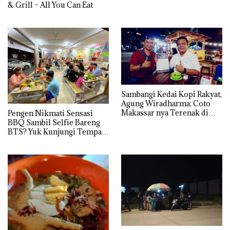
& Grill – All You Can Eat
Sambangi Kedai Kopi Rakyat,
Agung Wiradharma: Coto
Makassar nya Terenak di
Pengen Nikmati Sensasi
Tanjungpinang
BBQ Sambil Selfie Bareng
BTS? Yuk Kunjungi Tempat
ini di Batam