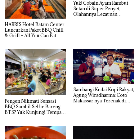
Yuk! Cobain Ayam Rambut
Setan di Super Penyet,
Olahannya Lezat nan
Terjangkau di Batuaji
HARRIS Hotel Batam Center
Luncurkan Paket BBQ Chill
& Grill – All You Can Eat
Sambangi Kedai Kopi Rakyat,
Agung Wiradharma: Coto
Makassar nya Terenak di
Pengen Nikmati Sensasi
Tanjungpinang
BBQ Sambil Selfie Bareng
BTS? Yuk Kunjungi Tempat
ini di Batam