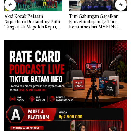
Aksi Kocak Belasan
Tim Gabungan Gagalkan
Superhero Bertanding Bulu
Penyelundupan 1,3 Ton
Tangkis di Mapolda Kepri,
Ketamine dari MV KING
Sambut HUT RI Ke-81