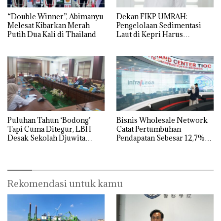
“Double Winner”, Abimanyu
Dekan FIKP UMRAH:
Melesat Kibarkan Merah
Pengelolaan Sedimentasi
Putih Dua Kali di Thailand
Laut di Kepri Harus
Dibuktikan Secara Ilmiah,
Jangan Sampai Bertentangan
dengan Konservasi
Puluhan Tahun ‘Bodong’
Bisnis Wholesale Network
Tapi Cuma Ditegur, LBH
Catat Pertumbuhan
Desak Sekolah Djuwita
Pendapatan Sebesar 12,7%
Batam Segera Ditutup!
Secara Tahunan
Rekomendasi untuk kamu