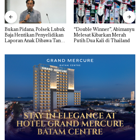
Bukan Pidana, Polsek Lubuk
“Double Winner”, Abimanyu
Baja Hentikan Penyelidikan
Melesat Kibarkan Merah
Laporan Anak Dibawa Tanpa
Putih Dua Kali di Thailand
Izin: Murni Sengketa Hak
Asuh!