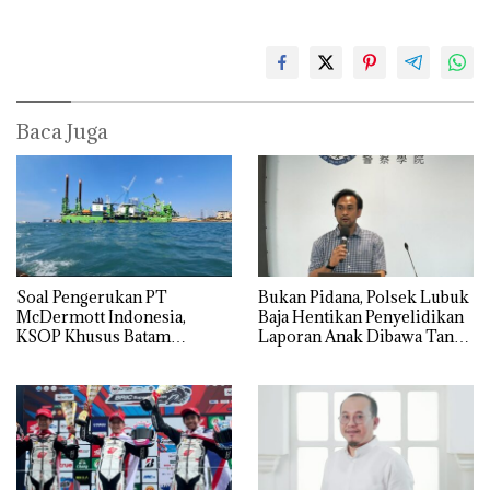
Baca Juga
‎Soal Pengerukan PT
Bukan Pidana, Polsek Lubuk
McDermott Indonesia,
Baja Hentikan Penyelidikan
KSOP Khusus Batam
Laporan Anak Dibawa Tanpa
Tegaskan Perizinan Ada di
Izin: Murni Sengketa Hak
BP Batam
Asuh!