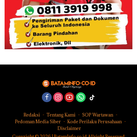
Redaksi
Tentang Kami
SOP Wartawan
Pedoman Media Siber
Kode Perilaku Perusahaan
Disclaimer
Copyright © 2026 | BatamInfo.co.id Allright Reserved