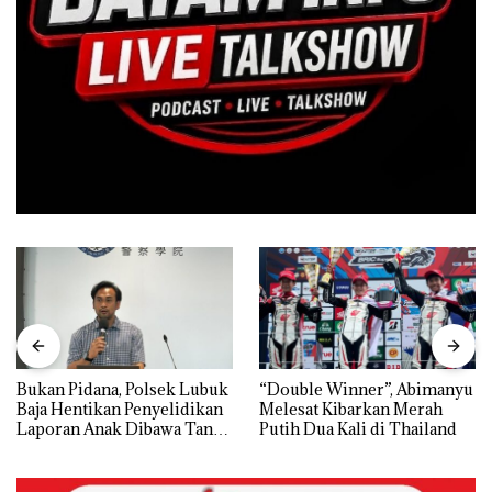
Bukan Pidana, Polsek Lubuk
“Double Winner”, Abimanyu
Baja Hentikan Penyelidikan
Melesat Kibarkan Merah
Laporan Anak Dibawa Tanpa
Putih Dua Kali di Thailand
Izin: Murni Sengketa Hak
Asuh!