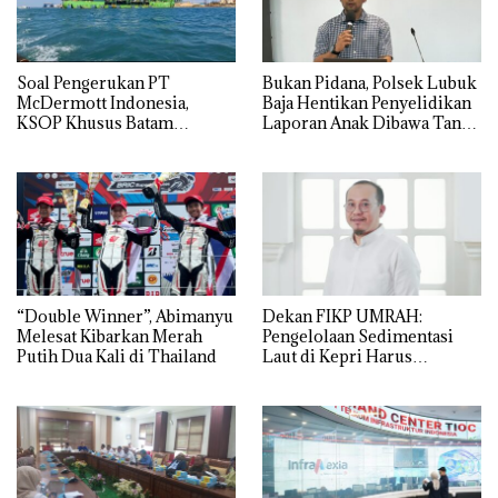
‎Soal Pengerukan PT
Bukan Pidana, Polsek Lubuk
McDermott Indonesia,
Baja Hentikan Penyelidikan
KSOP Khusus Batam
Laporan Anak Dibawa Tanpa
Tegaskan Perizinan Ada di
Izin: Murni Sengketa Hak
BP Batam
Asuh!
“Double Winner”, Abimanyu
Dekan FIKP UMRAH:
Melesat Kibarkan Merah
Pengelolaan Sedimentasi
Putih Dua Kali di Thailand
Laut di Kepri Harus
Dibuktikan Secara Ilmiah,
Jangan Sampai Bertentangan
dengan Konservasi