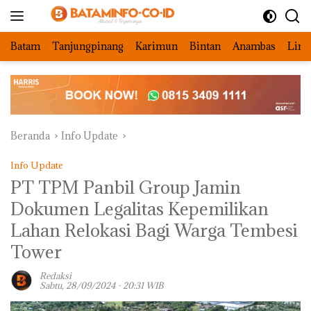
Langsung
ke
konten
Batam
Tanjungpinang
Karimun
Bintan
Anambas
Ling
Beranda
Info Update
Info Update
PT TPM Panbil Group Jamin
Dokumen Legalitas Kepemilikan
Lahan Relokasi Bagi Warga Tembesi
Tower
Redaksi
Sabtu, 28/09/2024 - 20:31 WIB