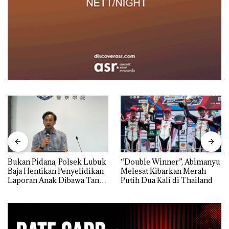
Bukan Pidana, Polsek Lubuk
“Double Winner”, Abimanyu
Baja Hentikan Penyelidikan
Melesat Kibarkan Merah
Laporan Anak Dibawa Tanpa
Putih Dua Kali di Thailand
Izin: Murni Sengketa Hak
Asuh!