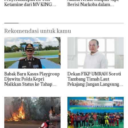
Ketamine dari MV KING
Berisi Narkoba dalam
Kulkas, Kapolsek: Diedarkan
dengan Harga 2,5
Rekomendasi untuk kamu
Babak Baru Kasus Playgroup
Dekan FIKP UMRAH Soroti
Djuwita: Polda Kepri
Tambang Timah Laut
Naikkan Status ke Tahap
Pekajang: Jangan Langsung
Penyidikan!
Bicara Kerugian, Buktikan
Dulu Kerusakan
Lingkungannya