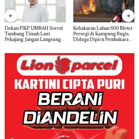
Dekan FIKP UMRAH Soroti
Kebakaran Lahan 600 Meter
Tambang Timah Laut
Persegi di Kampung Bugis,
Pekajang: Jangan Langsung
Diduga Dipicu Pembakaran
Bicara Kerugian, Buktikan
Sampah
Dulu Kerusakan
Lingkungannya