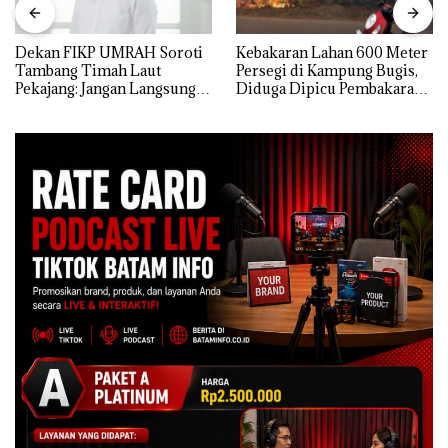
Dekan FIKP UMRAH Soroti
Kebakaran Lahan 600 Meter
Tambang Timah Laut
Persegi di Kampung Bugis,
Pekajang: Jangan Langsung
Diduga Dipicu Pembakaran
Bicara Kerugian, Buktikan
Sampah
Dulu Kerusakan
Lingkungannya