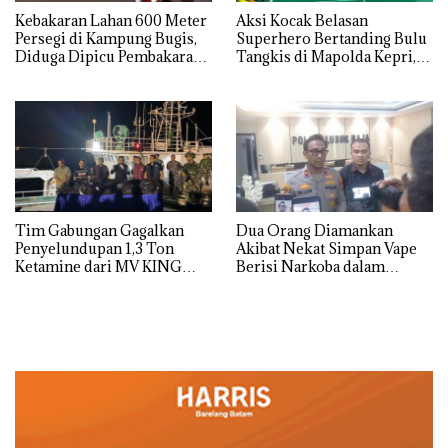
Kebakaran Lahan 600 Meter
Aksi Kocak Belasan
Persegi di Kampung Bugis,
Superhero Bertanding Bulu
Diduga Dipicu Pembakaran
Tangkis di Mapolda Kepri,
Sampah
Sambut HUT RI Ke-81
Tim Gabungan Gagalkan
Dua Orang Diamankan
Penyelundupan 1,3 Ton
Akibat Nekat Simpan Vape
Ketamine dari MV KING
Berisi Narkoba dalam
Kulkas, Kapolsek: Diedarkan
dengan Harga 2,5