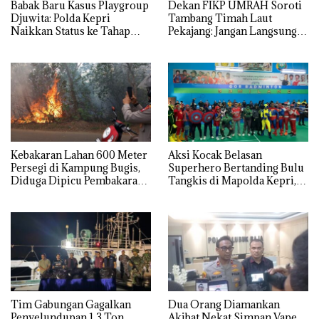
Babak Baru Kasus Playgroup
Dekan FIKP UMRAH Soroti
Djuwita: Polda Kepri
Tambang Timah Laut
Naikkan Status ke Tahap
Pekajang: Jangan Langsung
Penyidikan!
Bicara Kerugian, Buktikan
Dulu Kerusakan
Lingkungannya
Kebakaran Lahan 600 Meter
Aksi Kocak Belasan
Persegi di Kampung Bugis,
Superhero Bertanding Bulu
Diduga Dipicu Pembakaran
Tangkis di Mapolda Kepri,
Sampah
Sambut HUT RI Ke-81
Tim Gabungan Gagalkan
Dua Orang Diamankan
Penyelundupan 1,3 Ton
Akibat Nekat Simpan Vape