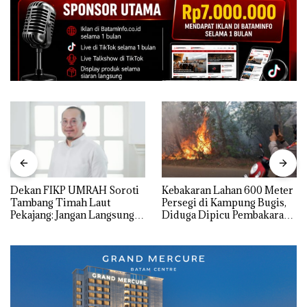
Dekan FIKP UMRAH Soroti
Kebakaran Lahan 600 Meter
Tambang Timah Laut
Persegi di Kampung Bugis,
Pekajang: Jangan Langsung
Diduga Dipicu Pembakaran
Bicara Kerugian, Buktikan
Sampah
Dulu Kerusakan
Lingkungannya