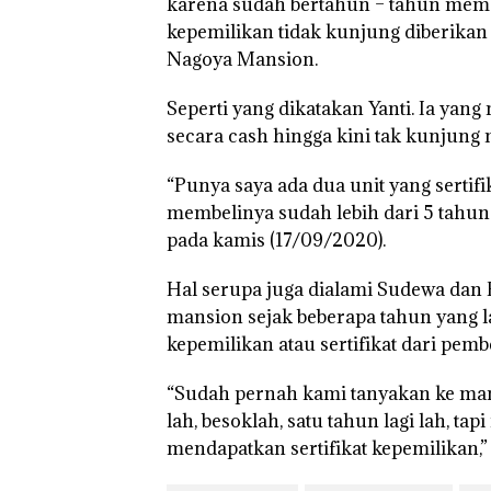
karena sudah bertahun – tahun membeli
kepemilikan tidak kunjung diberikan
Nagoya Mansion.
Puluhan Tahun
Seperti yang dikatakan Yanti. Ia ya
‘Bodong’ Tapi
Ditegur, LBH D
secara cash hingga kini tak kunjung 
Sekolah Djuwit
Batam Segera
“Punya saya ada dua unit yang sertif
Ditutup!
membelinya sudah lebih dari 5 tahun 
pada kamis (17/09/2020).
Hal serupa juga dialami Sudewa dan
mansion sejak beberapa tahun yang l
kepemilikan atau sertifikat dari pemb
“Sudah pernah kami tanyakan ke mana
lah, besoklah, satu tahun lagi lah, t
mendapatkan sertifikat kepemilikan,”