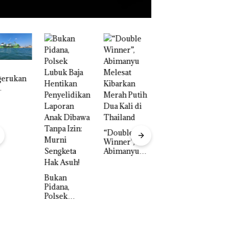
“Double
Winner”,
B
Abimanyu
W
Melesat
N
Puluhan
Kibarkan
C
Tahun
an
Merah Putih
P
‘Bodong’
na,
Dua Kali di
n
Tapi Cuma
ek
Thailand
S
Ditegur, LBH
k Baja
1
Dekan FIKP
Desak
tikan
T
UMRAH:
Sekolah
elidikan