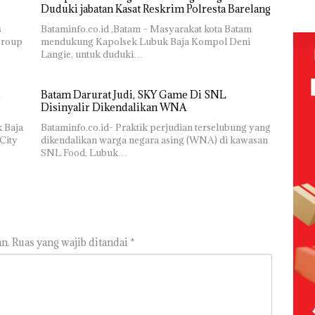
olaan
Djuwita
Lap
Duduki jabatan Kasat Reskrim Polresta Barelang
ntasi
Batam
Ana
 Kepri
Segera
s
Bataminfo.co.id ,Batam – Masyarakat kota Batam
Tanp
Ditutup!
group
mendukung Kapolsek Lubuk Baja Kompol Deni
Mur
ikan
Langie, untuk duduki…
Sen
Hak 
Batam Darurat Judi, SKY Game Di SNL
i
Disinyalir Dikendalikan WNA
tangan
k Baja
Bataminfo.co.id- Praktik perjudian terselubung yang
vasi
City
dikendalikan warga negara asing (WNA) di kawasan
SNL Food, Lubuk…
n.
Ruas yang wajib ditandai
*