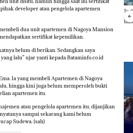
 unit disitu, namun hingga saat ini sertifikat
 pihak developer atau pengelola apartemen
‎Soal Pengerukan PT
McDermott
Indonesia, KSOP
Bisnis Wholesale
Khusus Batam
ng membeli dua unit apartemen di Nagoya Mansion
 Cuma
Network Catat
Buka
Tegaskan Perizinan
esak
Pertumbuhan
mendapatkan sertifikat kepemilikan.
Lubu
Ada di BP Batam
a
Pendapatan Sebesar
Peny
12,7% Secara
Ana
ikatnya belum di berikan. Sedangkan saya
Tahunan
Izin
yang lalu” ujar yanti kepada Bataminfo.co.id
Hak 
 Ema. Ia yang membeli Apartemen di Nagoya
alu, hingga kini juga belum memperoleh bukti
elian apartemen itu.
jemen atau pengelola apartemen itu, dijanjikan
api nyatanya sampai sekarang kami belum
 ucap Sudewa. (sah)