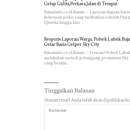
Pengel
Laporan
Gelap Gulita,Perkara Jalan di Tempat
Sedime
Anak Dibawa
Laut di
Bataminfo.co.id Batam — Laporan dugaan kasu
Tanpa Izin:
Harus
kekerasan psikis yang melibatkan sekolah Play
Murni
Dibukt
Djuwita hingga kini…
Sengketa
Secara
Hak Asuh!
Ilmiah,
Jangan
Respons Laporan Warga, Polsek Lubuk Baja
Sampa
Gelar Razia Gelper Sky City
Berten
dengan
Bataminfo.co.id,Batam — Personel Polsek Lubu
Konser
melakukan razia di gelanggang permainan Sky 
yang berada…
Tinggalkan Balasan
Alamat email Anda tidak akan dipublikasika