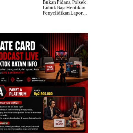
n Pidana, Polsek
k Baja Hentikan
Dekan FIKP UMRA
elidikan Laporan
Pengelolaan
k Dibawa Tanpa
Sedimentasi Laut 
: Murni Sengketa
Kepri Harus
Asuh!
Dibuktikan Secara
Ilmiah, Jangan Sa
Bertentangan den
Konservasi