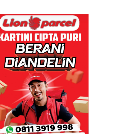
Pengelolaan
Djuwita
oran
Sedimentasi
Batam
k Dibawa
Laut di Kepri
Segera
a Izin:
Harus
Ditutup!
ni
Dibuktikan
gketa
Secara
Asuh!
Ilmiah,
Jangan
Sampai
Bertentangan
dengan
Konservasi