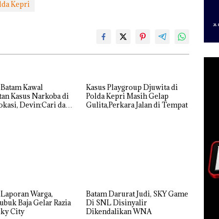
lda Kepri
 Batam Kawal
Kasus Playgroup Djuwita di
an Kasus Narkoba di
Polda Kepri Masih Gelap
kasi, Devin:Cari dan
Gulita,Perkara Jalan di Tempat
tas Siapa Aktor
ya
 Laporan Warga,
Batam Darurat Judi, SKY Game
ubuk Baja Gelar Razia
Di SNL Disinyalir
ky City
Dikendalikan WNA