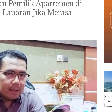
kan Pemilik Apartemen di
 Laporan Jika Merasa
‎Soal Pengerukan PT
McDermott
Viral Promo Spa
Indonesia, KSOP
Tampilkan Wanita
Khusus Batam
t di
Berpakaian Minim,