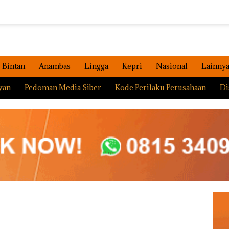
Bintan
Anambas
Lingga
Kepri
Nasional
Lainny
wan
Pedoman Media Siber
Kode Perilaku Perusahaan
Di