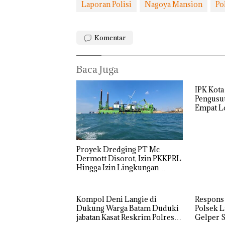
Laporan Polisi
Nagoya Mansion
Po
Komentar
Baca Juga
IPK Kota
Pengusut
Empat Lo
Usut tun
Utaman
Proyek Dredging PT Mc
Dermott Disorot, Izin PKKPRL
Hingga Izin Lingkungan
Dipertanyakan
Kompol Deni Langie di
Respons
Dukung Warga Batam Duduki
Polsek L
jabatan Kasat Reskrim Polresta
Gelper S