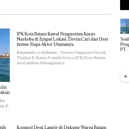
IPK Kota Batam Kawal Pengusutan Kasus
Narkoba di Empat Lokasi, Devin:Cari dan Usut
‎Soal
tuntas Siapa Aktor Utamanya
Pengerukan
PT
Bataminfo.co.id,Batam – Dewan Pimpinan Daerah
McDermott
Tingkat II Ikatan Pemuda Karya (IPK) Kota Batam
Indonesia,
menyatakan dukungannya…
KSOP
Khusus
Batam
Tegaskan
Bisnis
Perizinan
Wholesale
zin
Ada di BP
Network
yakan
Puluhan
Batam
Catat
Tahun
Buk
lur
Pertumbuha
‘Bodong’
Pida
ng di
n Pendapatan
Tapi Cuma
Pols
Sebesar
Ditegur, LBH
Lubu
12,7% Secara
FIKP
Desak
Hen
Tahunan
:
Sekolah
Peny
sih
Kompol Deni Langie di Dukung Warga Batam