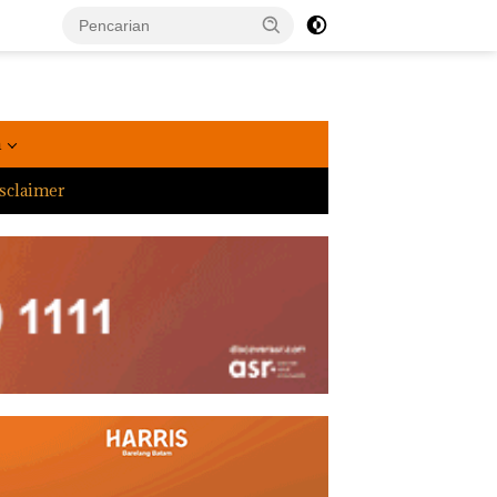
a
sclaimer