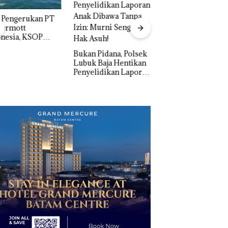
“Double Winner”,
Abimanyu Melesat
Kibarkan Merah Putih
Dua Kali di Thailand
n Pidana, Polsek
k Baja Hentikan
Dekan FIKP UMRA
elidikan Laporan
Pengelolaan
k Dibawa Tanpa
Sedimentasi Laut 
: Murni Sengketa
Kepri Harus
Asuh!
Dibuktikan Secara
Ilmiah, Jangan Sa
Bertentangan den
Konservasi