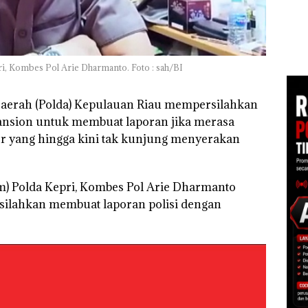
Buka
Tegaskan Perizinan
Polisi dan Disparbud
Lubu
Ada di BP Batam
gga
Batam Turun Tangan ‎
Peny
Ana
Izin
Hak 
, Kombes Pol Arie Dharmanto. Foto : sah/BI
Daerah (Polda) Kepulauan Riau mempersilahkan
ansion untuk membuat laporan jika merasa
r yang hingga kini tak kunjung menyerakan
) Polda Kepri, Kombes Pol Arie Dharmanto
silahkan membuat laporan polisi dengan