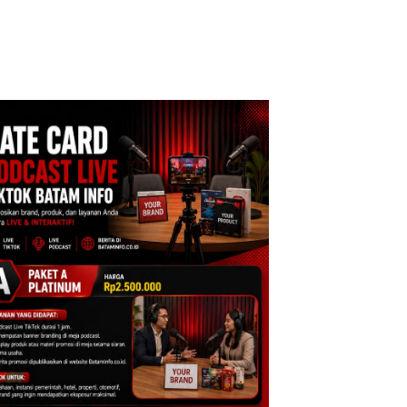
cure Batam
Tegaskan Perizinan
Izin: Murni Sengke
tre
Ada di BP Batam
Hak Asuh!