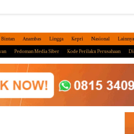
Bintan
Anambas
Lingga
Kepri
Nasional
Lainny
wan
Pedoman Media Siber
Kode Perilaku Perusahaan
Di