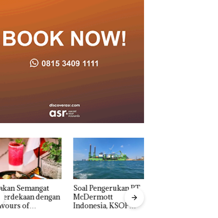
akan Semangat
‎Soal Pengerukan PT
Bukan Pidana, Pol
erdekaan dengan
McDermott
Lubuk Baja Hentik
vours of
Indonesia, KSOP
Penyelidikan Lap
ntara” di Grand
Khusus Batam
Anak Dibawa Tanp