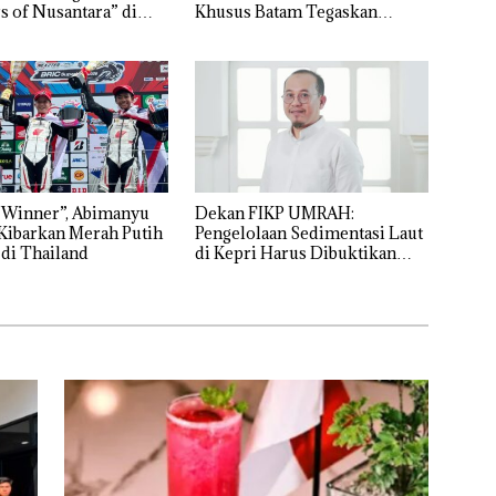
s of Nusantara” di
Khusus Batam Tegaskan
ercure Batam Centre
Perizinan Ada di BP Batam
 Winner”, Abimanyu
Dekan FIKP UMRAH:
Kibarkan Merah Putih
Pengelolaan Sedimentasi Laut
 di Thailand
di Kepri Harus Dibuktikan
Secara Ilmiah, Jangan Sampai
Bertentangan dengan
Konservasi