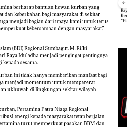
rtamina berharap bantuan hewan kurban yang
”,
Dekan FIKP UMRAH:
Kejari Natuna
Ray
 dan keberkahan bagi masyarakat di sekitar
sat
Pengelolaan
Tetapkan Kades
Kem
 Putih
Sedimentasi Laut di
Selaut Nonaktif
“Fla
juga menjadi bagian dari upaya kami untuk terus
iland
Kepri Harus
sebagai Tersangka
Nusa
emperkuat kebersamaan dengan masyarakat,”
Dibuktikan Secara
Korupsi APBDes,
Mer
Ilmiah, Jangan Sampai
Negara Rugi Rp533
Cen
Bertentangan dengan
Juta
Konservasi
slam (BDI) Regional Sumbagut, M. Rifki
ri Raya Iduladha menjadi pengingat pentingnya
gi kepada sesama.
rban ini tidak hanya memberikan manfaat bagi
juga menjadi momentum untuk mempererat
dan ukhuwah di lingkungan sekitar wilayah
urban, Pertamina Patra Niaga Regional
ibusi energi kepada masyarakat tetap berjalan
 Pertamina turut memperkuat pasokan BBM dan