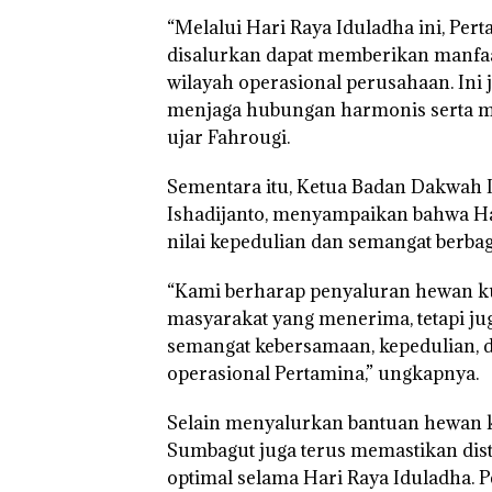
“Melalui Hari Raya Iduladha ini, Pe
“Double Winner
disalurkan dapat memberikan manfaat
Abimanyu Mele
Kibarkan Merah
wilayah operasional perusahaan. Ini 
Dua Kali di Tha
menjaga hubungan harmonis serta m
ujar Fahrougi.
Sementara itu, Ketua Badan Dakwah I
Ishadijanto, menyampaikan bahwa Ha
nilai kepedulian dan semangat berba
“Kami berharap penyaluran hewan ku
masyarakat yang menerima, tetapi 
semangat kebersamaan, kepedulian, 
operasional Pertamina,” ungkapnya.
Selain menyalurkan bantuan hewan k
Sumbagut juga terus memastikan distr
optimal selama Hari Raya Iduladha.