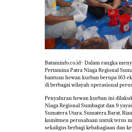
TNI AL Gagalk
Penyelundupan 
Ton Pasir Tima
Ilegal di Lingga,
Disembunyikan
Bawah Keramb
untuk Diselun
ke Malaysia
Bataminfo.co.id– Dalam rangka menya
Pertamina Patra Niaga Regional Sum
bantuan hewan kurban berupa 163 ek
di berbagai wilayah operasional peru
Penyaluran hewan kurban ini dilakuk
Niaga Regional Sumbagut dan 9 yayasa
Sumatera Utara, Sumatera Barat, Riau
komitmen perusahaan untuk terus 
sekaligus berbagi kebahagiaan dan ke