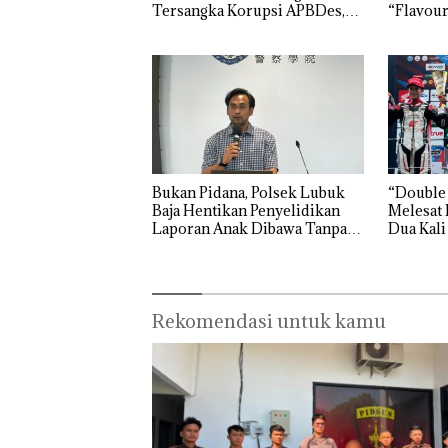
Tersangka Korupsi APBDes,
“Flavour
Negara Rugi Rp533 Juta
Grand M
Bukan Pidana, Polsek Lubuk
“Double
Baja Hentikan Penyelidikan
Melesat 
Laporan Anak Dibawa Tanpa
Dua Kali
Izin: Murni Sengketa Hak
Asuh!
Rekomendasi untuk kamu