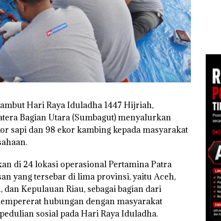
Korupsi APBDes,
Mer
Negara Rugi Rp533
Cen
an
Juta
1,6
h
 di
ah
dupkan
mbut Hari Raya Iduladha 1447 Hijriah,
atera Bagian Utara (Sumbagut) menyalurkan
or sapi dan 98 ekor kambing kepada masyarakat
sahaan.
an di 24 lokasi operasional Pertamina Patra
n yang tersebar di lima provinsi, yaitu Aceh,
, dan Kepulauan Riau, sebagai bagian dari
mempererat hubungan dengan masyarakat
pedulian sosial pada Hari Raya Iduladha.