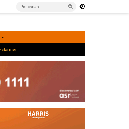
a
sclaimer