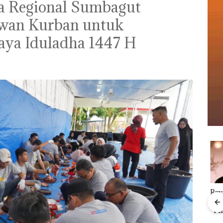
ga Regional Sumbagut
wan Kurban untuk
aya Iduladha 1447 H
Kejari Natuna
Ray
Menteri ATR Nusron
Tetapkan Kades
Kem
Wahid Sorot Skandal
Selaut Nonaktif
“Fla
Jual-Beli Kavling Laut
sebagai Tersangka
Nusa
di Batam