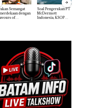
akan Semangat
‎Soal Pengerukan PT
Bukan Pidana, Pol
erdekaan dengan
McDermott
Lubuk Baja Hentik
vours of
Indonesia, KSOP
Penyelidikan Lap
ntara” di Grand
Khusus Batam
Anak Dibawa Tanp
cure Batam
Tegaskan Perizinan
Izin: Murni Sengke
tre
Ada di BP Batam
Hak Asuh!