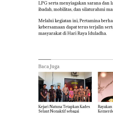
LPG serta menyiagakan sarana dan l
ibadah, mobilitas, dan silaturahmi m
Melalui kegiatan ini, Pertamina berh
kebersamaan dapat terus terjalin se
masyarakat di Hari Raya Iduladha.
Rayakan
‎Soal
Bukan
Semangat
Pengerukan
Pidana,
Kemerdekaa
PT
Polsek
n dengan
McDermott
Lubuk 
“Flavours of
Indonesia,
Hentik
Baca Juga
Nusantara”
KSOP
Penyel
di Grand
Khusus
Lapora
Mercure
Batam
Anak D
Batam
Tegaskan
Tanpa I
Centre
Perizinan
Murni
Ada di BP
Sengke
Batam
Hak As
Kejari Natuna Tetapkan Kades
Rayakan
Selaut Nonaktif sebagai
Kemerde