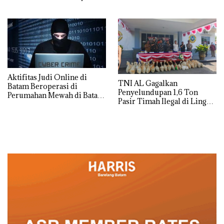
Spesial dan Diskon
Menginap 24%
Aktifitas Judi Online di
TNI AL Gagalkan
Batam Beroperasi di
Penyelundupan 1,6 Ton
Perumahan Mewah di Batam
Pasir Timah Ilegal di Lingga,
Center
Disembunyikan di Bawah
Kerambah untuk
Diselundupkan ke Malaysia