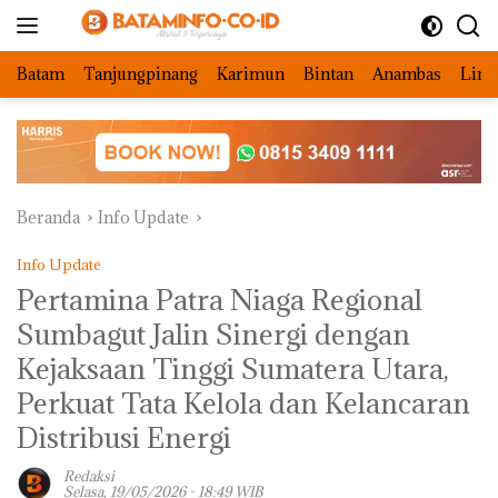
Langsung
ke
konten
Batam
Tanjungpinang
Karimun
Bintan
Anambas
Ling
Beranda
Info Update
Info Update
Pertamina Patra Niaga Regional
Sumbagut Jalin Sinergi dengan
Kejaksaan Tinggi Sumatera Utara,
Perkuat Tata Kelola dan Kelancaran
Distribusi Energi
Redaksi
Selasa, 19/05/2026 - 18:49 WIB