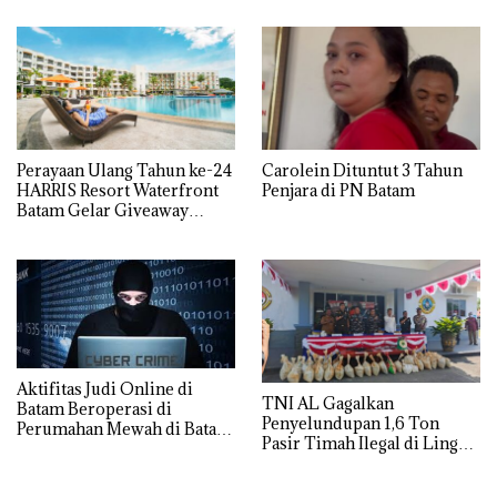
Perayaan Ulang Tahun ke-24
Carolein Dituntut 3 Tahun
HARRIS Resort Waterfront
Penjara di PN Batam
Batam Gelar Giveaway
Spesial dan Diskon
Menginap 24%
Aktifitas Judi Online di
TNI AL Gagalkan
Batam Beroperasi di
Penyelundupan 1,6 Ton
Perumahan Mewah di Batam
Pasir Timah Ilegal di Lingga,
Center
Disembunyikan di Bawah
Kerambah untuk