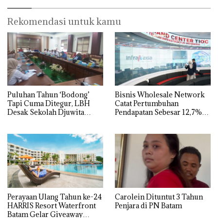
Diselundupkan ke Malaysia
Rekomendasi untuk kamu
Puluhan Tahun ‘Bodong’
Bisnis Wholesale Network
Tapi Cuma Ditegur, LBH
Catat Pertumbuhan
Desak Sekolah Djuwita
Pendapatan Sebesar 12,7%
Batam Segera Ditutup!
Secara Tahunan
Perayaan Ulang Tahun ke-24
Carolein Dituntut 3 Tahun
HARRIS Resort Waterfront
Penjara di PN Batam
Batam Gelar Giveaway