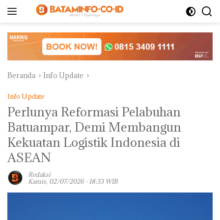
Langsung
ke
konten
Beranda
Info Update
Info Update
Perlunya Reformasi Pelabuhan
Batuampar, Demi Membangun
Kekuatan Logistik Indonesia di
ASEAN
Redaksi
Kamis, 02/07/2026 - 18:33 WIB