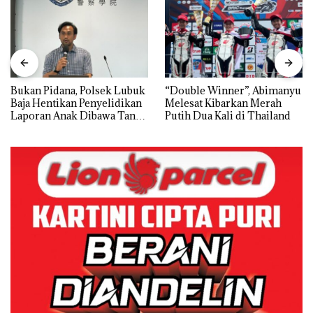
Bukan Pidana, Polsek Lubuk
“Double Winner”, Abimanyu
Baja Hentikan Penyelidikan
Melesat Kibarkan Merah
Laporan Anak Dibawa Tanpa
Putih Dua Kali di Thailand
Izin: Murni Sengketa Hak
Asuh!