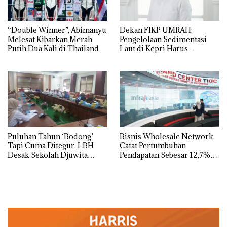
“Double Winner”, Abimanyu
Dekan FIKP UMRAH:
Melesat Kibarkan Merah
Pengelolaan Sedimentasi
Putih Dua Kali di Thailand
Laut di Kepri Harus
Dibuktikan Secara Ilmiah,
Jangan Sampai Bertentangan
dengan Konservasi
Puluhan Tahun ‘Bodong’
Bisnis Wholesale Network
Tapi Cuma Ditegur, LBH
Catat Pertumbuhan
Desak Sekolah Djuwita
Pendapatan Sebesar 12,7%
Batam Segera Ditutup!
Secara Tahunan