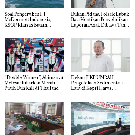
‎Soal Pengerukan PT
Bukan Pidana, Polsek Lubuk
McDermott Indonesia,
Baja Hentikan Penyelidikan
KSOP Khusus Batam
Laporan Anak Dibawa Tanpa
Tegaskan Perizinan Ada di
Izin: Murni Sengketa Hak
BP Batam
Asuh!
“Double Winner”, Abimanyu
Dekan FIKP UMRAH:
Melesat Kibarkan Merah
Pengelolaan Sedimentasi
Putih Dua Kali di Thailand
Laut di Kepri Harus
Dibuktikan Secara Ilmiah,
Jangan Sampai Bertentangan
dengan Konservasi