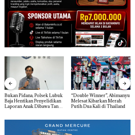
Bukan Pidana, Polsek Lubuk
“Double Winner”, Abimanyu
Baja Hentikan Penyelidikan
Melesat Kibarkan Merah
Laporan Anak Dibawa Tanpa
Putih Dua Kali di Thailand
Izin: Murni Sengketa Hak
Asuh!