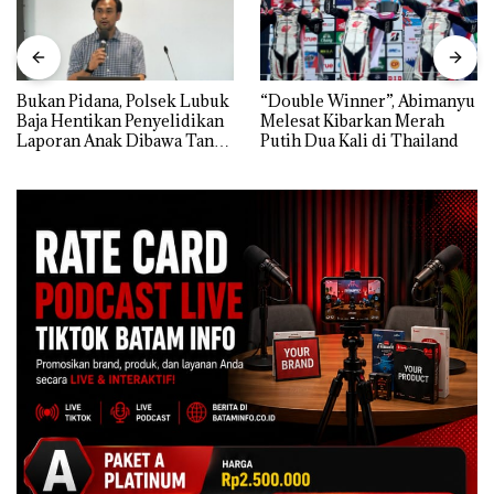
Bukan Pidana, Polsek Lubuk
“Double Winner”, Abimanyu
Baja Hentikan Penyelidikan
Melesat Kibarkan Merah
Laporan Anak Dibawa Tanpa
Putih Dua Kali di Thailand
Izin: Murni Sengketa Hak
Asuh!