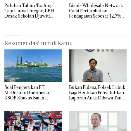
Puluhan Tahun ‘Bodong’
Bisnis Wholesale Network
Tapi Cuma Ditegur, LBH
Catat Pertumbuhan
Desak Sekolah Djuwita
Pendapatan Sebesar 12,7%
Batam Segera Ditutup!
Secara Tahunan
Rekomendasi untuk kamu
‎Soal Pengerukan PT
Bukan Pidana, Polsek Lubuk
McDermott Indonesia,
Baja Hentikan Penyelidikan
KSOP Khusus Batam
Laporan Anak Dibawa Tanpa
Tegaskan Perizinan Ada di
Izin: Murni Sengketa Hak
BP Batam
Asuh!