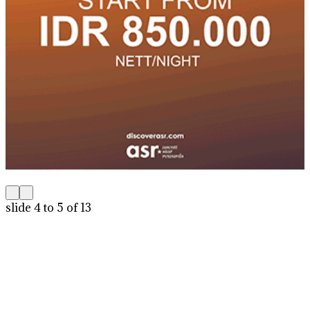
slide
4 to 5
of 13