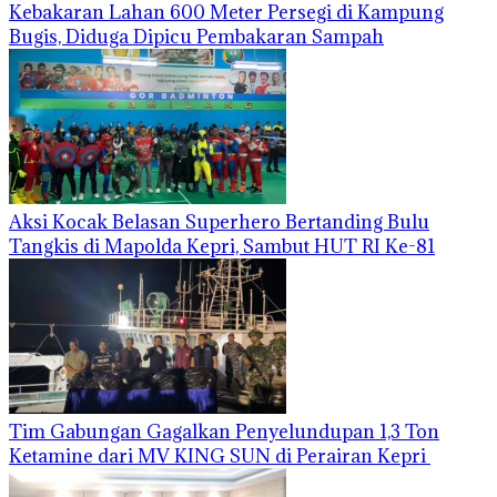
Kebakaran Lahan 600 Meter Persegi di Kampung
Bugis, Diduga Dipicu Pembakaran Sampah
Aksi Kocak Belasan Superhero Bertanding Bulu
Tangkis di Mapolda Kepri, Sambut HUT RI Ke-81
Tim Gabungan Gagalkan Penyelundupan 1,3 Ton
Ketamine dari MV KING SUN di Perairan Kepri ‎