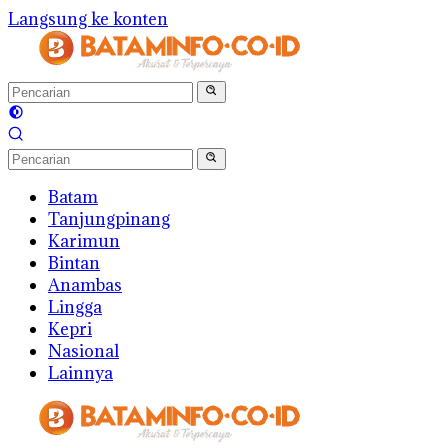
Langsung ke konten
Batam
Tanjungpinang
Karimun
Bintan
Anambas
Lingga
Kepri
Nasional
Lainnya