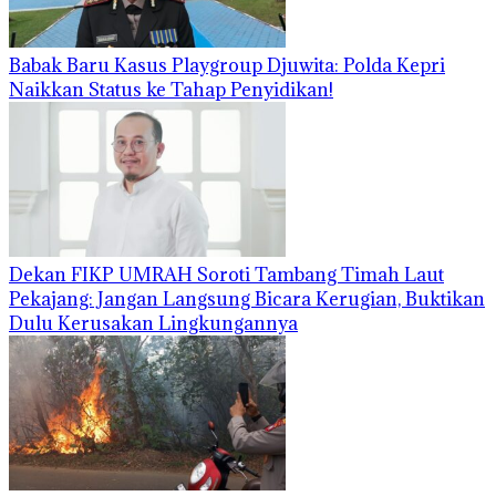
Babak Baru Kasus Playgroup Djuwita: Polda Kepri
Naikkan Status ke Tahap Penyidikan!
Dekan FIKP UMRAH Soroti Tambang Timah Laut
Pekajang: Jangan Langsung Bicara Kerugian, Buktikan
Dulu Kerusakan Lingkungannya