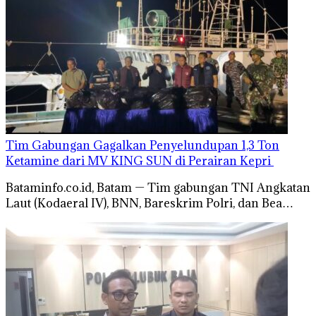
Tim Gabungan Gagalkan Penyelundupan 1,3 Ton
Ketamine dari MV KING SUN di Perairan Kepri ‎
‎​Bataminfo.co.id, Batam — Tim gabungan TNI Angkatan
Laut (Kodaeral IV), BNN, Bareskrim Polri, dan Bea…