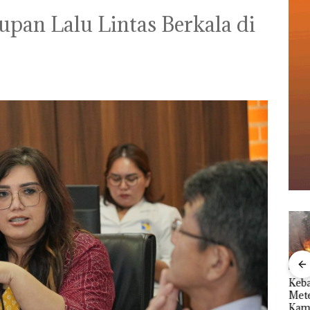
pan Lalu Lintas Berkala di
le
Perayaan Ulang
Kebakaran Lahan 600
Aksi
Tahun ke-24 HARRIS
Meter Persegi di
Sup
Resort Waterfront
Kampung Bugis,
Bert