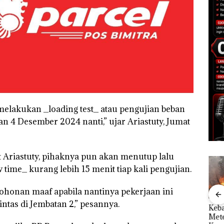
elakukan _loading test_ atau pengujian beban
an 4 Desember 2024 nanti,” ujar Ariastuty, Jumat
t Ariastuty, pihaknya pun akan menutup lalu
time_ kurang lebih 15 menit tiap kali pengujian.
onan maaf apabila nantinya pekerjaan ini
ntas di Jembatan 2,” pesannya.
Rayakan Semangat
Kebakaran Lahan 600
Aksi
Kemerdekaan dengan
Meter Persegi di
Sup