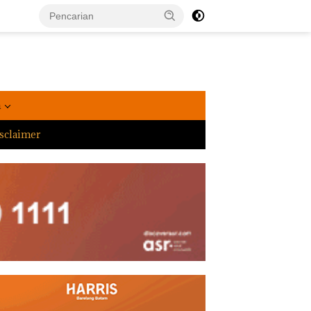
a
sclaimer