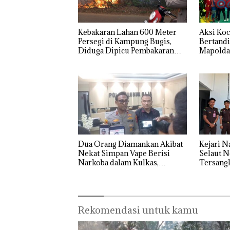
Kebakaran Lahan 600 Meter
Aksi Koc
Persegi di Kampung Bugis,
Bertandi
Diduga Dipicu Pembakaran
Mapolda
Sampah
RI Ke-81
Dua Orang Diamankan Akibat
Kejari N
Nekat Simpan Vape Berisi
Selaut N
Narkoba dalam Kulkas,
Tersang
Kapolsek: Diedarkan dengan
Negara R
Harga 2,5
Rekomendasi untuk kamu
Aksi Kocak
Tim
Dua Or
Belasan
Gabungan
Diama