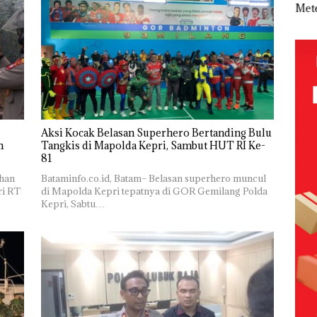
 Nekat
Tetapkan
Kemerdekaa
Meter
Sup
 Vape
Kades Selaut
n dengan
Persegi di
Ber
Nonaktif
“Flavours of
Kampung
Bulu
ba
sebagai
Nusantara”
Bugis,
di 
Tersangka
di Grand
Diduga
Kepr
Korupsi
Mercure
Dipicu
Sam
ek:
APBDes,
Batam
Pembakaran
RI K
kan
Negara Rugi
Centre
Sampah
Rp533 Juta
,5
Aksi Kocak Belasan Superhero Bertanding Bulu
n
Tangkis di Mapolda Kepri, Sambut HUT RI Ke-
81
ahan
Bataminfo.co.id, Batam– Belasan superhero muncul
ri RT
di Mapolda Kepri tepatnya di GOR Gemilang Polda
Kepri, Sabtu…