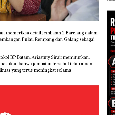
esar
Batam Gelar
Diduga Dipicu
Tang
Giveaway Spesial dan
Pembakaran Sampah
Kep
Diskon Menginap
RI K
24%
kan memeriksa detail Jembatan 2 Barelang dalam
embangan Pulau Rempang dan Galang sebagai
kol BP Batam, Ariastuty Sirait menuturkan,
mastikan bahwa jembatan tersebut tetap aman
ntas yang terus meningkat selama