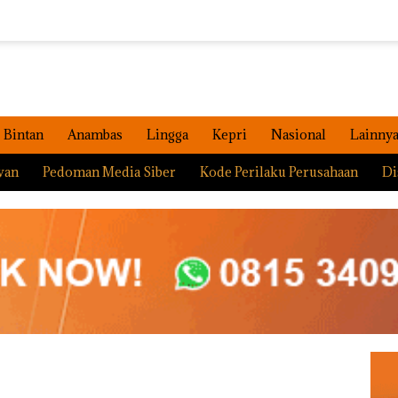
Bintan
Anambas
Lingga
Kepri
Nasional
Lainny
wan
Pedoman Media Siber
Kode Perilaku Perusahaan
Di