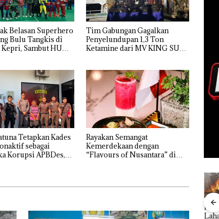
ak Belasan Superhero
Tim Gabungan Gagalkan
ng Bulu Tangkis di
Penyelundupan 1,3 Ton
 Kepri, Sambut HUT
Ketamine dari MV KING SUN
atuna Tetapkan Kades
Rayakan Semangat
onaktif sebagai
Kemerdekaan dengan
ka Korupsi APBDes,
“Flavours of Nusantara” di
ugi Rp533 Juta
Grand Mercure Batam Centre
ang
Kejari
Rayakan
Kebakaran
Aksi
nkan
Natuna
Semangat
Lahan 600
Bela