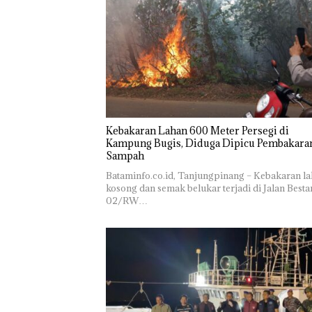
Superhero
Gagalkan
Akibat
Bertanding
Penyelundup
Simpan
Bulu Tangkis
an 1,3 Ton
Berisi
di Mapolda
Ketamine
Narko
Kepri,
dari MV
dalam
Sambut HUT
KING SUN
Kulkas,
RI Ke-81
di Perairan
Kapols
Diedar
dengan
Harga 2
Kebakaran Lahan 600 Meter Persegi di
Kampung Bugis, Diduga Dipicu Pembakara
Sampah
Bataminfo.co.id, Tanjungpinang – Kebakaran l
kosong dan semak belukar terjadi di Jalan Besta
02/RW…