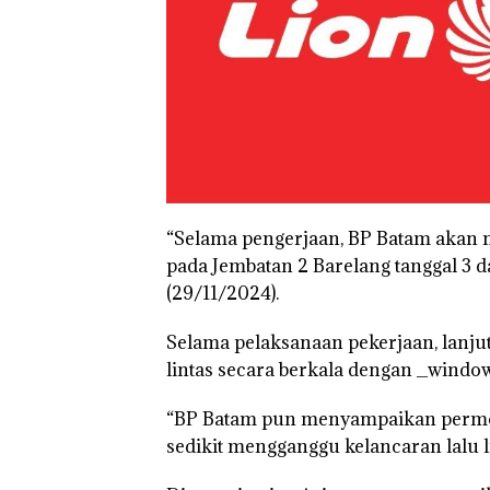
“Selama pengerjaan, BP Batam akan m
pada Jembatan 2 Barelang tanggal 3 d
(29/11/2024).
Selama pelaksanaan pekerjaan, lanju
lintas secara berkala dengan _window 
“BP Batam pun menyampaikan permoh
sedikit mengganggu kelancaran lalu li
Kejari Natuna
Tetapkan Kades