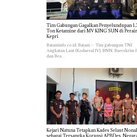
Tim Gabungan Gagalkan Penyelundupan 1,3
Ton Ketamine dari MV KING SUN di Perairan
‎​Bataminfo.co.id, Batam — Tim gabungan TNI
Angkatan Laut (Kodaeral IV), BNN, Bareskrim P
dan Bea…
Kejari Natuna Tetapkan Kades Selaut Nonak
sebagai Tersangka Korupsi APBDes, Negar