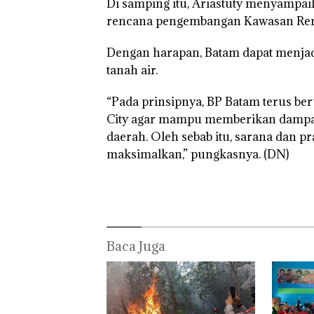
Di samping itu, Ariastuty menyampa
Selaut Nonakti
sebagai Tersan
rencana pengembangan Kawasan Remp
Korupsi APBDe
Negara Rugi Rp
Dengan harapan, Batam dapat menjadi 
Juta
tanah air.
“Pada prinsipnya, BP Batam terus b
City agar mampu memberikan dampa
daerah. Oleh sebab itu, sarana dan
maksimalkan,” pungkasnya. (DN)
Baca Juga