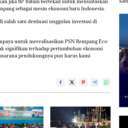
ikan jika BP Batam bertekad untuk menuntaskan
f
“Flavours of
Kampung Bugis,
Bert
gka
Nusantara” di Grand
Diduga Dipicu
Tang
ang sebagai mesin ekonomi baru Indonesia.
s,
Mercure Batam
Pembakaran Sampah
Kep
533
Centre
RI K
salah satu destinasi unggulan investasi di
erupaya untuk merealisasikan PSN Rempang Eco-
k signifikan terhadap pertumbuhan ekonomi
 prasarana pendukungnya pun harus kami