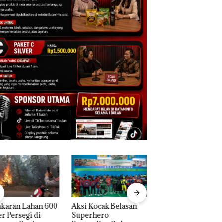
 Kocak Belasan
Tim Gabungan
Dua Orang
erhero
Gagalkan
Diamankan Akibat