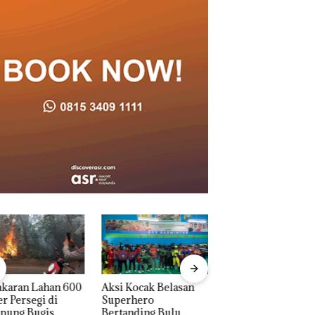
 Kocak Belasan
Tim Gabungan
Dua Orang
erhero
Gagalkan
Diamankan Akibat
anding Bulu
Penyelundupan 1,3
Nekat Simpan Vap