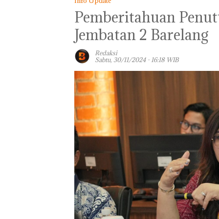
Info Update
Pemberitahuan Penutu
Jembatan 2 Barelang
Redaksi
Sabtu, 30/11/2024 - 16:18 WIB
Bisnis Wholesa
Network Catat
Pertumbuhan