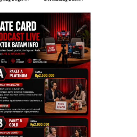
kis di Mapolda
Ton Ketamine dari
Berisi Narkoba da
ri, Sambut HUT
MV KING SUN di
Kulkas, Kapolsek:
e-81
Diedarkan dengan
Harga 2,5