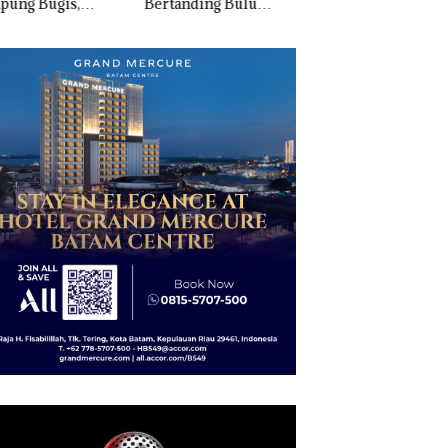
anding Bulu
Penyelundupan 1,3
Nekat Simpan Vap
kis di Mapolda
Ton Ketamine dari
Berisi Narkoba da
ri, Sambut HUT
MV KING SUN di
Kulkas, Kapolsek:
e-81
Diedarkan dengan
Harga 2,5