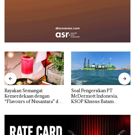
Rayakan Semangat
‎Soal Pengerukan PT
Kemerdekaan dengan
McDermott Indonesia,
“Flavours of Nusantara” di
KSOP Khusus Batam
Grand Mercure Batam
Tegaskan Perizinan Ada di
Centre
BP Batam