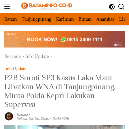
Langsung
ke
konten
Batam
Tanjungpinang
Karimun
Bintan
Anambas
Ling
Beranda
Info Update
Info Update
P2B Soroti SP3 Kasus Laka Maut
Libatkan WNA di Tanjungpinang,
Minta Polda Kepri Lakukan
Supervisi
Redaksi
Selasa, 02/06/2026 - 10:43 WIB