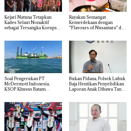
Kejari Natuna Tetapkan
Rayakan Semangat
Kades Selaut Nonaktif
Kemerdekaan dengan
sebagai Tersangka Korupsi
“Flavours of Nusantara” di
APBDes, Negara Rugi Rp533
Grand Mercure Batam
Juta
Centre
‎Soal Pengerukan PT
Bukan Pidana, Polsek Lubuk
McDermott Indonesia,
Baja Hentikan Penyelidikan
KSOP Khusus Batam
Laporan Anak Dibawa Tanpa
Tegaskan Perizinan Ada di
Izin: Murni Sengketa Hak
BP Batam
Asuh!