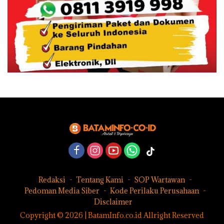
Redaksi
Tentang Kami
SOP Wartawan
Pedoman Media Siber
Kode Perilaku Perusahaan
Disclaimer
Copyright © 2026 | BatamInfo.co.id Allright Reserved