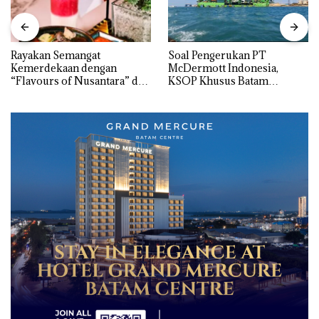
Rayakan Semangat
‎Soal Pengerukan PT
Kemerdekaan dengan
McDermott Indonesia,
“Flavours of Nusantara” di
KSOP Khusus Batam
Grand Mercure Batam
Tegaskan Perizinan Ada di
Centre
BP Batam