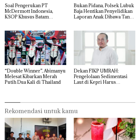
‎Soal Pengerukan PT
Bukan Pidana, Polsek Lubuk
McDermott Indonesia,
Baja Hentikan Penyelidikan
KSOP Khusus Batam
Laporan Anak Dibawa Tanpa
Tegaskan Perizinan Ada di
Izin: Murni Sengketa Hak
BP Batam
Asuh!
“Double Winner”, Abimanyu
Dekan FIKP UMRAH:
Melesat Kibarkan Merah
Pengelolaan Sedimentasi
Putih Dua Kali di Thailand
Laut di Kepri Harus
Dibuktikan Secara Ilmiah,
Jangan Sampai Bertentangan
dengan Konservasi
Rekomendasi untuk kamu