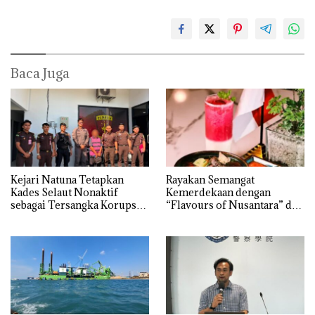
Baca Juga
Kejari Natuna Tetapkan
Rayakan Semangat
Kades Selaut Nonaktif
Kemerdekaan dengan
sebagai Tersangka Korupsi
“Flavours of Nusantara” di
APBDes, Negara Rugi Rp533
Grand Mercure Batam
Juta
Centre