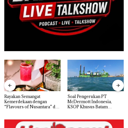
Rayakan Semangat
‎Soal Pengerukan PT
Kemerdekaan dengan
McDermott Indonesia,
“Flavours of Nusantara” di
KSOP Khusus Batam
Grand Mercure Batam
Tegaskan Perizinan Ada di
Centre
BP Batam