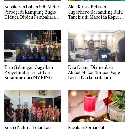
Kebakaran Lahan 600 Meter
Aksi Kocak Belasan
Persegi di Kampung Bugis,
Superhero Bertanding Bulu
Diduga Dipicu Pembakaran
Tangkis di Mapolda Kepri,
Sampah
Sambut HUT RI Ke-81
Tim Gabungan Gagalkan
Dua Orang Diamankan
Penyelundupan 1,3 Ton
Akibat Nekat Simpan Vape
Ketamine dari MV KING
Berisi Narkoba dalam
Kulkas, Kapolsek: Diedarkan
dengan Harga 2,5
Kejari Natuna Tetapkan
Rayakan Semangat