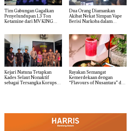
Tim Gabungan Gagalkan
Dua Orang Diamankan
Penyelundupan 1,3 Ton
Akibat Nekat Simpan Vape
Ketamine dari MV KING
Berisi Narkoba dalam
Kulkas, Kapolsek: Diedarkan
dengan Harga 2,5
Kejari Natuna Tetapkan
Rayakan Semangat
Kades Selaut Nonaktif
Kemerdekaan dengan
sebagai Tersangka Korupsi
“Flavours of Nusantara” di
APBDes, Negara Rugi Rp533
Grand Mercure Batam
Juta
Centre