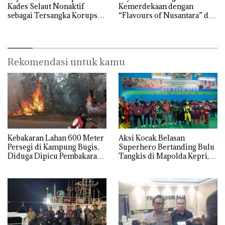
Kades Selaut Nonaktif
Kemerdekaan dengan
sebagai Tersangka Korupsi
“Flavours of Nusantara” di
APBDes, Negara Rugi Rp533
Grand Mercure Batam
Juta
Centre
Rekomendasi untuk kamu
Kebakaran Lahan 600 Meter
Aksi Kocak Belasan
Persegi di Kampung Bugis,
Superhero Bertanding Bulu
Diduga Dipicu Pembakaran
Tangkis di Mapolda Kepri,
Sampah
Sambut HUT RI Ke-81