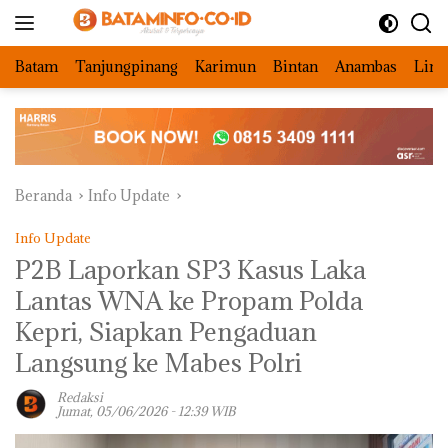
Langsung
ke
konten
Batam
Tanjungpinang
Karimun
Bintan
Anambas
Ling
Beranda
Info Update
Info Update
P2B Laporkan SP3 Kasus Laka
Lantas WNA ke Propam Polda
Kepri, Siapkan Pengaduan
Langsung ke Mabes Polri
Redaksi
Jumat, 05/06/2026 - 12:39 WIB