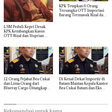
KPK Tetapkan 6 Orang
Tersangka OTT Importasi
Barang Termasuk Rizal dan
Sisprian Subiaksono
LSM Peduli Kepri Desak
KPK Kembangkan Kasus
OTT Rizal dan Sisprian
Hingga Ke Batam
12 Orang Pejabat Bea Cukai
Di Kenal Dekat Importir di
dan Lima Orang dari
Batam Mantan Kepala Kantor
Blueray Cargo Ditangkap
Bea Cukai Batam dan Eks
saat OTT Pejabat Bea Cukai
Kabid P2 Bea Cukai Batam di
OTT KPK
Rekomendasi untuk kamu