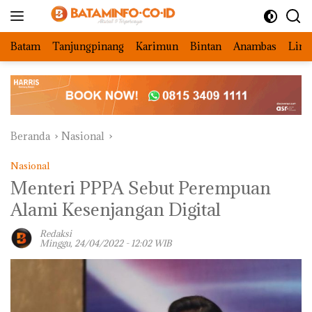
Langsung
ke
konten
Batam
Tanjungpinang
Karimun
Bintan
Anambas
Ling
Beranda
Nasional
Nasional
Menteri PPPA Sebut Perempuan
Alami Kesenjangan Digital
Redaksi
Minggu, 24/04/2022 - 12:02 WIB