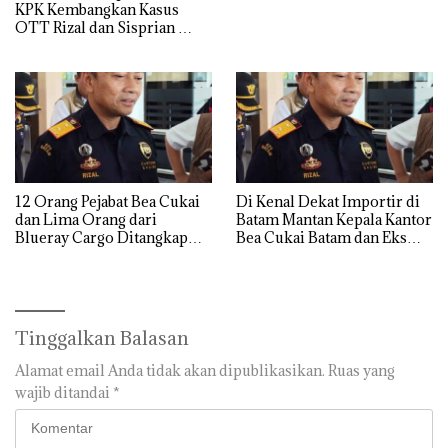
KPK Kembangkan Kasus
OTT Rizal dan Sisprian
Hingga Ke Batam
12 Orang Pejabat Bea Cukai
Di Kenal Dekat Importir di
dan Lima Orang dari
Batam Mantan Kepala Kantor
Blueray Cargo Ditangkap
Bea Cukai Batam dan Eks
saat OTT Pejabat Bea Cukai
Kabid P2 Bea Cukai Batam di
OTT KPK
Tinggalkan Balasan
Alamat email Anda tidak akan dipublikasikan.
Ruas yang
wajib ditandai
*