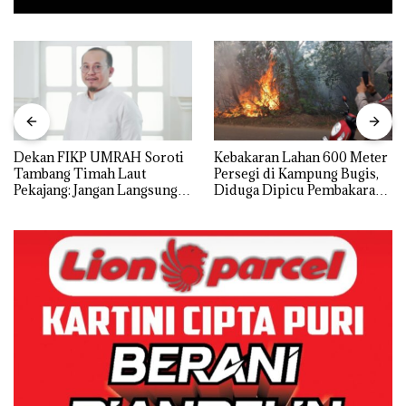
Dekan FIKP UMRAH Soroti
Kebakaran Lahan 600 Meter
Tambang Timah Laut
Persegi di Kampung Bugis,
Pekajang: Jangan Langsung
Diduga Dipicu Pembakaran
Bicara Kerugian, Buktikan
Sampah
Dulu Kerusakan
Lingkungannya