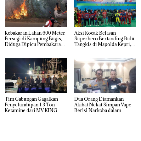
Kebakaran Lahan 600 Meter
Aksi Kocak Belasan
Persegi di Kampung Bugis,
Superhero Bertanding Bulu
Diduga Dipicu Pembakaran
Tangkis di Mapolda Kepri,
Sampah
Sambut HUT RI Ke-81
Tim Gabungan Gagalkan
Dua Orang Diamankan
Penyelundupan 1,3 Ton
Akibat Nekat Simpan Vape
Ketamine dari MV KING
Berisi Narkoba dalam
Kulkas, Kapolsek: Diedarkan
dengan Harga 2,5