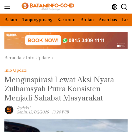
Langsung
ke
konten
Batam
Tanjungpinang
Karimun
Bintan
Anambas
Ling
Beranda
Info Update
Info Update
Menginspirasi Lewat Aksi Nyata
Zulhamsyah Putra Konsisten
Menjadi Sahabat Masyarakat
Redaksi
Senin, 15/06/2026 - 13:24 WIB