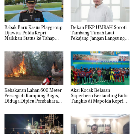
Babak Baru Kasus Playgroup
Dekan FIKP UMRAH Soroti
Djuwita: Polda Kepri
Tambang Timah Laut
Naikkan Status ke Tahap
Pekajang: Jangan Langsung
Penyidikan!
Bicara Kerugian, Buktikan
Dulu Kerusakan
Lingkungannya
Kebakaran Lahan 600 Meter
Aksi Kocak Belasan
Persegi di Kampung Bugis,
Superhero Bertanding Bulu
Diduga Dipicu Pembakaran
Tangkis di Mapolda Kepri,
Sampah
Sambut HUT RI Ke-81