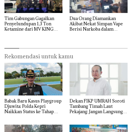
Tim Gabungan Gagalkan
Dua Orang Diamankan
Penyelundupan 1,3 Ton
Akibat Nekat Simpan Vape
Ketamine dari MV KING
Berisi Narkoba dalam
Kulkas, Kapolsek: Diedarkan
dengan Harga 2,5
Rekomendasi untuk kamu
Babak Baru Kasus Playgroup
Dekan FIKP UMRAH Soroti
Djuwita: Polda Kepri
Tambang Timah Laut
Naikkan Status ke Tahap
Pekajang: Jangan Langsung
Penyidikan!
Bicara Kerugian, Buktikan
Dulu Kerusakan
Lingkungannya