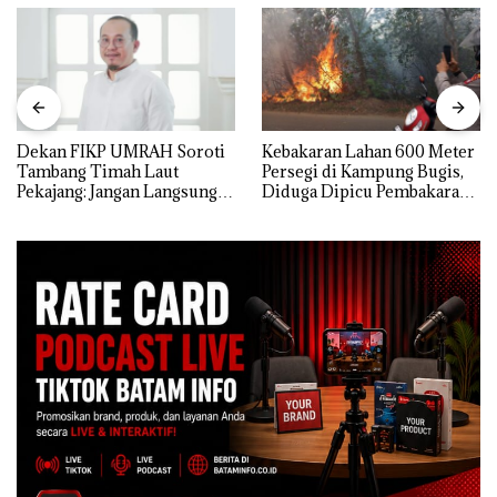
Dekan FIKP UMRAH Soroti
Kebakaran Lahan 600 Meter
Tambang Timah Laut
Persegi di Kampung Bugis,
Pekajang: Jangan Langsung
Diduga Dipicu Pembakaran
Bicara Kerugian, Buktikan
Sampah
Dulu Kerusakan
Lingkungannya