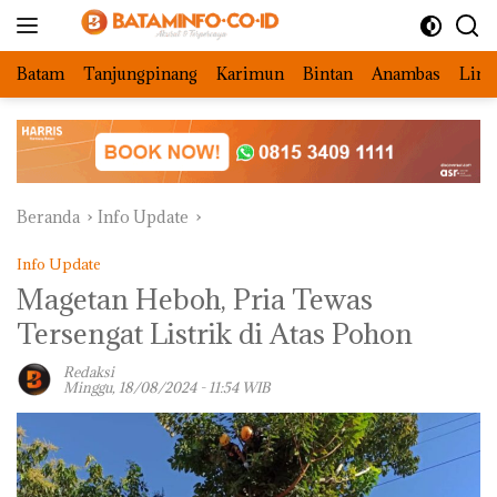
Langsung
ke
konten
Batam
Tanjungpinang
Karimun
Bintan
Anambas
Ling
Beranda
Info Update
Info Update
Magetan Heboh, Pria Tewas
Tersengat Listrik di Atas Pohon
Redaksi
Minggu, 18/08/2024 - 11:54 WIB