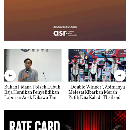
Bukan Pidana, Polsek Lubuk
“Double Winner”, Abimanyu
Baja Hentikan Penyelidikan
Melesat Kibarkan Merah
Laporan Anak Dibawa Tanpa
Putih Dua Kali di Thailand
Izin: Murni Sengketa Hak
Asuh!