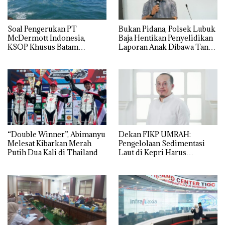
‎Soal Pengerukan PT
Bukan Pidana, Polsek Lubuk
McDermott Indonesia,
Baja Hentikan Penyelidikan
KSOP Khusus Batam
Laporan Anak Dibawa Tanpa
Tegaskan Perizinan Ada di
Izin: Murni Sengketa Hak
BP Batam
Asuh!
“Double Winner”, Abimanyu
Dekan FIKP UMRAH:
Melesat Kibarkan Merah
Pengelolaan Sedimentasi
Putih Dua Kali di Thailand
Laut di Kepri Harus
Dibuktikan Secara Ilmiah,
Jangan Sampai Bertentangan
dengan Konservasi