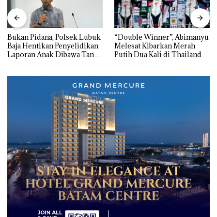
Bukan Pidana, Polsek Lubuk
“Double Winner”, Abimanyu
Baja Hentikan Penyelidikan
Melesat Kibarkan Merah
Laporan Anak Dibawa Tanpa
Putih Dua Kali di Thailand
Izin: Murni Sengketa Hak
Asuh!