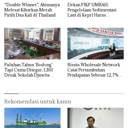
“Double Winner”, Abimanyu
Dekan FIKP UMRAH:
Melesat Kibarkan Merah
Pengelolaan Sedimentasi
Putih Dua Kali di Thailand
Laut di Kepri Harus
Dibuktikan Secara Ilmiah,
Jangan Sampai Bertentangan
dengan Konservasi
Puluhan Tahun ‘Bodong’
Bisnis Wholesale Network
Tapi Cuma Ditegur, LBH
Catat Pertumbuhan
Desak Sekolah Djuwita
Pendapatan Sebesar 12,7%
Batam Segera Ditutup!
Secara Tahunan
Rekomendasi untuk kamu