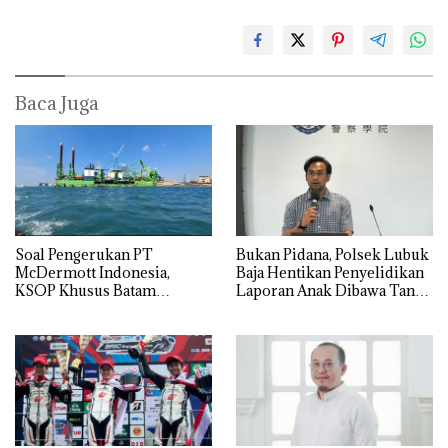
Baca Juga
‎Soal Pengerukan PT
Bukan Pidana, Polsek Lubuk
McDermott Indonesia,
Baja Hentikan Penyelidikan
KSOP Khusus Batam
Laporan Anak Dibawa Tanpa
Tegaskan Perizinan Ada di
Izin: Murni Sengketa Hak
BP Batam
Asuh!