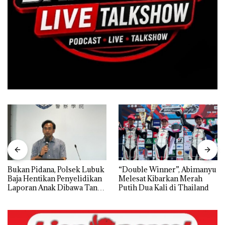
Bukan Pidana, Polsek Lubuk
“Double Winner”, Abimanyu
Baja Hentikan Penyelidikan
Melesat Kibarkan Merah
Laporan Anak Dibawa Tanpa
Putih Dua Kali di Thailand
Izin: Murni Sengketa Hak
Asuh!