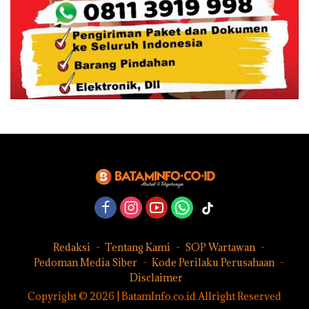
Redaksi
Tentang Kami
SOP Wartawan
Pedoman Media Siber
Kode Perilaku Perusahaan
Disclaimer
Copyright © 2026 | BatamInfo.co.id Allright Reserved