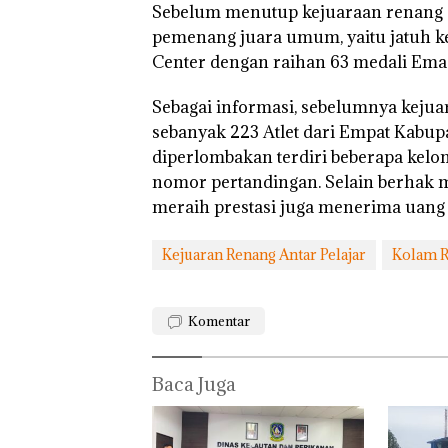
Sebelum menutup kejuaraan renang 
pemenang juara umum, yaitu jatuh
Center dengan raihan 63 medali Emas
Sebagai informasi, sebelumnya kejuar
sebanyak 223 Atlet dari Empat Kabupat
diperlombakan terdiri beberapa kelo
nomor pertandingan. Selain berhak men
meraih prestasi juga menerima uang pe
Kejuaran Renang Antar Pelajar
Kolam R
Komentar
Baca Juga
Rayakan
‎Soal
Bukan
Semangat
Pengerukan
Pidana,