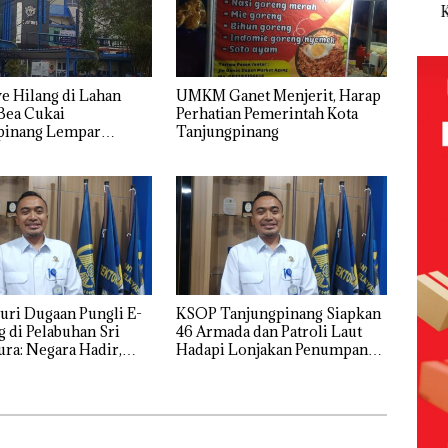
Abimanyu
Pengelolaan
Tetapkan
Kem
Baja
Melesat
Sedimentasi
Kades Selaut
n d
an
Kibarkan
Laut di Kepri
Nonaktif
“Fla
idikan
Merah Putih
Harus
sebagai
Nus
n
Dua Kali di
Dibuktikan
Tersangka
di G
e Hilang di Lahan
UMKM Ganet Menjerit, Harap
ibawa
Thailand
Secara
Korupsi
Mer
Bea Cukai
Perhatian Pemerintah Kota
zin:
Ilmiah,
APBDes,
Bat
pinang Lempar
Tanjungpinang
Jangan
Negara Rugi
Cen
ke PU Kepri
ta
Sampai
Rp533 Juta
uh!
Bertentangan
dengan
Konservasi
ri Dugaan Pungli E-
KSOP Tanjungpinang Siapkan
g di Pelabuhan Sri
46 Armada dan Patroli Laut
ura: Negara Hadir,
Hadapi Lonjakan Penumpang
wat Zoom?
Nataru