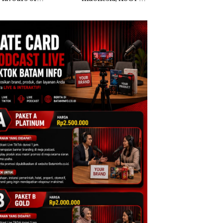
ntara” di Grand
Khusus Batam
Anak Dibawa Tanp
cure Batam
Tegaskan Perizinan
Izin: Murni Sengke
tre
Ada di BP Batam
Hak Asuh!