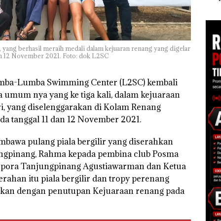
di Batam
sebagai Tersangka
Nusa
 di
Korupsi APBDes,
Mer
ah
Negara Rugi Rp533
Cen
dupkan
Juta
 yang berhasil meraih medali dalam kejuaran renang yang digelar
an 12 November 2021. Foto: dok L2SC
mba-Lumba Swimming Center (L2SC) kembali
 umum nya yang ke tiga kali, dalam kejuaraan
ri, yang diselenggarakan di Kolam Renang
da tanggal 11 dan 12 November 2021.
mbawa pulang piala bergilir yang diserahkan
ungpinang, Rahma kepada pembina club Posma
ispora Tanjungpinang Agustiawarman dan Ketua
rahan itu piala bergilir dan tropy perenang
jalankan dengan penutupan Kejuaraan renang pada