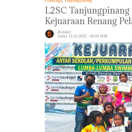
Olahraga
,
Tanjungpinang
L2SC Tanjungpinang 
Kejuaraan Renang Pela
Redaksi
Sabtu, 13/11/2021 - 18:02 WIB
TNI AL Gagalk
Penyelundupan 
Ton Pasir Tima