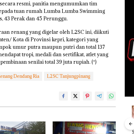
secara resmi, panitia mengumumkan tim
 kepada tuan rumah Lumba Lumba Swimming
, 43 Perak dan 45 Perunggu.
aan renang yang digelar oleh L2SC ini, diikuti
en/ Kota di Provinsi kepri, kategori yang
mpok umur putra maupun putri dan total 137
dapat tropi, medali dan sertifikat, atlet yang
mbinaan senilai total 39 juta rupiah. (*)
enang Dendang Ria
L2SC Tanjungpinang
“Double
Dekan FIKP
Kejari
Ray
Winner”,
UMRAH:
Natuna
Sem