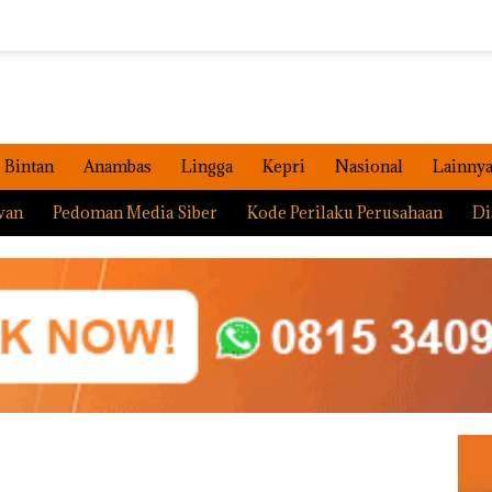
Bintan
Anambas
Lingga
Kepri
Nasional
Lainny
wan
Pedoman Media Siber
Kode Perilaku Perusahaan
Di