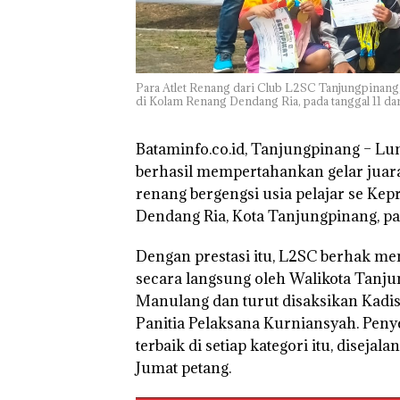
Ilegal di Lingga,
Disembunyikan
Bawah Keramb
untuk Diselun
ke Malaysia
Para Atlet Renang dari Club L2SC Tanjungpinang,
di Kolam Renang Dendang Ria, pada tanggal 11 d
Bataminfo.co.id, Tanjungpinang
– Lu
berhasil mempertahankan gelar juara
renang bergengsi usia pelajar se Kep
Dendang Ria, Kota Tanjungpinang, pa
Dengan prestasi itu, L2SC berhak me
secara langsung oleh Walikota Tanj
Manulang dan turut disaksikan Kad
Panitia Pelaksana Kurniansyah. Penye
terbaik di setiap kategori itu, dise
Jumat petang.