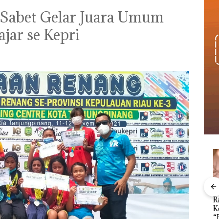
Sabet Gelar Juara Umum
jar se Kepri
an
Menteri ATR Nusron
Kejari Natuna
Ray
1,6
Wahid Sorot Skandal
Tetapkan Kades
Kem
h
Jual-Beli Kavling Laut
Selaut Nonaktif
“Fla