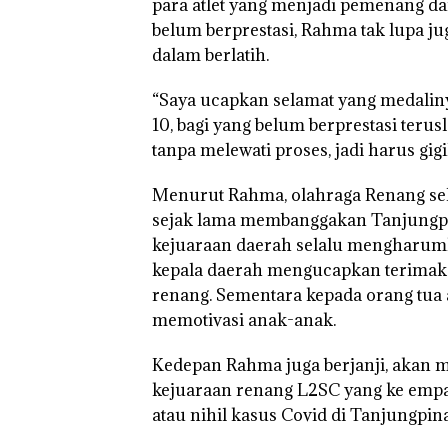
para atlet yang menjadi pemenang dan
Kibarkan Merah
Dua Kali di Tha
belum berprestasi, Rahma tak lupa ju
dalam berlatih.
“Saya ucapkan selamat yang medalinya
10, bagi yang belum berprestasi terus
tanpa melewati proses, jadi harus gig
Menurut Rahma, olahraga Renang se
sejak lama membanggakan Tanjungpin
kejuaraan daerah selalu mengharumka
kepala daerah mengucapkan terimaka
renang. Sementara kepada orang tua a
memotivasi anak-anak.
Kedepan Rahma juga berjanji, akan
kejuaraan renang L2SC yang ke empa
atau nihil kasus Covid di Tanjungpin