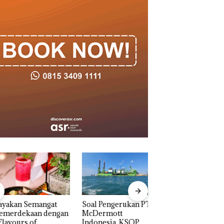
akan Semangat
‎Soal Pengerukan PT
Bukan Pidana, Pol
erdekaan dengan
McDermott
Lubuk Baja Hentik
vours of
Indonesia, KSOP
Penyelidikan Lap