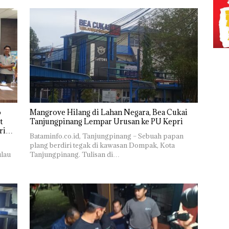
o
Mangrove Hilang di Lahan Negara, Bea Cukai
t
Tanjungpinang Lempar Urusan ke PU Kepri
ri
Bataminfo.co.id, Tanjungpinang – Sebuah papan
plang berdiri tegak di kawasan Dompak, Kota
ulau
Tanjungpinang. Tulisan di…