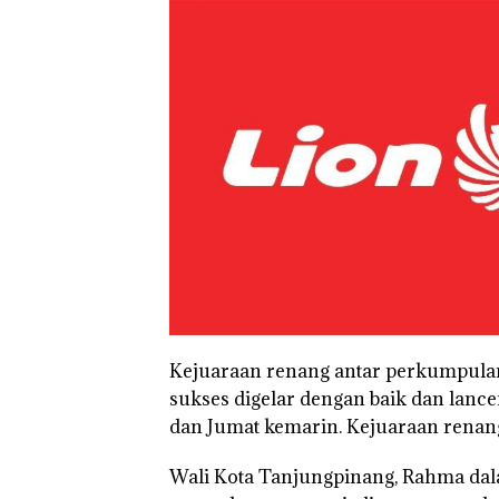
Kejuaraan renang antar perkumpulan 
sukses digelar dengan baik dan lance
dan Jumat kemarin. Kejuaraan renang 
“Double Winner
Wali Kota Tanjungpinang, Rahma da
Abimanyu Mele