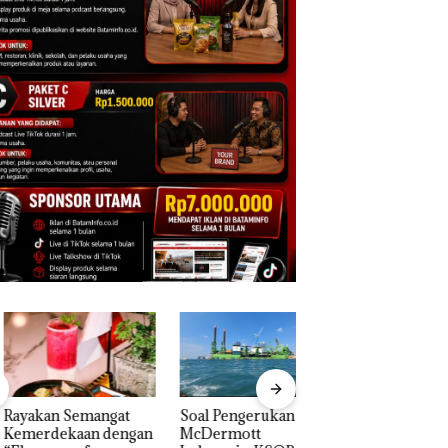
akan Semangat
‎Soal Pengerukan PT
Bukan Pidana, Pol
erdekaan dengan
McDermott
Lubuk Baja Hentik