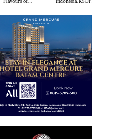
vours of
Indonesia, KSOP
Penyelidikan Lap
ntara” di Grand
Khusus Batam
Anak Dibawa Tanp
cure Batam
Tegaskan Perizinan
Izin: Murni Sengke
tre
Ada di BP Batam
Hak Asuh!