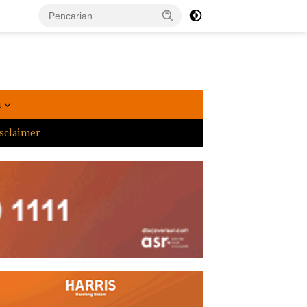
a
sclaimer