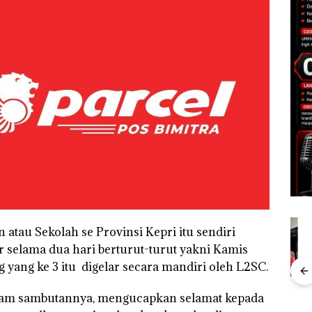
atau Sekolah se Provinsi Kepri itu sendiri
r selama dua hari berturut-turut yakni Kamis
yang ke 3 itu digelar secara mandiri oleh L2SC.
”,
Dekan FIKP UMRAH:
Kejari Natuna
Ray
lam sambutannya, mengucapkan selamat kepada
sat
Pengelolaan
Tetapkan Kades
Kem