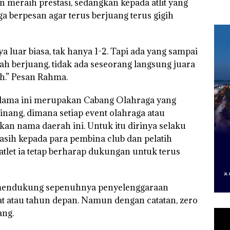
 meraih prestasi, sedangkan kepada atlit yang
 Putih
Sedimentasi Laut di
Selaut Nonaktif
“Fla
iland
Kepri Harus
sebagai Tersangka
Nusa
ga berpesan agar terus berjuang terus gigih
Dibuktikan Secara
Korupsi APBDes,
Mer
Ilmiah, Jangan Sampai
Negara Rugi Rp533
Cen
Bertentangan dengan
Juta
Konservasi
 luar biasa, tak hanya 1-2. Tapi ada yang sampai
lah berjuang, tidak ada seseorang langsung juara
ih.” Pesan Rahma.
lama ini merupakan Cabang Olahraga yang
ang, dimana setiap event olahraga atau
n nama daerah ini. Untuk itu dirinya selaku
sih kepada para pembina club dan pelatih
tlet ia tetap berharap dukungan untuk terus
 mendukung sepenuhnya penyelenggaraan
t atau tahun depan. Namun dengan catatan, zero
ang.