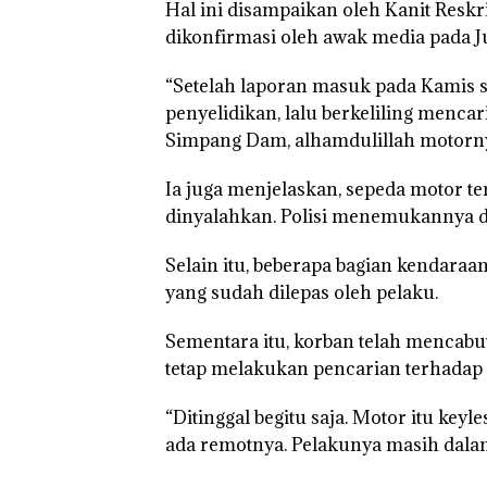
Hal ini disampaikan oleh Kanit Reskr
dikonfirmasi oleh awak media pada Ju
“Setelah laporan masuk pada Kamis s
penyelidikan, lalu berkeliling menca
Simpang Dam, alhamdulillah motornya
Ia juga menjelaskan, sepeda motor ter
dinyalahkan. Polisi menemukannya 
Selain itu, beberapa bagian kendaraan
yang sudah dilepas oleh pelaku.
Sementara itu, korban telah mencabut
tetap melakukan pencarian terhadap 
“Ditinggal begitu saja. Motor itu keyle
ada remotnya. Pelakunya masih dalam 
Aksi Kocak
Tim
Dua Or
Belasan
Gabungan
Diama