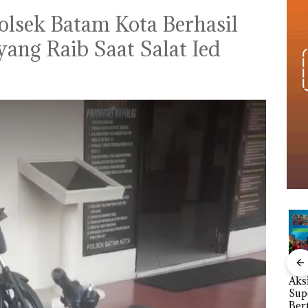
olsek Batam Kota Berhasil
ang Raib Saat Salat Ied
le
Perayaan Ulang
Kebakaran Lahan 600
Aksi
Tahun ke-24 HARRIS
Meter Persegi di
Sup
Resort Waterfront
Kampung Bugis,
Bert