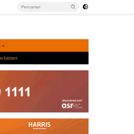
a
sclaimer