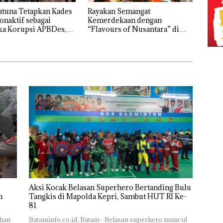
atuna Tetapkan Kades
Rayakan Semangat
onaktif sebagai
Kemerdekaan dengan
ka Korupsi APBDes,
“Flavours of Nusantara” di
ugi Rp533 Juta
Grand Mercure Batam Centre
Aksi Kocak Belasan Superhero Bertanding Bulu
n
Tangkis di Mapolda Kepri, Sambut HUT RI Ke-
81
ahan
Bataminfo.co.id, Batam– Belasan superhero muncul