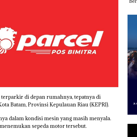
f
“Flavours of
Kampung Bugis,
Bert
gka
Nusantara” di Grand
Diduga Dipicu
Tang
s,
Mercure Batam
Pembakaran Sampah
Kep
533
Centre
RI K
h terparkir di depan rumahnya, tepatnya di
Kota Batam, Provinsi Kepulauan Riau (KEPRI).
nya dalam kondisi mesin yang masih menyala.
il menemukan sepeda motor tersebut.