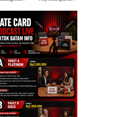
kis di Mapolda
Ton Ketamine dari
Berisi Narkoba da
ri, Sambut HUT
MV KING SUN di
Kulkas, Kapolsek:
e-81
Diedarkan dengan
Harga 2,5