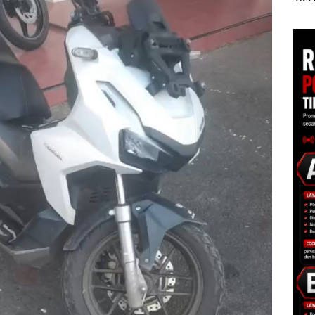
esar
Batam Gelar
Diduga Dipicu
Tang
Giveaway Spesial dan
Pembakaran Sampah
Kep
Diskon Menginap
RI K
24%