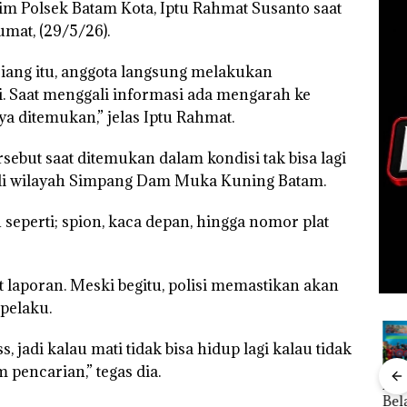
im Polsek Batam Kota, Iptu Rahmat Susanto saat
mat, (29/5/26).
iang itu, anggota langsung melakukan
ri. Saat menggali informasi ada mengarah ke
 ditemukan,” jelas Iptu Rahmat.
sebut saat ditemukan dalam kondisi tak bisa lagi
di wilayah Simpang Dam Muka Kuning Batam.
 seperti; spion, kaca depan, hingga nomor plat
 laporan. Meski begitu, polisi memastikan akan
pelaku.
ss, jadi kalau mati tidak bisa hidup lagi kalau tidak
pencarian,” tegas dia.
ang
Kejari
Rayakan
Kebakaran
Aksi
nkan
Natuna
Semangat
Lahan 600
Bela