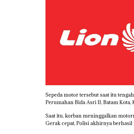
Selaut Nonakti
sebagai Tersan
Korupsi APBDe
Negara Rugi Rp
Juta
Sepeda motor tersebut saat itu tenga
Perumahan Bida Asri II, Batam Kota, 
Saat itu, korban meninggalkan motor
Gerak cepat, Polisi akhirnya berhas