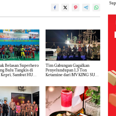
 Nekat
Tetapkan
Kemerdekaa
Meter
Sup
 Vape
Kades Selaut
n dengan
Persegi di
Ber
Nonaktif
“Flavours of
Kampung
Bulu
ba
sebagai
Nusantara”
Bugis,
di 
Tersangka
di Grand
Diduga
Kepr
Korupsi
Mercure
Dipicu
Sam
ek:
APBDes,
Batam
Pembakaran
RI K
kan
Negara Rugi
Centre
Sampah
Rp533 Juta
,5
ak Belasan Superhero
Tim Gabungan Gagalkan
ng Bulu Tangkis di
Penyelundupan 1,3 Ton
 Kepri, Sambut HUT
Ketamine dari MV KING SUN