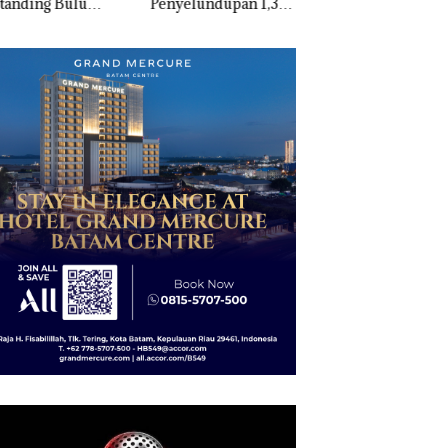
anding Bulu
Penyelundupan 1,3
Nekat Simpan Vap
kis di Mapolda
Ton Ketamine dari
Berisi Narkoba da
ri, Sambut HUT
MV KING SUN di
Kulkas, Kapolsek:
e-81
Diedarkan dengan
Harga 2,5