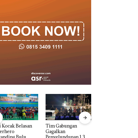
 Kocak Belasan
Tim Gabungan
Dua Orang
erhero
Gagalkan
Diamankan Akibat
anding Bulu
Penyelundupan 1,3
Nekat Simpan Vap