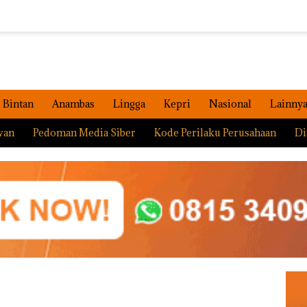
Bintan
Anambas
Lingga
Kepri
Nasional
Lainny
wan
Pedoman Media Siber
Kode Perilaku Perusahaan
Di