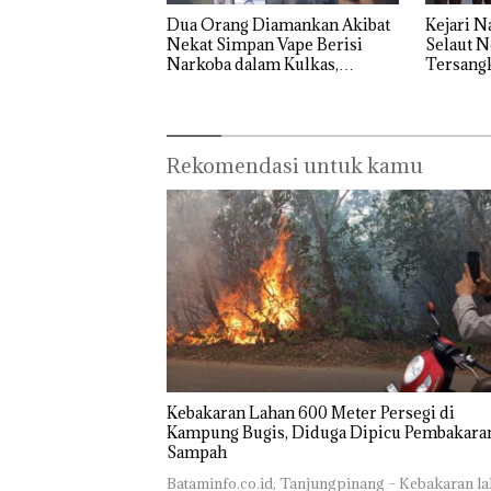
Dua Orang Diamankan Akibat
Kejari N
Nekat Simpan Vape Berisi
Selaut N
Narkoba dalam Kulkas,
Tersang
Kapolsek: Diedarkan dengan
Negara R
Harga 2,5
Rekomendasi untuk kamu
Kebakaran Lahan 600 Meter Persegi di
Kampung Bugis, Diduga Dipicu Pembakara
Sampah
Bataminfo.co.id, Tanjungpinang – Kebakaran l