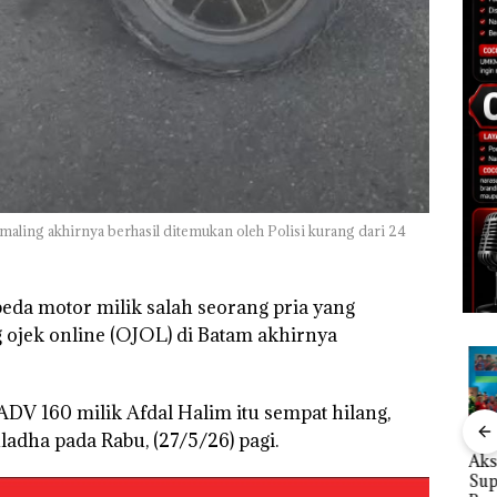
maling akhirnya berhasil ditemukan oleh Polisi kurang dari 24
peda motor milik salah seorang pria yang
ojek online (OJOL) di Batam akhirnya
DV 160 milik Afdal Halim itu sempat hilang,
uladha pada Rabu, (27/5/26) pagi.
Rayakan Semangat
Kebakaran Lahan 600
Aksi
Kemerdekaan dengan
Meter Persegi di
Sup