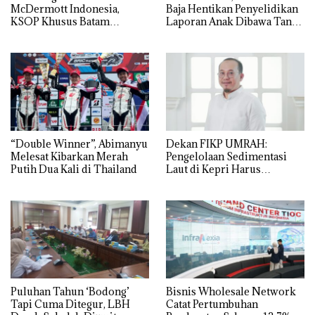
McDermott Indonesia,
Baja Hentikan Penyelidikan
KSOP Khusus Batam
Laporan Anak Dibawa Tanpa
Tegaskan Perizinan Ada di
Izin: Murni Sengketa Hak
BP Batam
Asuh!
“Double Winner”, Abimanyu
Dekan FIKP UMRAH:
Melesat Kibarkan Merah
Pengelolaan Sedimentasi
Putih Dua Kali di Thailand
Laut di Kepri Harus
Dibuktikan Secara Ilmiah,
Jangan Sampai Bertentangan
dengan Konservasi
Puluhan Tahun ‘Bodong’
Bisnis Wholesale Network
Tapi Cuma Ditegur, LBH
Catat Pertumbuhan