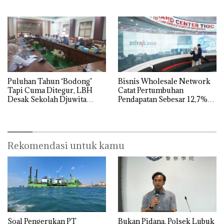
Dibuktikan Secara Ilmiah,
Jangan Sampai Bertentangan
dengan Konservasi
Puluhan Tahun ‘Bodong’
Bisnis Wholesale Network
Tapi Cuma Ditegur, LBH
Catat Pertumbuhan
Desak Sekolah Djuwita
Pendapatan Sebesar 12,7%
Batam Segera Ditutup!
Secara Tahunan
Rekomendasi untuk kamu
‎Soal Pengerukan PT
Bukan Pidana, Polsek Lubuk