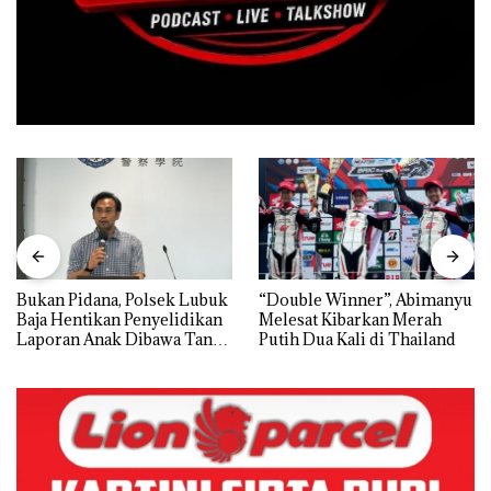
Bukan Pidana, Polsek Lubuk
“Double Winner”, Abimanyu
Baja Hentikan Penyelidikan
Melesat Kibarkan Merah
Laporan Anak Dibawa Tanpa
Putih Dua Kali di Thailand
Izin: Murni Sengketa Hak
Asuh!