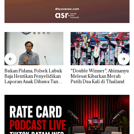
Bukan Pidana, Polsek Lubuk
“Double Winner”, Abimanyu
Baja Hentikan Penyelidikan
Melesat Kibarkan Merah
Laporan Anak Dibawa Tanpa
Putih Dua Kali di Thailand
Izin: Murni Sengketa Hak
Asuh!