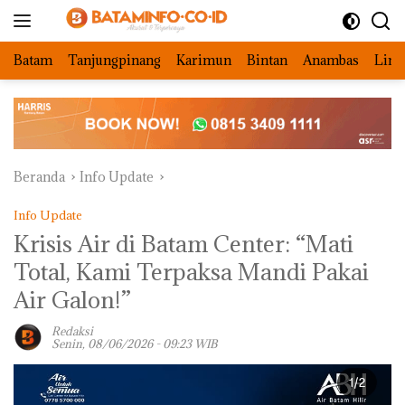
Langsung
ke
konten
Batam
Tanjungpinang
Karimun
Bintan
Anambas
Ling
Beranda
Info Update
Info Update
‎Krisis Air di Batam Center: “Mati
Total, Kami Terpaksa Mandi Pakai
Air Galon!”
Redaksi
Senin, 08/06/2026 - 09:23 WIB