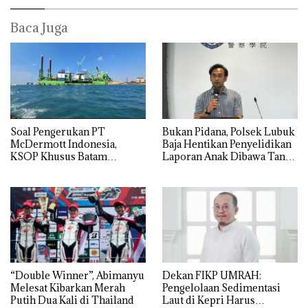
Baca Juga
‎Soal Pengerukan PT
Bukan Pidana, Polsek Lubuk
McDermott Indonesia,
Baja Hentikan Penyelidikan
KSOP Khusus Batam
Laporan Anak Dibawa Tanpa
Tegaskan Perizinan Ada di
Izin: Murni Sengketa Hak
BP Batam
Asuh!
“Double Winner”, Abimanyu
Dekan FIKP UMRAH:
Melesat Kibarkan Merah
Pengelolaan Sedimentasi
Putih Dua Kali di Thailand
Laut di Kepri Harus