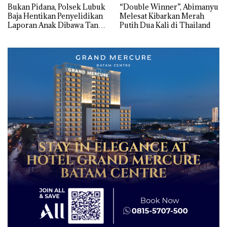
Bukan Pidana, Polsek Lubuk
“Double Winner”, Abimanyu
Baja Hentikan Penyelidikan
Melesat Kibarkan Merah
Laporan Anak Dibawa Tanpa
Putih Dua Kali di Thailand
Izin: Murni Sengketa Hak
Asuh!