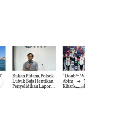
: Murni Sengketa
Asuh!
Dekan FIKP UMRA
Pengelolaan
Sedimentasi Laut 
Kepri Harus
Dibuktikan Secara
Ilmiah, Jangan Sa
Bertentangan den
Konservasi
n Pidana, Polsek
“Double Winner”,
k Baja Hentikan
Abimanyu Melesat
elidikan Laporan
Kibarkan Merah Putih
k Dibawa Tanpa
Dua Kali di Thailand
: Murni Sengketa
Asuh!
Dekan FIKP UMRA
Pengelolaan
Sedimentasi Laut 
Kepri Harus
Dibuktikan Secara
Ilmiah, Jangan Sa