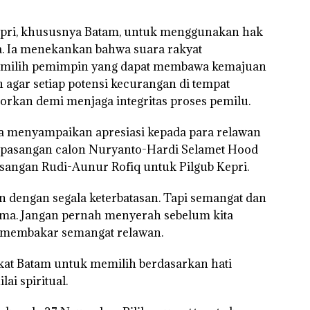
:
olaan
epri, khususnya Batam, untuk menggunakan hak
ntasi
 Kepri
a. Ia menekankan bahwa suara rakyat
milih pemimpin yang dapat membawa kemajuan
ikan
n agar setiap potensi kecurangan di tempat
orkan demi menjaga integritas proses pemilu.
i
a menyampaikan apresiasi kepada para relawan
tangan
 pasangan calon Nuryanto-Hardi Selamet Hood
vasi
asangan Rudi-Aunur Rofiq untuk Pilgub Kepri.
n dengan segala keterbatasan. Tapi semangat dan
ama. Jangan pernah menyerah sebelum kita
, membakar semangat relawan.
at Batam untuk memilih berdasarkan hati
ai spiritual.