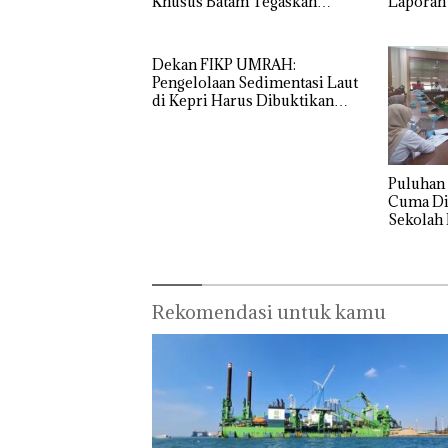
Khusus Batam Tegaskan
Laporan
Perizinan Ada di BP Batam
Izin: Mu
Asuh!
Dekan FIKP UMRAH:
Pengelolaan Sedimentasi Laut
di Kepri Harus Dibuktikan
Secara Ilmiah, Jangan Sampai
Bertentangan dengan
Konservasi
Puluhan 
Cuma Di
Sekolah 
Ditutup!
Rekomendasi untuk kamu