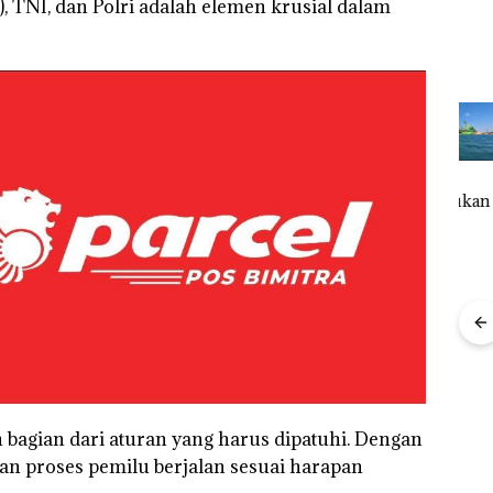
), TNI, dan Polri adalah elemen krusial dalam
Puluhan
Bisnis
‎Soal
Buk
Tahun
Wholesale
Pengerukan
Pida
‘Bodong’
Network
PT
Pols
Tapi Cuma
Catat
McDermott
Lubu
Ditegur, LBH
Pertumbuha
Indonesia,
Hen
Desak
n Pendapatan
KSOP
Peny
Sekolah
Sebesar
Khusus
Lap
Djuwita
12,7% Secara
Batam
Ana
Batam
Tahunan
Tegaskan
Tanp
Segera
Perizinan
Mur
Ditutup!
Ada di BP
Sen
Batam
Hak 
h bagian dari aturan yang harus dipatuhi. Dengan
kan proses pemilu berjalan sesuai harapan
FIKP