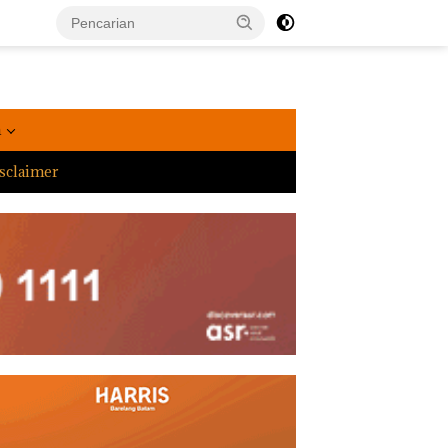
a
sclaimer