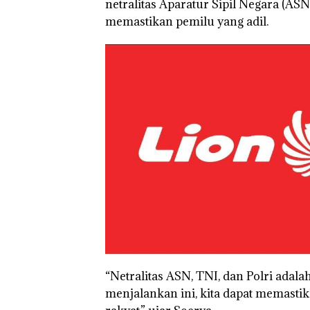
netralitas Aparatur Sipil Negara (ASN
memastikan pemilu yang adil.
Bukan
“Double
Pidana,
Winner”,
Polsek
Abimanyu
Lubuk Baja
Melesat
Hentikan
Kibarkan
Penyelidikan
Merah Putih
Laporan
Dua Kali di
Anak Dibawa
Thailand
Tanpa Izin:
Murni
Sengketa
Hak Asuh!
“Netralitas ASN, TNI, dan Polri adala
menjalankan ini, kita dapat memasti
Dekan 