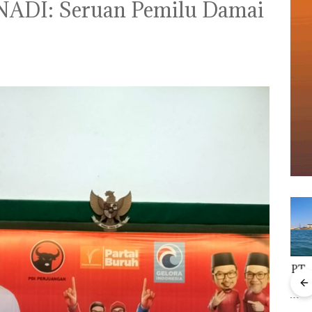
 NADI: Seruan Pemilu Damai
‎Soal Pengerukan PT
Buka
McDermott
Lubu
Viral Promo Spa
Indonesia, KSOP
Peny
Tampilkan Wanita
Khusus Batam
Ana
t di
Berpakaian Minim,