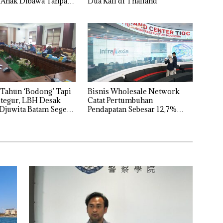
 Anak Dibawa Tanpa
Dua Kali di Thailand
rni Sengketa Hak
Tahun ‘Bodong’ Tapi
Bisnis Wholesale Network
tegur, LBH Desak
Catat Pertumbuhan
Djuwita Batam Segera
Pendapatan Sebesar 12,7%
Secara Tahunan