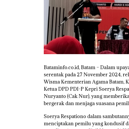
Batam Sebelum
Bertolak ke Lin
Bataminfo.co.id, Batam – Dalam upa
serentak pada 27 November 2024, re
Puluhan Tahun
Wisma Kementerian Agama Batam, Kam
‘Bodong’ Tapi
Ditegur, LBH D
Ketua DPD PDI-P Kepri Soerya Respat
Sekolah Djuwit
Nuryanto (Cak Nur), yang memberika
Batam Segera
Ditutup!
bergerak dan menjaga suasana pemilu
Soerya Respationo dalam sambutann
menciptakan pemilu yang kondusif d