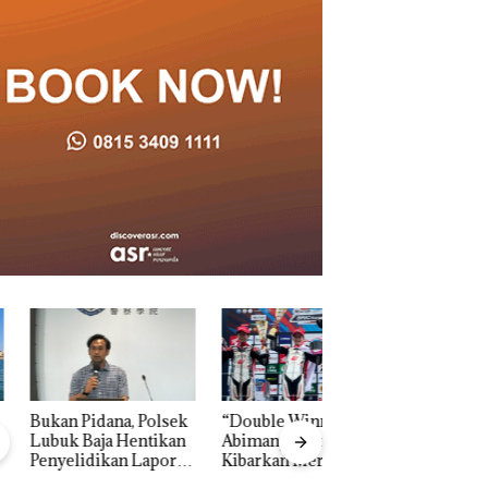
n Pidana, Polsek
“Double Winner”,
k Baja Hentikan
Abimanyu Melesat
elidikan Laporan
Kibarkan Merah Putih
k Dibawa Tanpa
Dua Kali di Thailand