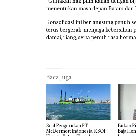
“Gunakan hak pilih kalian dengan bij
menentukan masa depan Batam dan K
Konsolidasi ini berlangsung penuh s
terus bergerak, menjaga kebersihan 
damai, riang, serta penuh rasa horma
Baca Juga
‎Soal Pengerukan PT
Bukan Pi
McDermott Indonesia, KSOP
Baja Hen