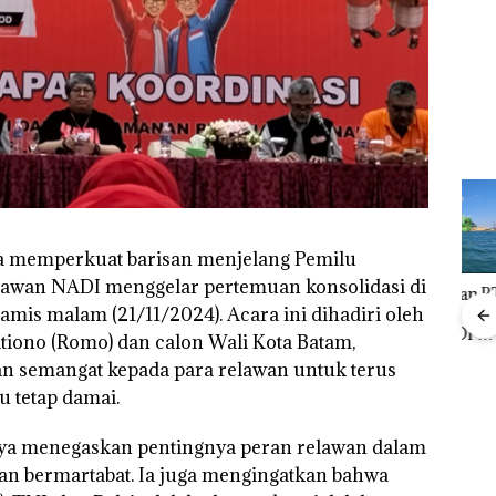
Tegaskan Perizinan
Izin
Polisi dan Disparbud
Ada di BP Batam
Hak 
gga
Batam Turun Tangan ‎
ya memperkuat barisan menjelang Pemilu
lawan NADI menggelar pertemuan konsolidasi di
Bisnis Wholesale
‎Soal Pengerukan PT
Buka
is malam (21/11/2024). Acara ini dihadiri oleh
 Cuma
Network Catat
McDermott
Lubu
esak
Pertumbuhan
Indonesia, KSOP
Peny
iono (Romo) dan calon Wali Kota Batam,
a
Pendapatan Sebesar
Khusus Batam
Ana
n semangat kepada para relawan untuk terus
12,7% Secara
Tegaskan Perizinan
Izin
Tahunan
Ada di BP Batam
Hak 
 tetap damai.
ya menegaskan pentingnya peran relawan dalam
an bermartabat. Ia juga mengingatkan bahwa