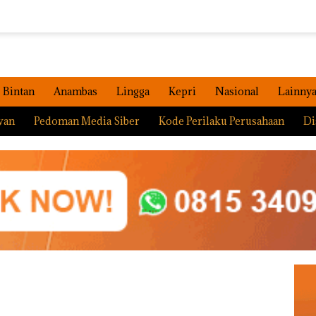
Bintan
Anambas
Lingga
Kepri
Nasional
Lainny
wan
Pedoman Media Siber
Kode Perilaku Perusahaan
Di