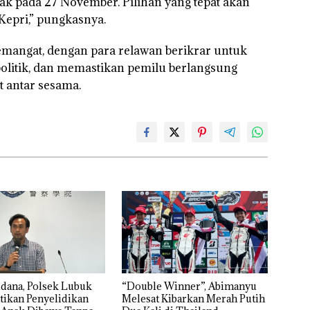
ak pada 27 November. Pilihan yang tepat akan
epri,” pungkasnya.
emangat, dengan para relawan berikrar untuk
politik, dan memastikan pemilu berlangsung
t antar sesama.
dana, Polsek Lubuk
“Double Winner”, Abimanyu
tikan Penyelidikan
Melesat Kibarkan Merah Putih