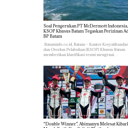
‎Soal Pengerukan PT McDermott Indonesia,
KSOP Khusus Batam Tegaskan Perizinan Ad
BP Batam
‎ ‎Bataminfo.co.id, Batam— Kantor Kesyahbanda
dan Otoritas Pelabuhan (KSOP) Khusus Batam
memberikan klarifikasi resmi mengenai…
“Double Winner”, Abimanyu Melesat Kibar