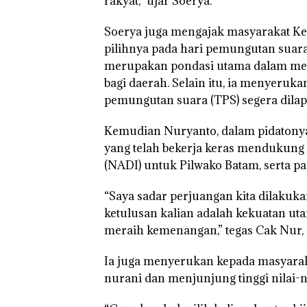
rakyat,” ujar Soerya.
UMRAH
Pengel
Soerya juga mengajak masyarakat K
Sedime
Laut di
pilihnya pada hari pemungutan suar
Harus
merupakan pondasi utama dalam me
Dibukt
bagi daerah. Selain itu, ia menyeruka
Secara
Ilmiah,
pemungutan suara (TPS) segera dilap
Jangan
Sampa
Kemudian Nuryanto, dalam pidatony
Berten
dengan
yang telah bekerja keras mendukung
Konser
(NADI) untuk Pilwako Batam, serta p
“Saya sadar perjuangan kita dilakuka
ketulusan kalian adalah kekuatan ut
meraih kemenangan,” tegas Cak Nur
Ia juga menyerukan kepada masyarak
nurani dan menjunjung tinggi nilai-nil