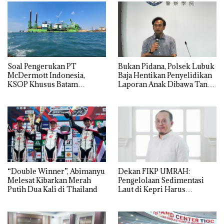
‎Soal Pengerukan PT
Bukan Pidana, Polsek Lubuk
McDermott Indonesia,
Baja Hentikan Penyelidikan
KSOP Khusus Batam
Laporan Anak Dibawa Tanpa
Tegaskan Perizinan Ada di
Izin: Murni Sengketa Hak
BP Batam
Asuh!
“Double Winner”, Abimanyu
Dekan FIKP UMRAH:
Melesat Kibarkan Merah
Pengelolaan Sedimentasi
Putih Dua Kali di Thailand
Laut di Kepri Harus
Dibuktikan Secara Ilmiah,
Jangan Sampai Bertentangan
dengan Konservasi