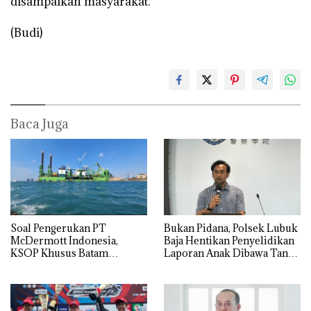
disampaikan masyarakat.
(Budi)
Baca Juga
‎Soal Pengerukan PT
Bukan Pidana, Polsek Lubuk
McDermott Indonesia,
Baja Hentikan Penyelidikan
KSOP Khusus Batam
Laporan Anak Dibawa Tanpa
Tegaskan Perizinan Ada di
Izin: Murni Sengketa Hak
BP Batam
Asuh!