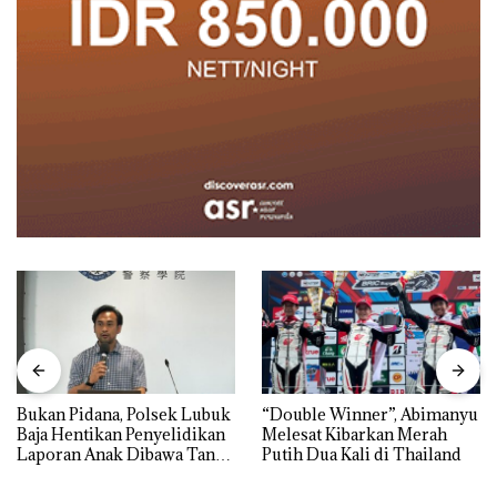
Bukan Pidana, Polsek Lubuk
“Double Winner”, Abimanyu
Baja Hentikan Penyelidikan
Melesat Kibarkan Merah
Laporan Anak Dibawa Tanpa
Putih Dua Kali di Thailand
Izin: Murni Sengketa Hak
Asuh!