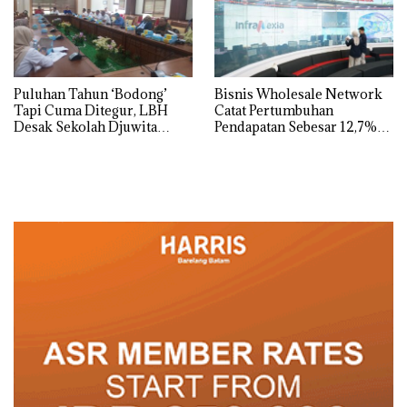
Puluhan Tahun ‘Bodong’
Bisnis Wholesale Network
Tapi Cuma Ditegur, LBH
Catat Pertumbuhan
Desak Sekolah Djuwita
Pendapatan Sebesar 12,7%
Batam Segera Ditutup!
Secara Tahunan