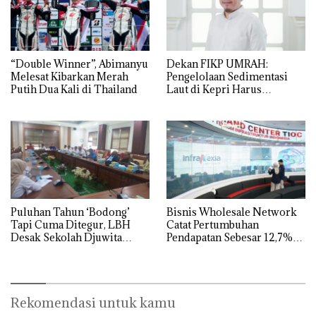
“Double Winner”, Abimanyu
Dekan FIKP UMRAH:
Melesat Kibarkan Merah
Pengelolaan Sedimentasi
Putih Dua Kali di Thailand
Laut di Kepri Harus
Dibuktikan Secara Ilmiah,
Jangan Sampai Bertentangan
dengan Konservasi
Puluhan Tahun ‘Bodong’
Bisnis Wholesale Network
Tapi Cuma Ditegur, LBH
Catat Pertumbuhan
Desak Sekolah Djuwita
Pendapatan Sebesar 12,7%
Batam Segera Ditutup!
Secara Tahunan
Rekomendasi untuk kamu