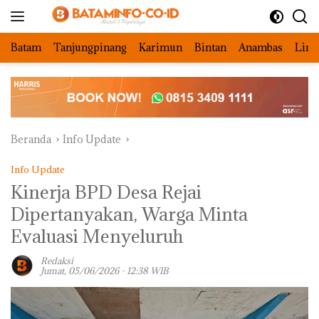
Langsung
ke
konten
Batam
Tanjungpinang
Karimun
Bintan
Anambas
Ling
Beranda
Info Update
Info Update
Kinerja BPD Desa Rejai
Dipertanyakan, Warga Minta
Evaluasi Menyeluruh
Redaksi
Jumat, 05/06/2026 - 12:38 WIB