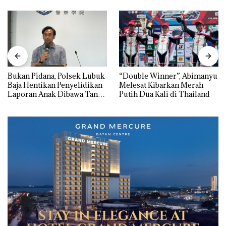
Bukan Pidana, Polsek Lubuk
“Double Winner”, Abimanyu
Baja Hentikan Penyelidikan
Melesat Kibarkan Merah
Laporan Anak Dibawa Tanpa
Putih Dua Kali di Thailand
Izin: Murni Sengketa Hak
Asuh!