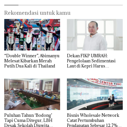
Rekomendasi untuk kamu
“Double Winner”, Abimanyu
Dekan FIKP UMRAH:
Melesat Kibarkan Merah
Pengelolaan Sedimentasi
Putih Dua Kali di Thailand
Laut di Kepri Harus
Dibuktikan Secara Ilmiah,
Jangan Sampai Bertentangan
dengan Konservasi
Puluhan Tahun ‘Bodong’
Bisnis Wholesale Network
Tapi Cuma Ditegur, LBH
Catat Pertumbuhan
Desak Sekolah Djuwita
Pendapatan Sebesar 12,7%