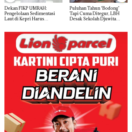
Dekan FIKP UMRAH:
Puluhan Tahun ‘Bodong’
Pengelolaan Sedimentasi
Tapi Cuma Ditegur, LBH
Laut di Kepri Harus
Desak Sekolah Djuwita
Dibuktikan Secara Ilmiah,
Batam Segera Ditutup!
Jangan Sampai Bertentangan
dengan Konservasi