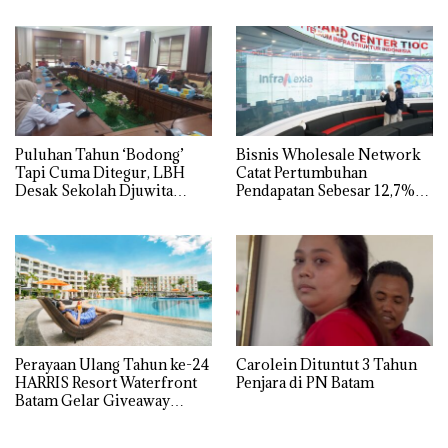
Jangan Sampai Bertentangan
dengan Konservasi
Puluhan Tahun ‘Bodong’
Bisnis Wholesale Network
Tapi Cuma Ditegur, LBH
Catat Pertumbuhan
Desak Sekolah Djuwita
Pendapatan Sebesar 12,7%
Batam Segera Ditutup!
Secara Tahunan
Perayaan Ulang Tahun ke-24
Carolein Dituntut 3 Tahun
HARRIS Resort Waterfront
Penjara di PN Batam
Batam Gelar Giveaway
Spesial dan Diskon
Menginap 24%