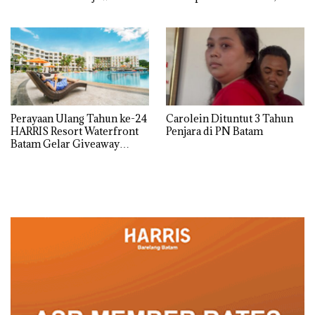
Batam Segera Ditutup!
Secara Tahunan
Perayaan Ulang Tahun ke-24
Carolein Dituntut 3 Tahun
HARRIS Resort Waterfront
Penjara di PN Batam
Batam Gelar Giveaway
Spesial dan Diskon
Menginap 24%