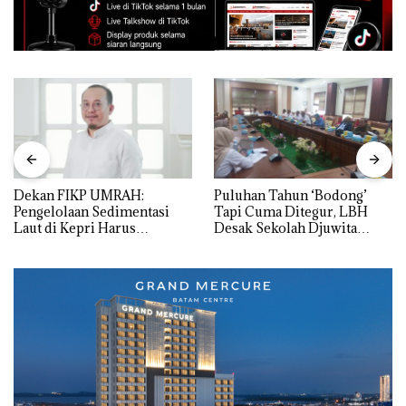
Dekan FIKP UMRAH:
Puluhan Tahun ‘Bodong’
Pengelolaan Sedimentasi
Tapi Cuma Ditegur, LBH
Laut di Kepri Harus
Desak Sekolah Djuwita
Dibuktikan Secara Ilmiah,
Batam Segera Ditutup!
Jangan Sampai Bertentangan
dengan Konservasi