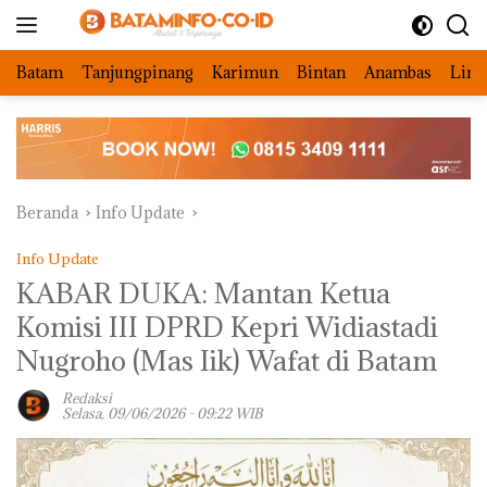
Langsung
ke
konten
Batam
Tanjungpinang
Karimun
Bintan
Anambas
Ling
Beranda
Info Update
Info Update
KABAR DUKA: Mantan Ketua
Komisi III DPRD Kepri Widiastadi
Nugroho (Mas Iik) Wafat di Batam
Redaksi
Selasa, 09/06/2026 - 09:22 WIB