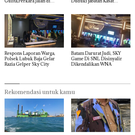
Gulita,Perkara Jalan di
Duduki jabatan Kasat
Tempat
Reskrim Polresta Barelang
Respons Laporan Warga,
Batam Darurat Judi, SKY
Polsek Lubuk Baja Gelar
Game Di SNL Disinyalir
Razia Gelper Sky City
Dikendalikan WNA
Rekomendasi untuk kamu