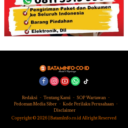
Redaksi
Tentang Kami
SOP Wartawan
Pedoman Media Siber
Kode Perilaku Perusahaan
Disclaimer
Copyright © 2026 | BatamInfo.co.id Allright Reserved