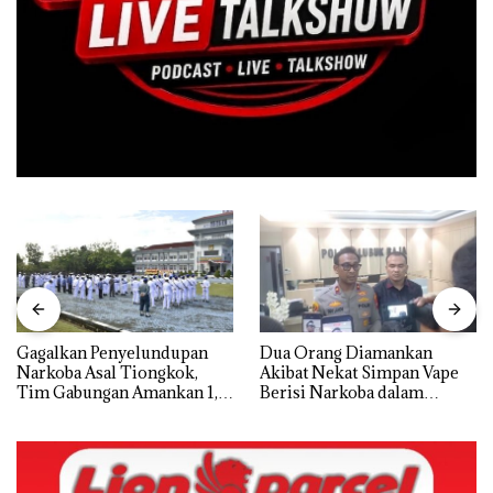
Gagalkan Penyelundupan
Dua Orang Diamankan
Narkoba Asal Tiongkok,
Akibat Nekat Simpan Vape
Tim Gabungan Amankan 1,3
Berisi Narkoba dalam
Ton Ketamine dari MV
Kulkas, Kapolsek: Diedarkan
KING SUN di Batam ‎
dengan Harga 2,5