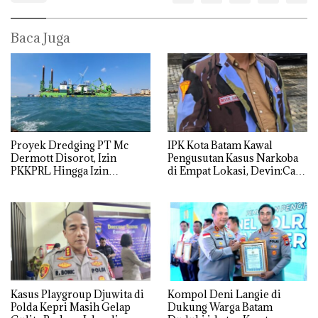
Baca Juga
Proyek Dredging PT Mc
IPK Kota Batam Kawal
Dermott Disorot, Izin
Pengusutan Kasus Narkoba
PKKPRL Hingga Izin
di Empat Lokasi, Devin:Cari
Lingkungan Dipertanyakan
dan Usut tuntas Siapa Aktor
Utamanya
Kasus Playgroup Djuwita di
Kompol Deni Langie di
Polda Kepri Masih Gelap
Dukung Warga Batam