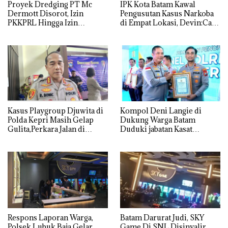
Proyek Dredging PT Mc
IPK Kota Batam Kawal
Dermott Disorot, Izin
Pengusutan Kasus Narkoba
PKKPRL Hingga Izin
di Empat Lokasi, Devin:Cari
Lingkungan Dipertanyakan
dan Usut tuntas Siapa Aktor
Utamanya
Kasus Playgroup Djuwita di
Kompol Deni Langie di
Polda Kepri Masih Gelap
Dukung Warga Batam
Gulita,Perkara Jalan di
Duduki jabatan Kasat
Tempat
Reskrim Polresta Barelang
Respons Laporan Warga,
Batam Darurat Judi, SKY
Polsek Lubuk Baja Gelar
Game Di SNL Disinyalir