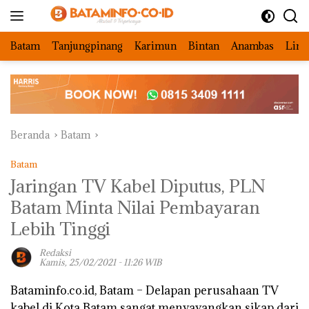
Langsung
ke
konten
Batam
Tanjungpinang
Karimun
Bintan
Anambas
Ling
Beranda
Batam
Batam
Jaringan TV Kabel Diputus, PLN
Batam Minta Nilai Pembayaran
Lebih Tinggi
Redaksi
Kamis, 25/02/2021 - 11:26 WIB
Bataminfo.co.id, Batam –
Delapan perusahaan TV
kabel di Kota Batam sangat menyayangkan sikap dari