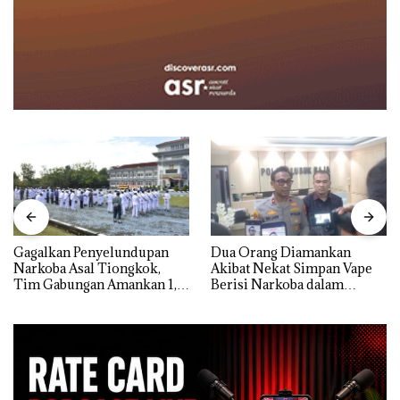
Gagalkan Penyelundupan
Dua Orang Diamankan
Narkoba Asal Tiongkok,
Akibat Nekat Simpan Vape
Tim Gabungan Amankan 1,3
Berisi Narkoba dalam
Ton Ketamine dari MV
Kulkas, Kapolsek: Diedarkan
KING SUN di Batam ‎
dengan Harga 2,5