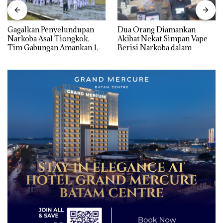
Gagalkan Penyelundupan
Dua Orang Diamankan
Narkoba Asal Tiongkok,
Akibat Nekat Simpan Vape
Tim Gabungan Amankan 1,3
Berisi Narkoba dalam
Ton Ketamine dari MV
Kulkas, Kapolsek: Diedarkan
KING SUN di Batam ‎
dengan Harga 2,5