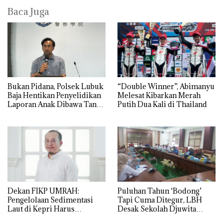
Baca Juga
Bukan Pidana, Polsek Lubuk
“Double Winner”, Abimanyu
Baja Hentikan Penyelidikan
Melesat Kibarkan Merah
Laporan Anak Dibawa Tanpa
Putih Dua Kali di Thailand
Izin: Murni Sengketa Hak
Asuh!
Dekan FIKP UMRAH:
Puluhan Tahun ‘Bodong’
Pengelolaan Sedimentasi
Tapi Cuma Ditegur, LBH
Laut di Kepri Harus
Desak Sekolah Djuwita
Dibuktikan Secara Ilmiah,
Batam Segera Ditutup!