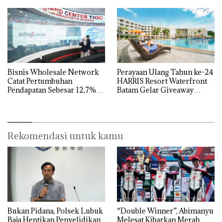
Jangan Sampai Bertentangan
dengan Konservasi
Bisnis Wholesale Network
Perayaan Ulang Tahun ke-24
Catat Pertumbuhan
HARRIS Resort Waterfront
Pendapatan Sebesar 12,7%
Batam Gelar Giveaway
Secara Tahunan
Spesial dan Diskon
Menginap 24%
Rekomendasi untuk kamu
Bukan Pidana, Polsek Lubuk
“Double Winner”, Abimanyu
Baja Hentikan Penyelidikan
Melesat Kibarkan Merah