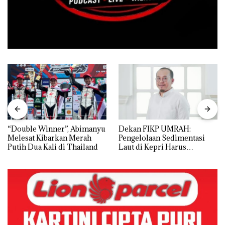
“Double Winner”, Abimanyu
Dekan FIKP UMRAH:
Melesat Kibarkan Merah
Pengelolaan Sedimentasi
Putih Dua Kali di Thailand
Laut di Kepri Harus
Dibuktikan Secara Ilmiah,
Jangan Sampai Bertentangan
dengan Konservasi