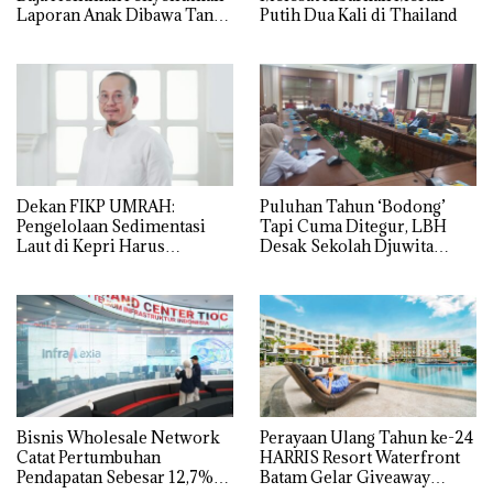
Laporan Anak Dibawa Tanpa
Putih Dua Kali di Thailand
Izin: Murni Sengketa Hak
Asuh!
Dekan FIKP UMRAH:
Puluhan Tahun ‘Bodong’
Pengelolaan Sedimentasi
Tapi Cuma Ditegur, LBH
Laut di Kepri Harus
Desak Sekolah Djuwita
Dibuktikan Secara Ilmiah,
Batam Segera Ditutup!
Jangan Sampai Bertentangan
dengan Konservasi
Bisnis Wholesale Network
Perayaan Ulang Tahun ke-24
Catat Pertumbuhan
HARRIS Resort Waterfront
Pendapatan Sebesar 12,7%
Batam Gelar Giveaway