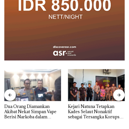
Dua Orang Diamankan
Kejari Natuna Tetapkan
Akibat Nekat Simpan Vape
Kades Selaut Nonaktif
Berisi Narkoba dalam
sebagai Tersangka Korupsi
Kulkas, Kapolsek: Diedarkan
APBDes, Negara Rugi Rp533
dengan Harga 2,5
Juta