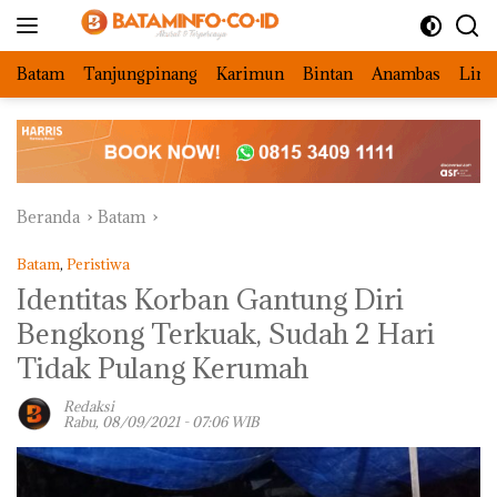
Langsung
ke
konten
Batam
Tanjungpinang
Karimun
Bintan
Anambas
Ling
Beranda
Batam
Batam
,
Peristiwa
Identitas Korban Gantung Diri
Bengkong Terkuak, Sudah 2 Hari
Tidak Pulang Kerumah
Redaksi
Rabu, 08/09/2021 - 07:06 WIB