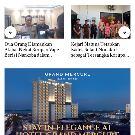
Dua Orang Diamankan
Kejari Natuna Tetapkan
Akibat Nekat Simpan Vape
Kades Selaut Nonaktif
Berisi Narkoba dalam
sebagai Tersangka Korupsi
Kulkas, Kapolsek: Diedarkan
APBDes, Negara Rugi Rp533
dengan Harga 2,5
Juta