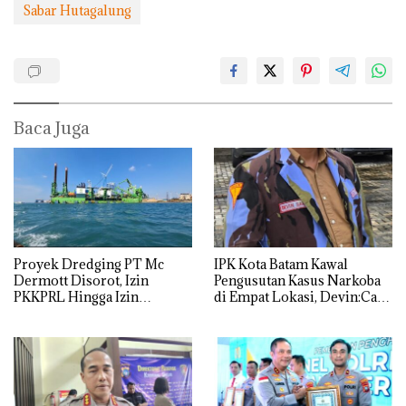
Sabar Hutagalung
Baca Juga
Proyek Dredging PT Mc
IPK Kota Batam Kawal
Dermott Disorot, Izin
Pengusutan Kasus Narkoba
PKKPRL Hingga Izin
di Empat Lokasi, Devin:Cari
Lingkungan Dipertanyakan
dan Usut tuntas Siapa Aktor
Utamanya