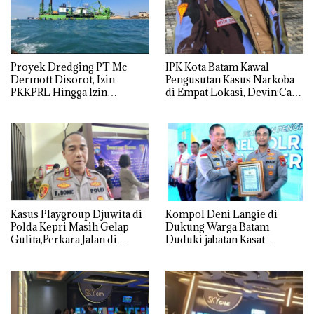
Proyek Dredging PT Mc
IPK Kota Batam Kawal
Dermott Disorot, Izin
Pengusutan Kasus Narkoba
PKKPRL Hingga Izin
di Empat Lokasi, Devin:Cari
Lingkungan Dipertanyakan
dan Usut tuntas Siapa Aktor
Utamanya
Kasus Playgroup Djuwita di
Kompol Deni Langie di
Polda Kepri Masih Gelap
Dukung Warga Batam
Gulita,Perkara Jalan di
Duduki jabatan Kasat
Tempat
Reskrim Polresta Barelang