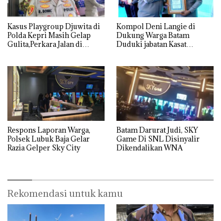
Kasus Playgroup Djuwita di
Kompol Deni Langie di
Polda Kepri Masih Gelap
Dukung Warga Batam
Gulita,Perkara Jalan di
Duduki jabatan Kasat
Tempat
Reskrim Polresta Barelang
Respons Laporan Warga,
Batam Darurat Judi, SKY
Polsek Lubuk Baja Gelar
Game Di SNL Disinyalir
Razia Gelper Sky City
Dikendalikan WNA
Rekomendasi untuk kamu