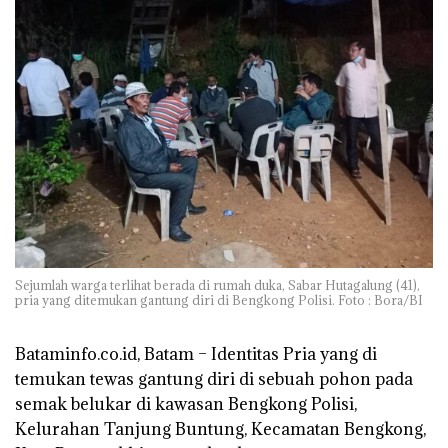
Sejumlah warga terlihat berada di rumah duka, Sabar Hutagalung (41),
pria yang ditemukan gantung diri di Bengkong Polisi. Foto : Bora/BI
Bataminfo.co.id, Batam –
Identitas Pria yang di
temukan tewas gantung diri di sebuah pohon pada
semak belukar di kawasan Bengkong Polisi,
Kelurahan Tanjung Buntung, Kecamatan Bengkong,