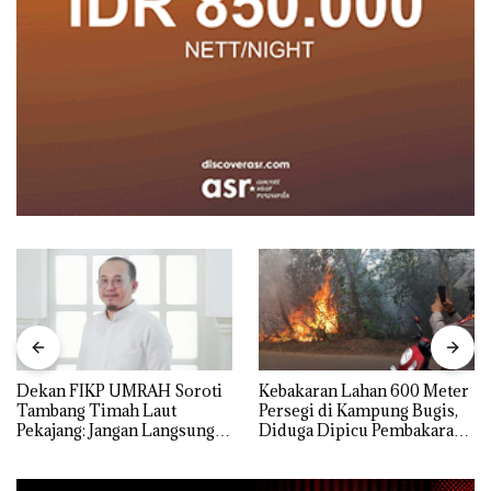
Dekan FIKP UMRAH Soroti
Kebakaran Lahan 600 Meter
Tambang Timah Laut
Persegi di Kampung Bugis,
Pekajang: Jangan Langsung
Diduga Dipicu Pembakaran
Bicara Kerugian, Buktikan
Sampah
Dulu Kerusakan
Lingkungannya