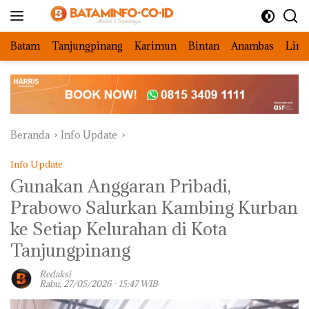
Langsung
ke
konten
Batam
Tanjungpinang
Karimun
Bintan
Anambas
Ling
Beranda
Info Update
Info Update
Gunakan Anggaran Pribadi,
Prabowo Salurkan Kambing Kurban
ke Setiap Kelurahan di Kota
Tanjungpinang
Redaksi
Rabu, 27/05/2026 - 15:47 WIB