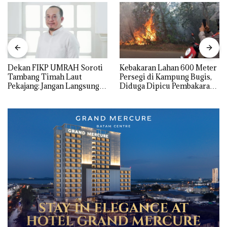
Dekan FIKP UMRAH Soroti
Kebakaran Lahan 600 Meter
Tambang Timah Laut
Persegi di Kampung Bugis,
Pekajang: Jangan Langsung
Diduga Dipicu Pembakaran
Bicara Kerugian, Buktikan
Sampah
Dulu Kerusakan
Lingkungannya