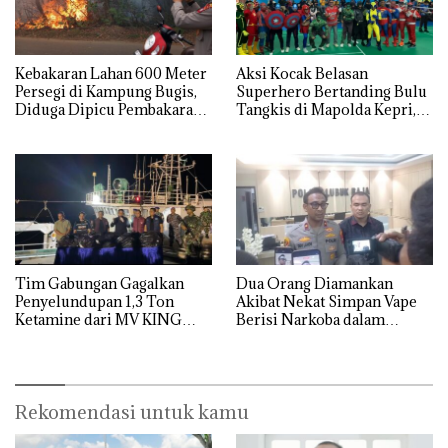
Kebakaran Lahan 600 Meter
Aksi Kocak Belasan
Persegi di Kampung Bugis,
Superhero Bertanding Bulu
Diduga Dipicu Pembakaran
Tangkis di Mapolda Kepri,
Sampah
Sambut HUT RI Ke-81
Tim Gabungan Gagalkan
Dua Orang Diamankan
Penyelundupan 1,3 Ton
Akibat Nekat Simpan Vape
Ketamine dari MV KING
Berisi Narkoba dalam
Kulkas, Kapolsek: Diedarkan
dengan Harga 2,5
Rekomendasi untuk kamu