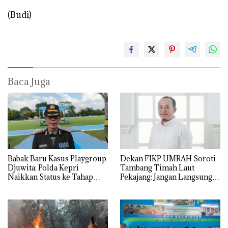
(Budi)
Baca Juga
Babak Baru Kasus Playgroup
Dekan FIKP UMRAH Soroti
Djuwita: Polda Kepri
Tambang Timah Laut
Naikkan Status ke Tahap
Pekajang: Jangan Langsung
Penyidikan!
Bicara Kerugian, Buktikan
Dulu Kerusakan
Lingkungannya