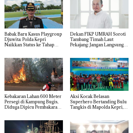
Babak Baru Kasus Playgroup
Dekan FIKP UMRAH Soroti
Djuwita: Polda Kepri
Tambang Timah Laut
Naikkan Status ke Tahap
Pekajang: Jangan Langsung
Penyidikan!
Bicara Kerugian, Buktikan
Dulu Kerusakan
Lingkungannya
Kebakaran Lahan 600 Meter
Aksi Kocak Belasan
Persegi di Kampung Bugis,
Superhero Bertanding Bulu
Diduga Dipicu Pembakaran
Tangkis di Mapolda Kepri,
Sampah
Sambut HUT RI Ke-81