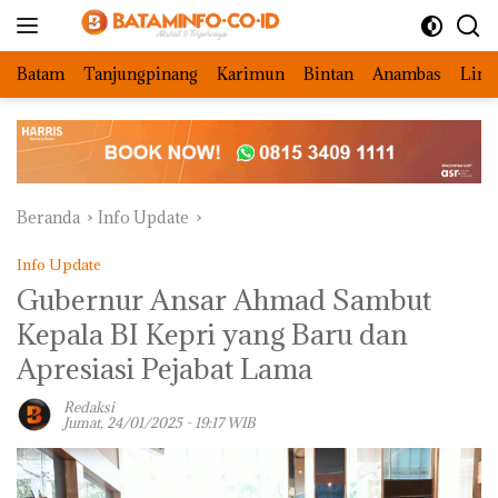
Langsung
ke
konten
Batam
Tanjungpinang
Karimun
Bintan
Anambas
Ling
Beranda
Info Update
Info Update
Gubernur Ansar Ahmad Sambut
Kepala BI Kepri yang Baru dan
Apresiasi Pejabat Lama
Redaksi
Jumat, 24/01/2025 - 19:17 WIB