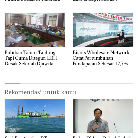
Dibuktikan Secara Ilmiah,
Jangan Sampai Bertentangan
dengan Konservasi
Puluhan Tahun ‘Bodong’
Bisnis Wholesale Network
Tapi Cuma Ditegur, LBH
Catat Pertumbuhan
Desak Sekolah Djuwita
Pendapatan Sebesar 12,7%
Batam Segera Ditutup!
Secara Tahunan
Rekomendasi untuk kamu