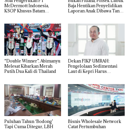
‎Soal Pengerukan PT
Bukan Pidana, Polsek Lubuk
McDermott Indonesia,
Baja Hentikan Penyelidikan
KSOP Khusus Batam
Laporan Anak Dibawa Tanpa
Tegaskan Perizinan Ada di
Izin: Murni Sengketa Hak
BP Batam
Asuh!
“Double Winner”, Abimanyu
Dekan FIKP UMRAH:
Melesat Kibarkan Merah
Pengelolaan Sedimentasi
Putih Dua Kali di Thailand
Laut di Kepri Harus
Dibuktikan Secara Ilmiah,
Jangan Sampai Bertentangan
dengan Konservasi
Puluhan Tahun ‘Bodong’
Bisnis Wholesale Network
Tapi Cuma Ditegur, LBH
Catat Pertumbuhan