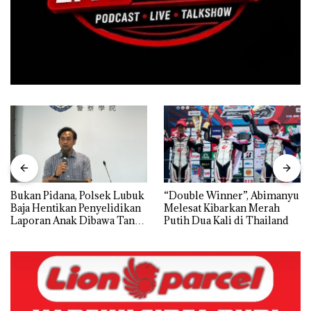
Bukan Pidana, Polsek Lubuk
“Double Winner”, Abimanyu
Baja Hentikan Penyelidikan
Melesat Kibarkan Merah
Laporan Anak Dibawa Tanpa
Putih Dua Kali di Thailand
Izin: Murni Sengketa Hak
Asuh!