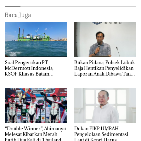
Baca Juga
‎Soal Pengerukan PT
Bukan Pidana, Polsek Lubuk
McDermott Indonesia,
Baja Hentikan Penyelidikan
KSOP Khusus Batam
Laporan Anak Dibawa Tanpa
Tegaskan Perizinan Ada di
Izin: Murni Sengketa Hak
BP Batam
Asuh!
“Double Winner”, Abimanyu
Dekan FIKP UMRAH:
Melesat Kibarkan Merah
Pengelolaan Sedimentasi
Putih Dua Kali di Thailand
Laut di Kepri Harus