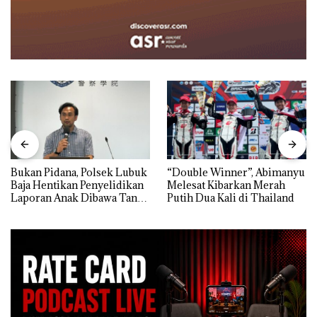
Bukan Pidana, Polsek Lubuk
“Double Winner”, Abimanyu
Baja Hentikan Penyelidikan
Melesat Kibarkan Merah
Laporan Anak Dibawa Tanpa
Putih Dua Kali di Thailand
Izin: Murni Sengketa Hak
Asuh!