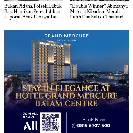
Bukan Pidana, Polsek Lubuk
“Double Winner”, Abimanyu
Baja Hentikan Penyelidikan
Melesat Kibarkan Merah
Laporan Anak Dibawa Tanpa
Putih Dua Kali di Thailand
Izin: Murni Sengketa Hak
Asuh!