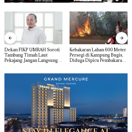
Dekan FIKP UMRAH Soroti
Kebakaran Lahan 600 Meter
Tambang Timah Laut
Persegi di Kampung Bugis,
Pekajang: Jangan Langsung
Diduga Dipicu Pembakaran
Bicara Kerugian, Buktikan
Sampah
Dulu Kerusakan
Lingkungannya