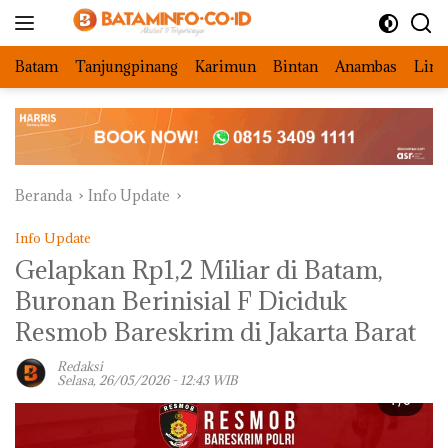
Langsung
ke
konten
Batam
Tanjungpinang
Karimun
Bintan
Anambas
Ling
Beranda
Info Update
Info Update
Gelapkan Rp1,2 Miliar di Batam,
Buronan Berinisial F Diciduk
Resmob Bareskrim di Jakarta Barat
Redaksi
Selasa, 26/05/2026 - 12:43 WIB