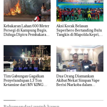
Kebakaran Lahan 600 Meter
Aksi Kocak Belasan
Persegi di Kampung Bugis,
Superhero Bertanding Bulu
Diduga Dipicu Pembakaran
Tangkis di Mapolda Kepri,
Sampah
Sambut HUT RI Ke-81
Tim Gabungan Gagalkan
Dua Orang Diamankan
Penyelundupan 1,3 Ton
Akibat Nekat Simpan Vape
Ketamine dari MV KING
Berisi Narkoba dalam
Kulkas, Kapolsek: Diedarkan
dengan Harga 2,5
Rekomendasi untuk kamu