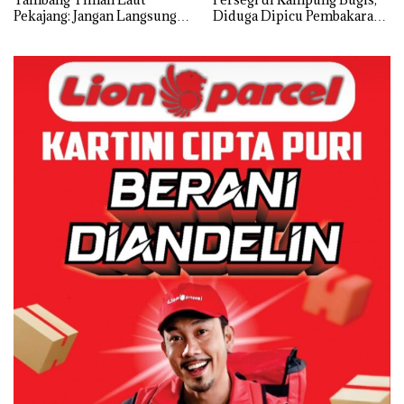
Pekajang: Jangan Langsung
Diduga Dipicu Pembakaran
Bicara Kerugian, Buktikan
Sampah
Dulu Kerusakan
Lingkungannya