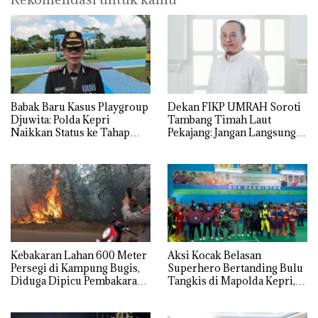
Babak Baru Kasus Playgroup
Dekan FIKP UMRAH Soroti
Djuwita: Polda Kepri
Tambang Timah Laut
Naikkan Status ke Tahap
Pekajang: Jangan Langsung
Penyidikan!
Bicara Kerugian, Buktikan
Dulu Kerusakan
Lingkungannya
Kebakaran Lahan 600 Meter
Aksi Kocak Belasan
Persegi di Kampung Bugis,
Superhero Bertanding Bulu
Diduga Dipicu Pembakaran
Tangkis di Mapolda Kepri,
Sampah
Sambut HUT RI Ke-81