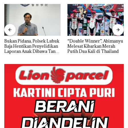
Bukan Pidana, Polsek Lubuk
“Double Winner”, Abimanyu
Baja Hentikan Penyelidikan
Melesat Kibarkan Merah
Laporan Anak Dibawa Tanpa
Putih Dua Kali di Thailand
Izin: Murni Sengketa Hak
Asuh!