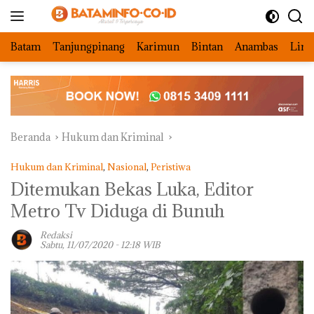
Langsung
ke
konten
Batam
Tanjungpinang
Karimun
Bintan
Anambas
Ling
Beranda
Hukum dan Kriminal
Hukum dan Kriminal
,
Nasional
,
Peristiwa
Ditemukan Bekas Luka, Editor
Metro Tv Diduga di Bunuh
Redaksi
Sabtu, 11/07/2020 - 12:18 WIB