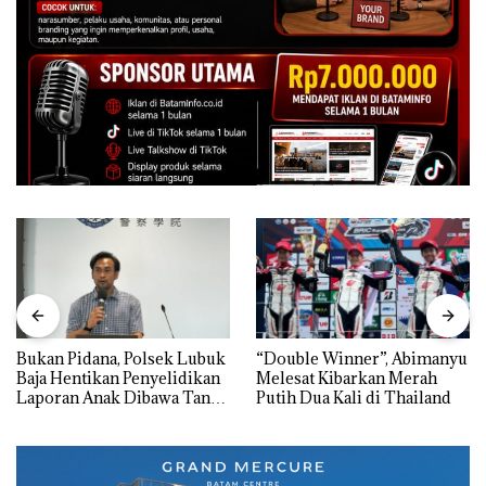
Bukan Pidana, Polsek Lubuk
“Double Winner”, Abimanyu
Baja Hentikan Penyelidikan
Melesat Kibarkan Merah
Laporan Anak Dibawa Tanpa
Putih Dua Kali di Thailand
Izin: Murni Sengketa Hak
Asuh!