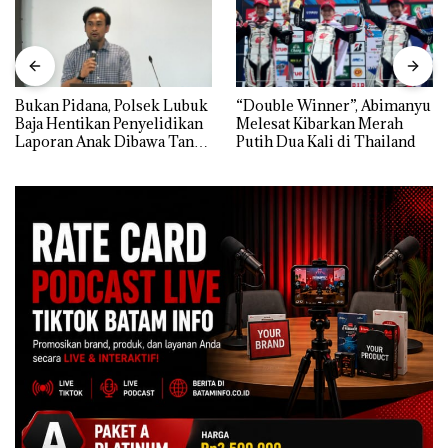
Bukan Pidana, Polsek Lubuk
“Double Winner”, Abimanyu
Baja Hentikan Penyelidikan
Melesat Kibarkan Merah
Laporan Anak Dibawa Tanpa
Putih Dua Kali di Thailand
Izin: Murni Sengketa Hak
Asuh!