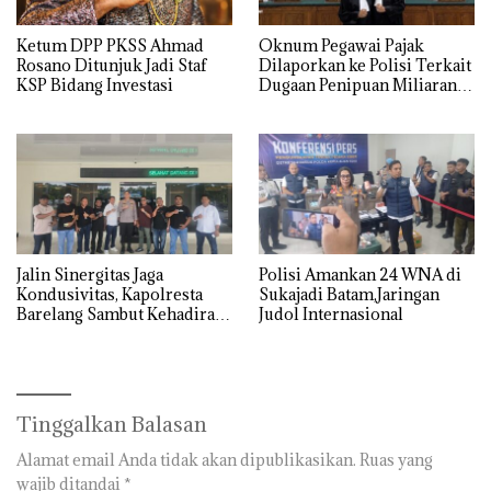
Ketum DPP PKSS Ahmad
Oknum Pegawai Pajak
Rosano Ditunjuk Jadi Staf
Dilaporkan ke Polisi Terkait
KSP Bidang Investasi
Dugaan Penipuan Miliaran
Rupiah
Jalin Sinergitas Jaga
Polisi Amankan 24 WNA di
Kondusivitas, Kapolresta
Sukajadi Batam,Jaringan
Barelang Sambut Kehadiran
Judol Internasional
Tokoh Pemuda Indonesia
Timur
Tinggalkan Balasan
Alamat email Anda tidak akan dipublikasikan.
Ruas yang
wajib ditandai
*