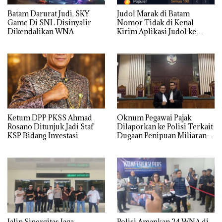
Batam Darurat Judi, SKY
Judol Marak di Batam
Game Di SNL Disinyalir
Nomor Tidak di Kenal
Dikendalikan WNA
Kirim Aplikasi Judol ke
Whatsapp Warga Batam
Ketum DPP PKSS Ahmad
Oknum Pegawai Pajak
Rosano Ditunjuk Jadi Staf
Dilaporkan ke Polisi Terkait
KSP Bidang Investasi
Dugaan Penipuan Miliaran
Rupiah
Jalin Sinergitas Jaga
Polisi Amankan 24 WNA di