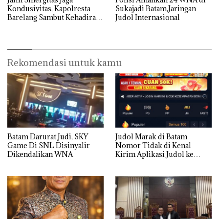
Kondusivitas, Kapolresta
Sukajadi Batam,Jaringan
Barelang Sambut Kehadiran
Judol Internasional
Tokoh Pemuda Indonesia
Timur
Rekomendasi untuk kamu
Batam Darurat Judi, SKY
Judol Marak di Batam
Game Di SNL Disinyalir
Nomor Tidak di Kenal
Dikendalikan WNA
Kirim Aplikasi Judol ke
Whatsapp Warga Batam