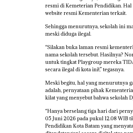
resmi di Kemeterian Pendidikan. Hal 
“Double Winner
website resmi Kementerian terkait.
Abimanyu Mele
Kibarkan Merah
Sehingga menurutnya, sekolah ini mas
Dua Kali di Tha
meski diduga ilegal.
“Silakan buka laman resmi kementeria
nama sekolah tersebut. Hasilnya? N
untuk tingkat Playgroup mereka TI
secara ilegal di kota ini!,” tegasnya.
Meski begitu, hal yang menurutnya gan
adalah, pernyataan pihak Kementerian
kilat yang menyebut bahwa sekolah Dj
“Hanya berselang tiga hari dari pern
05 Juni 2026 pada pukul 12.08 WIB ti
Pendidikan Kota Batam yang menyataka