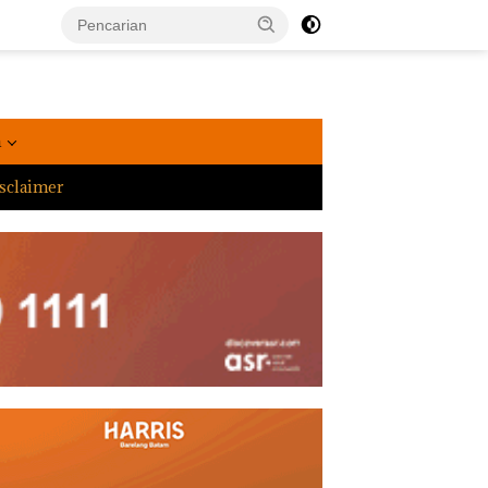
a
sclaimer