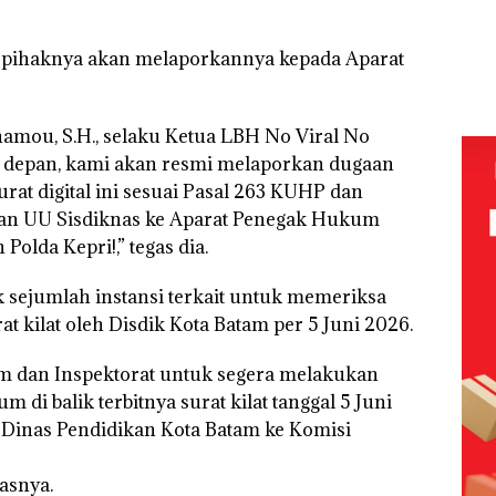
Melesat
Sampai
Kejari
Kibarkan
Bertentangan
Natuna
Merah Putih
dengan
i, pihaknya akan melaporkannya kepada Aparat
Tetapkan
Dua Kali di
Konservasi
Kades Selaut
Thailand
Nonaktif
Baja
sebagai
an
hamou, S.H., selaku Ketua LBH No Viral No
Tersangka
idikan
in depan, kami akan resmi melaporkan dugaan
Korupsi
n
APBDes,
ibawa
at digital ini sesuai Pasal 263 KUHP dan
Negara Rugi
zin:
ran UU Sisdiknas ke Aparat Penegak Hukum
Rp533 Juta
Polda Kepri!,” tegas dia.
ta
uh!
 sejumlah instansi terkait untuk memeriksa
t kilat oleh Disdik Kota Batam per 5 Juni 2026.
m dan Inspektorat untuk segera melakukan
 di balik terbitnya surat kilat tanggal 5 Juni
 Dinas Pendidikan Kota Batam ke Komisi
dasnya.