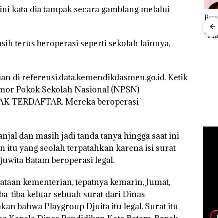
ini kata dia tampak secara gamblang melalui
Ray
”,
Kem
sat
“Fla
 Putih
ih terus beroperasi seperti sekolah lainnya,
Nusa
iland
Kejari Natuna
Mer
Tetapkan Kades
Cen
Dekan FIKP UMRAH:
Selaut Nonaktif
Pengelolaan
n di referensi.data.kemendikdasmen.go.id. Ketik
sebagai Tersangka
Sedimentasi Laut di
Korupsi APBDes,
Kepri Harus
omor Pokok Sekolah Nasional (NPSN)
Negara Rugi Rp533
Dibuktikan Secara
DAK TERDAFTAR. Mereka beroperasi
Juta
Ilmiah, Jangan Sampai
Bertentangan dengan
Konservasi
jal dan masih jadi tanda tanya hingga saat ini
 itu yang seolah terpatahkan karena isi surat
uwita Batam beroperasi legal.
yataan kementerian, tepatnya kemarin, Jumat,
ba-tiba keluar sebuah surat dari Dinas
n bahwa Playgroup Djuita itu legal. Surat itu