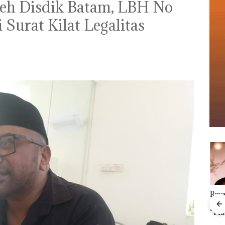
leh Disdik Batam, LBH No
i Surat Kilat Legalitas
Ray
Menteri ATR Nusron
Kem
Wahid Sorot Skandal
“Fla
Jual-Beli Kavling Laut
Nusa
di Batam