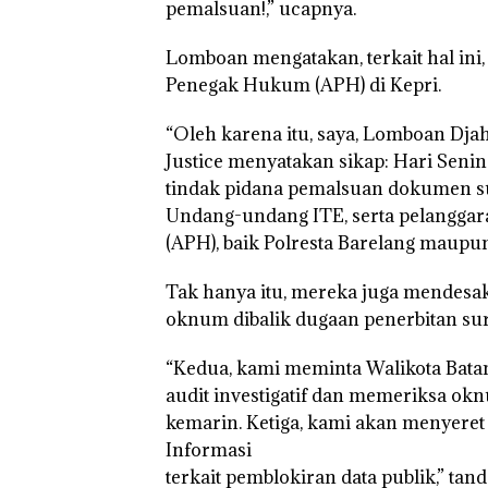
pemalsuan!,” ucapnya.
‎Soal
Bukan
Lomboan mengatakan, terkait hal in
Pengerukan
Pidana,
Penegak Hukum (APH) di Kepri.
PT
Polsek
McDermott
Lubuk 
Indonesia,
Hentik
“Oleh karena itu, saya, Lomboan Dja
KSOP
Penyel
Justice menyatakan sikap: Hari Sen
Khusus
Lapora
Batam
Anak D
tindak pidana pemalsuan dokumen sur
Tegaskan
Tanpa I
Undang-undang ITE, serta pelangga
Perizinan
Murni
(APH), baik Polresta Barelang maupun 
Ada di BP
Sengke
Batam
Hak As
Tak hanya itu, mereka juga mendesak
oknum dibalik dugaan penerbitan sura
“Kedua, kami meminta Walikota Bata
audit investigatif dan memeriksa oknum
kemarin. Ketiga, kami akan menyeret
Informasi
terkait pemblokiran data publik,” tan