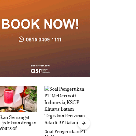
akan Semangat
erdekaan dengan
vours of
‎Soal Pengerukan PT
ntara” di Grand