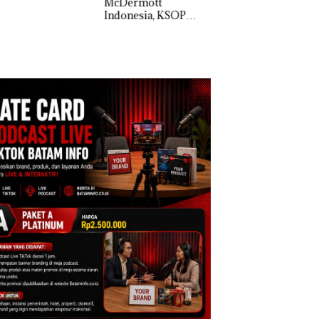
McDermott
Bukan Pidana, Pol
cure Batam
Indonesia, KSOP
Lubuk Baja Hentik
tre
Khusus Batam
Penyelidikan Lap
Tegaskan Perizinan
Anak Dibawa Tanp
Ada di BP Batam
Izin: Murni Sengke
Hak Asuh!