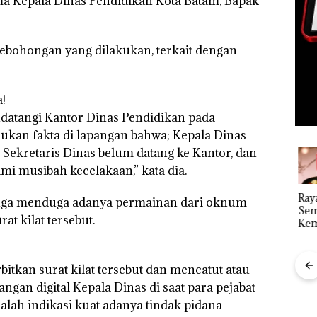
ama Kepala Dinas Pendidikan Kota Batam, Bapak
bohongan yang dilakukan, terkait dengan
!
datangi Kantor Dinas Pendidikan pada
kan fakta di lapangan bahwa; Kepala Dinas
i, Sekretaris Dinas belum datang ke Kantor, dan
i musibah kecelakaan,” kata dia.
Dekan FIKP
Ray
juga menduga adanya permainan dari oknum
UMRAH:
Sem
at kilat tersebut.
Pengelolaan
Kem
Sedimentasi
n d
Laut di Kepri
“Fla
Harus
Nus
tkan surat kilat tersebut dan mencatut atau
Dibuktikan
di G
“Double
an digital Kepala Dinas di saat para pejabat
Secara
Mer
Winner”,
Ilmiah,
Bat
dalah indikasi kuat adanya tindak pidana
Abimanyu
Jangan
Cen