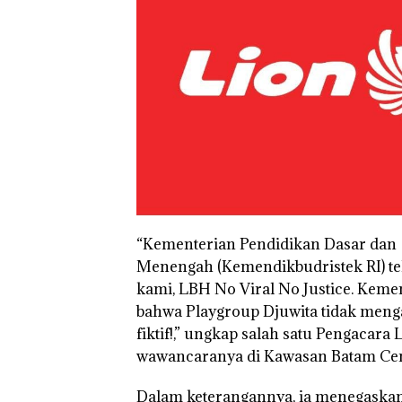
“Kementerian Pendidikan Dasar dan
Menengah (Kemendikbudristek RI) t
kami, LBH No Viral No Justice. Kem
bahwa Playgroup Djuwita tidak mengan
fiktif!,” ungkap salah satu Pengacar
wawancaranya di Kawasan Batam Cente
Dalam keterangannya, ia menegaskan 