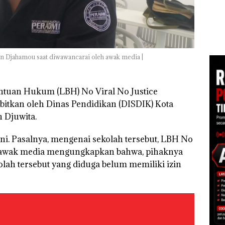
Kejari Natuna
Mer
Tetapkan Kades
Cen
an
Selaut Nonaktif
1,6
sebagai Tersangka
h
Korupsi APBDes,
Negara Rugi Rp533
 di
n Djahamou saat diwawancarai oleh awak media |
Juta
ah
dupkan
antuan Hukum (LBH) No Viral No Justice
erbitkan oleh Dinas Pendidikan (DISDIK) Kota
 Djuwita.
 ini. Pasalnya, mengenai sekolah tersebut, LBH No
ah awak media mengungkapkan bahwa, pihaknya
lah tersebut yang diduga belum memiliki izin