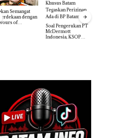
akan Semangat
erdekaan dengan
vours of
‎Soal Pengerukan PT
ntara” di Grand
McDermott
Bukan Pidana, Pol
cure Batam
Indonesia, KSOP
Lubuk Baja Hentik
tre
Khusus Batam
Penyelidikan Lap
Tegaskan Perizinan
Anak Dibawa Tanp
Ada di BP Batam
Izin: Murni Sengke
Hak Asuh!