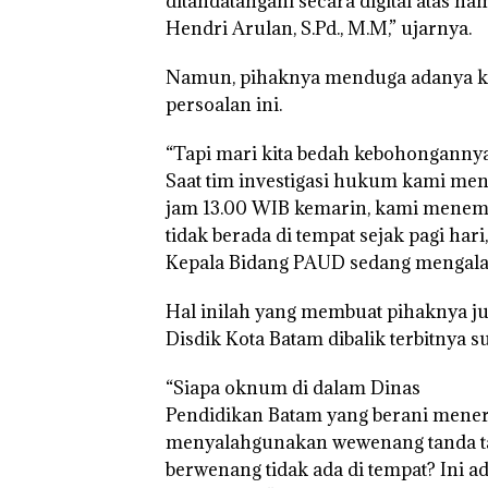
ditandatangani secara digital atas n
Hendri Arulan, S.Pd., M.M,” ujarnya.
Namun, pihaknya menduga adanya ke
persoalan ini.
“Tapi mari kita bedah kebohongannya
Saat tim investigasi hukum kami men
jam 13.00 WIB kemarin, kami menemu
tidak berada di tempat sejak pagi har
Kepala Bidang PAUD sedang mengalam
Rayakan
Hal inilah yang membuat pihaknya 
Semangat
Disdik Kota Batam dibalik terbitnya sur
Kemerdekaa
n dengan
“Flavours of
“Siapa oknum di dalam Dinas
Nusantara”
Pendidikan Batam yang berani menerbi
di Grand
menyalahgunakan wewenang tanda tang
Mercure
Batam
berwenang tidak ada di tempat? Ini a
Centre