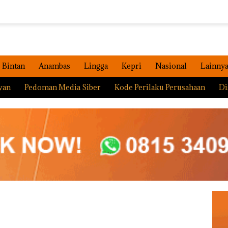
Bintan
Anambas
Lingga
Kepri
Nasional
Lainny
wan
Pedoman Media Siber
Kode Perilaku Perusahaan
Di