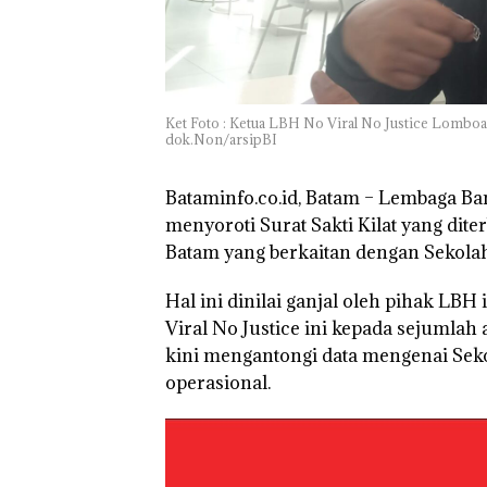
TNI AL Gagalk
Penyelundupan 
Ton Pasir Tima
Ilegal di Lingga,
Disembunyikan
Ket Foto : Ketua LBH No Viral No Justice Lomboa
Bawah Keramb
dok.Non/arsipBI
untuk Diselun
ke Malaysia
Bataminfo.co.id, Batam – Lembaga B
menyoroti Surat Sakti Kilat yang dit
Batam yang berkaitan dengan Sekolah
Hal ini dinilai ganjal oleh pihak LBH
Viral No Justice ini kepada sejuml
kini mengantongi data mengenai Seko
operasional.