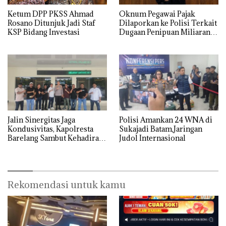
Ketum DPP PKSS Ahmad
Oknum Pegawai Pajak
Rosano Ditunjuk Jadi Staf
Dilaporkan ke Polisi Terkait
KSP Bidang Investasi
Dugaan Penipuan Miliaran
Rupiah
Jalin Sinergitas Jaga
Polisi Amankan 24 WNA di
Kondusivitas, Kapolresta
Sukajadi Batam,Jaringan
Barelang Sambut Kehadiran
Judol Internasional
Tokoh Pemuda Indonesia
Timur
Rekomendasi untuk kamu