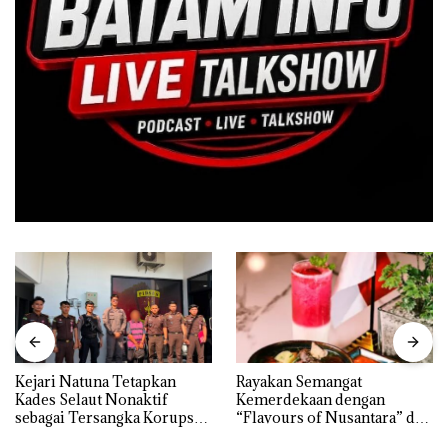
Kejari Natuna Tetapkan
Rayakan Semangat
Kades Selaut Nonaktif
Kemerdekaan dengan
sebagai Tersangka Korupsi
“Flavours of Nusantara” di
APBDes, Negara Rugi Rp533
Grand Mercure Batam