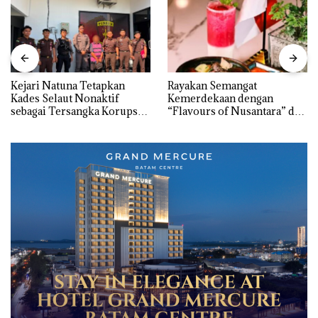
Kejari Natuna Tetapkan
Rayakan Semangat
Kades Selaut Nonaktif
Kemerdekaan dengan
sebagai Tersangka Korupsi
“Flavours of Nusantara” di
APBDes, Negara Rugi Rp533
Grand Mercure Batam
Juta
Centre