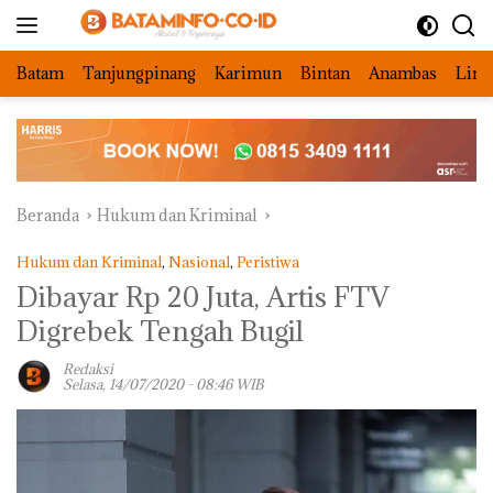
Langsung
ke
konten
Batam
Tanjungpinang
Karimun
Bintan
Anambas
Ling
Beranda
Hukum dan Kriminal
Hukum dan Kriminal
,
Nasional
,
Peristiwa
Dibayar Rp 20 Juta, Artis FTV
Digrebek Tengah Bugil
Redaksi
Selasa, 14/07/2020 - 08:46 WIB