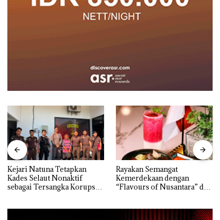
Kejari Natuna Tetapkan
Rayakan Semangat
Kades Selaut Nonaktif
Kemerdekaan dengan
sebagai Tersangka Korupsi
“Flavours of Nusantara” di
APBDes, Negara Rugi Rp533
Grand Mercure Batam
Juta
Centre