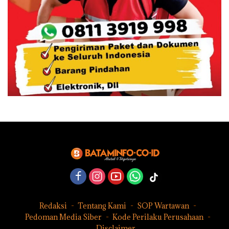
Redaksi
Tentang Kami
SOP Wartawan
Pedoman Media Siber
Kode Perilaku Perusahaan
Disclaimer