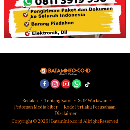
Redaksi
Tentang Kami
SOP Wartawan
Pedoman Media Siber
Kode Perilaku Perusahaan
Disclaimer
Copyright © 2026 | BatamInfo.co.id Allright Reserved