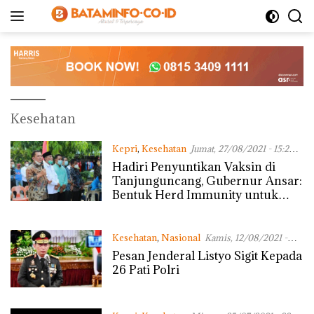
Langsung
ke
konten
Kesehatan
Kepri
,
Kesehatan
Jumat, 27/08/2021 - 15:20
WIB
Hadiri Penyuntikan Vaksin di
Tanjunguncang, Gubernur Ansar:
Bentuk Herd Immunity untuk
Beraktivitas Normal Kembali
Kesehatan
,
Nasional
Kamis, 12/08/2021 -
07:23 WIB
Pesan Jenderal Listyo Sigit Kepada
26 Pati Polri